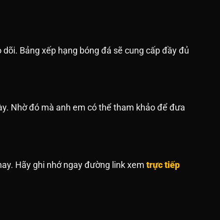
o dõi. Bảng xếp hạng bóng đá sẽ cung cấp đầy đủ
ngày. Nhờ đó mà anh em có thể tham khảo để đưa
ay. Hãy ghi nhớ ngay đường link xem
trực tiếp