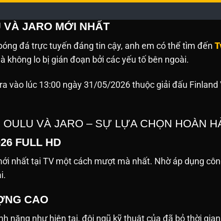
U VÀ JARO MỚI NHẤT
óng đá trực tuyến đáng tin cậy, anh em có thể tìm đến
T
 không lo bị gián đoạn bởi các yếu tố bên ngoài.
ra vào lúc 13:00 ngày 31/05/2026 thuộc giải đấu Finland 
C OULU VÀ JARO – SỰ LỰA CHỌN HOÀN H
026 FULL HD
i nhất tại TV một cách mượt mà nhất. Nhờ áp dụng công
ải.
ƯỢNG CAO
h năng như hiện tại, đội ngũ kỹ thuật của đã bỏ thời gian