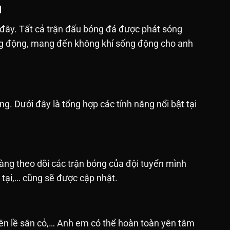
M
 đây. Tất cả trận đấu bóng đá được phát sóng
sống động, mang đến không khí sống động cho anh
ưới đây là tổng hợp các tính năng nổi bật tại
àng theo dõi các trận bóng của đội tuyển mình
n tại,… cũng sẽ được cập nhật.
bên lề sân cỏ,… Anh em có thể hoàn toàn yên tâm