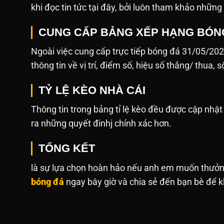
khi đọc tin tức tại đây, bởi luôn tham khảo những
CUNG CẤP BẢNG XẾP HẠNG BÓN
Ngoài việc cung cấp trực tiếp bóng đá 31/05/20
thông tin về vị trí, điểm số, hiệu số thắng/ thua, 
TỶ LỆ KÈO NHÀ CÁI
Thông tin trong bảng tỉ lệ kèo đều được cập nh
ra những quyết đinhj chính xác hơn.
TỔNG KẾT
là sự lựa chọn hoàn hảo nếu anh em muốn thưởn
bóng đá
ngay bây giờ và chia sẻ đến bạn bè để kh