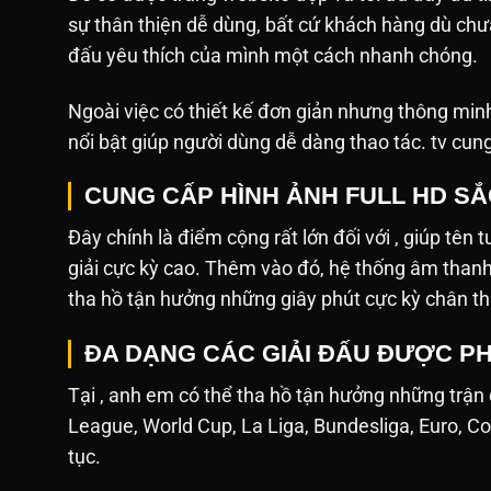
sự thân thiện dễ dùng, bất cứ khách hàng dù ch
đấu yêu thích của mình một cách nhanh chóng.
Ngoài việc có thiết kế đơn giản nhưng thông min
nổi bật giúp người dùng dễ dàng thao tác. tv cun
CUNG CẤP HÌNH ẢNH FULL HD S
Đây chính là điểm cộng rất lớn đối với , giúp tên 
giải cực kỳ cao. Thêm vào đó, hệ thống âm tha
tha hồ tận hưởng những giây phút cực kỳ chân th
ĐA DẠNG CÁC GIẢI ĐẤU ĐƯỢC PH
Tại , anh em có thể tha hồ tận hưởng những trận
League, World Cup, La Liga, Bundesliga, Euro, Co
tục.