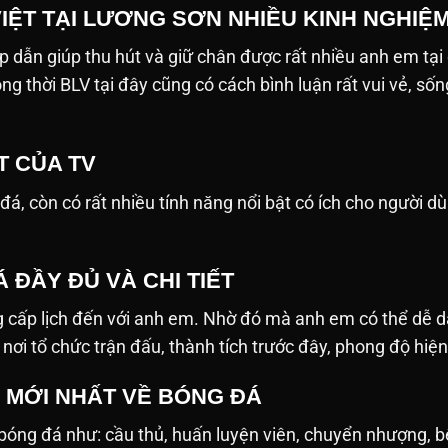
VIỆT TẠI LƯƠNG SƠN NHIỀU KINH NGHIỆ
p dẫn giúp thu hút và giữ chân được rất nhiều anh em tại
ồng thời BLV tại đây cũng có cách bình luận rất vui vẻ, 
T CỦA TV
 còn có rất nhiều tính năng nổi bật có ích cho người dùng. D
 ĐẦY ĐỦ VÀ CHI TIẾT
 cấp lịch đến với anh em. Nhờ đó mà anh em có thể dễ d
n, nơi tổ chức trận đấu, thành tích trước đây, phong độ hiệ
N MỚI NHẤT VỀ BÓNG ĐÁ
ề bóng đá như: cầu thủ, huấn luyện viên, chuyển nhượng, 