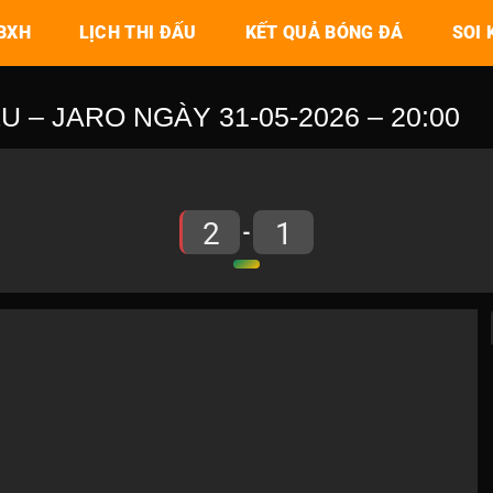
BXH
LỊCH THI ĐẤU
KẾT QUẢ BÓNG ĐÁ
SOI 
 – JARO NGÀY 31-05-2026 – 20:00
2
1
-