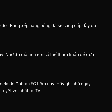
o dõi. Bảng xếp hạng bóng đá sẽ cung cấp đầy đủ
ngày. Nhờ đó mà anh em có thể tham khảo để đưa
Adelaide Cobras FC hôm nay. Hãy ghi nhớ ngay
uyệt vời nhất tại Tv.