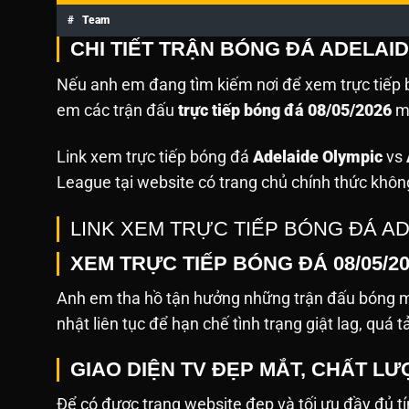
#
Team
CHI TIẾT TRẬN BÓNG ĐÁ ADELAI
Nếu anh em đang tìm kiếm nơi để xem trực tiếp b
em các trận đấu
trực tiếp bóng đá 08/05/2026
mà
Link xem trực tiếp bóng đá
Adelaide Olympic
vs
League tại website
có trang chủ chính thức khôn
LINK XEM TRỰC TIẾP BÓNG ĐÁ A
XEM TRỰC TIẾP BÓNG ĐÁ 08/05/2
Anh em tha hồ tận hưởng những trận đấu bóng mớ
nhật liên tục để hạn chế tình trạng giật lag, quá t
GIAO DIỆN TV ĐẸP MẮT, CHẤT L
Để có được trang website đẹp và tối ưu đầy đủ tín