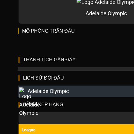
Adelaide Olympic
MÔ PHỎNG TRẬN ĐẤU
THÀNH TÍCH GẦN ĐÂY
LỊCH SỬ ĐỐI ĐẦU
Adelaide Olympic
BẢNG XẾP HẠNG
League