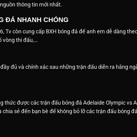
 nguồn thông tin mới nhất.
G ĐÁ NHANH CHÓNG
26, Tv còn cung cấp BXH bóng đá để anh em dễ dàng the
số vòng thi đấu,…
ật đầy đủ và chính xác sau những trận đấu diễn ra hằng 
g thức được các trận đấu bóng đá Adelaide Olympic vs 
 chia sẻ đến bạn bè để không bỏ lỡ các trận đấu bóng đá t