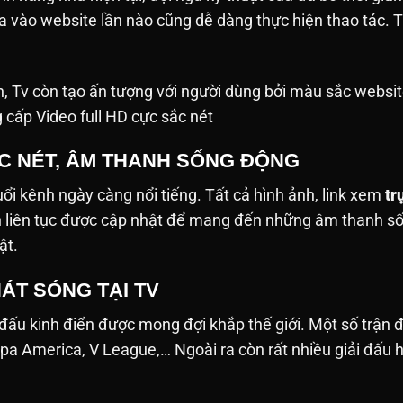
ưa vào website lần nào cũng dễ dàng thực hiện thao tác
h, Tv còn tạo ấn tượng với người dùng bởi màu sắc websit
g cấp Video full HD cực sắc nét
ẮC NÉT, ÂM THANH SỐNG ĐỘNG
tuổi kênh ngày càng nổi tiếng. Tất cả hình ảnh, link xem
tr
nh liên tục được cập nhật để mang đến những âm thanh 
ật.
ÁT SÓNG TẠI TV
 đấu kinh điển được mong đợi khắp thế giới. Một số trận
pa America, V League,… Ngoài ra còn rất nhiều giải đấu 