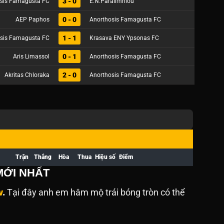
3 - 0
sis Famagusta FC
E.N.Paralimniou
0 - 0
AEP Paphos
Anorthosis Famagusta FC
1 - 1
sis Famagusta FC
Krasava ENY Ypsonas FC
0 - 1
Aris Limassol
Anorthosis Famagusta FC
2 - 0
Akritas Chloraka
Anorthosis Famagusta FC
Trận
Thắng
Hòa
Thua
Hiệu số
Điểm
MỚI NHẤT
v
.
Tại đây anh em hâm mộ trái bóng tròn có thể