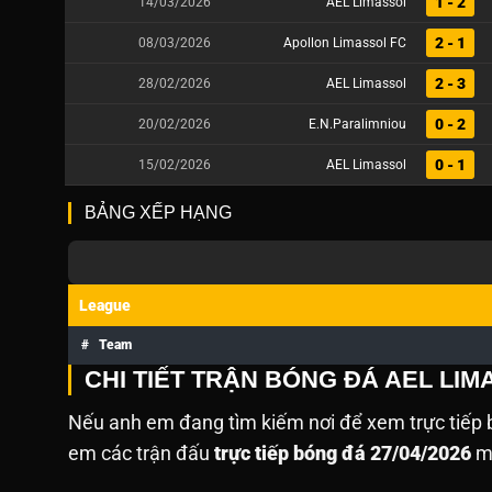
1 - 2
14/03/2026
AEL Limassol
2 - 1
08/03/2026
Apollon Limassol FC
2 - 3
28/02/2026
AEL Limassol
0 - 2
20/02/2026
E.N.Paralimniou
0 - 1
15/02/2026
AEL Limassol
BẢNG XẾP HẠNG
League
#
Team
CHI TIẾT TRẬN BÓNG ĐÁ AEL LI
Nếu anh em đang tìm kiếm nơi để xem trực tiếp b
em các trận đấu
trực tiếp bóng đá 27/04/2026
mà