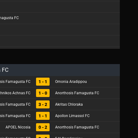
magusta FC
a FC
1 - 1
sis Famagusta FC
Omonia Aradippou
1 - 0
thnikos Achnas FC
Anorthosis Famagusta FC
3 - 2
sis Famagusta FC
Akritas Chloraka
1 - 1
sis Famagusta FC
Apollon Limassol FC
0 - 2
APOEL Nicosia
Anorthosis Famagusta FC