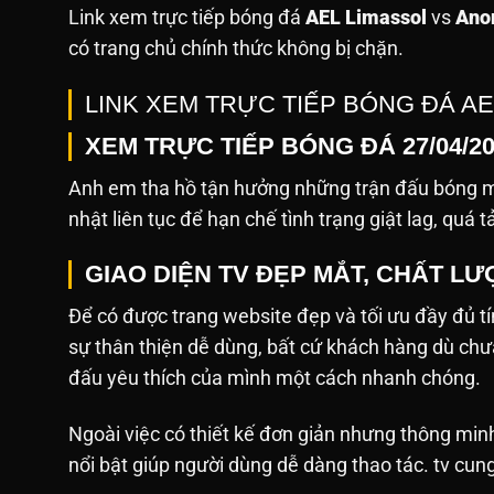
Link xem trực tiếp bóng đá
AEL Limassol
vs
Ano
có trang chủ chính thức không bị chặn.
LINK XEM TRỰC TIẾP BÓNG ĐÁ A
XEM TRỰC TIẾP BÓNG ĐÁ 27/04/2
Anh em tha hồ tận hưởng những trận đấu bóng mớ
nhật liên tục để hạn chế tình trạng giật lag, quá t
GIAO DIỆN TV ĐẸP MẮT, CHẤT L
Để có được trang website đẹp và tối ưu đầy đủ tín
sự thân thiện dễ dùng, bất cứ khách hàng dù ch
đấu yêu thích của mình một cách nhanh chóng.
Ngoài việc có thiết kế đơn giản nhưng thông min
nổi bật giúp người dùng dễ dàng thao tác. tv cun