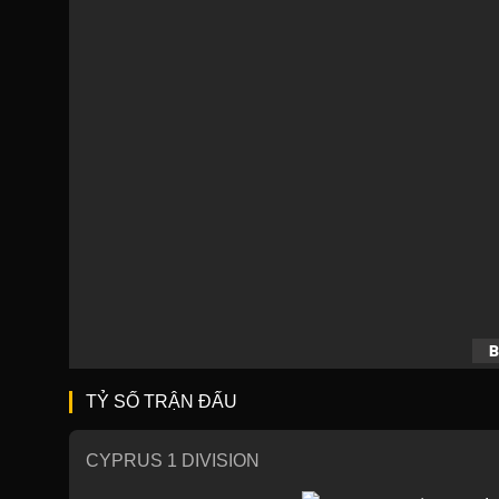
B
TỶ SỐ TRẬN ĐẤU
CYPRUS 1 DIVISION