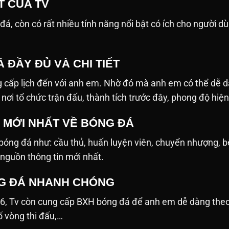
T CỦA TV
 còn có rất nhiều tính năng nổi bật có ích cho người dùng. D
 ĐẦY ĐỦ VÀ CHI TIẾT
 cấp lịch đến với anh em. Nhờ đó mà anh em có thể dễ d
n, nơi tổ chức trận đấu, thành tích trước đây, phong độ hiệ
N MỚI NHẤT VỀ BÓNG ĐÁ
ề bóng đá như: cầu thủ, huấn luyện viên, chuyển nhượng, 
 nguồn thông tin mới nhất.
G ĐÁ NHANH CHÓNG
26, Tv còn cung cấp BXH bóng đá để anh em dễ dàng the
số vòng thi đấu,…