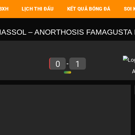
BXH
LỊCH THI ĐẤU
KẾT QUẢ BÓNG ĐÁ
SOI 
MASSOL – ANORTHOSIS FAMAGUSTA FC
0
1
-
A