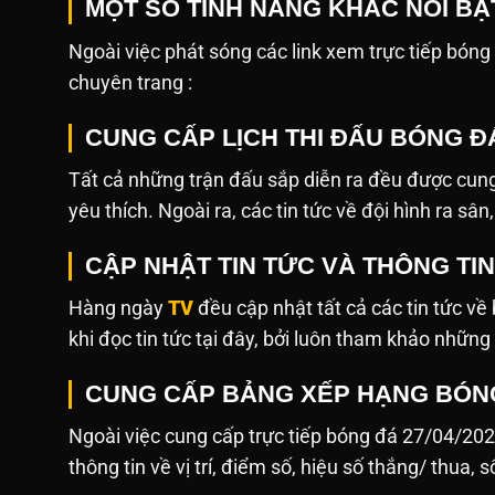
MỘT SỐ TÍNH NĂNG KHÁC NỔI BẬ
Ngoài việc phát sóng các link xem trực tiếp bóng đá,
chuyên trang :
CUNG CẤP LỊCH THI ĐẤU BÓNG ĐÁ
Tất cả những trận đấu sắp diễn ra đều được cung
yêu thích. Ngoài ra, các tin tức về đội hình ra sâ
CẬP NHẬT TIN TỨC VÀ THÔNG TI
Hàng ngày
TV
đều cập nhật tất cả các tin tức v
khi đọc tin tức tại đây, bởi luôn tham khảo những
CUNG CẤP BẢNG XẾP HẠNG BÓN
Ngoài việc cung cấp trực tiếp bóng đá 27/04/20
thông tin về vị trí, điểm số, hiệu số thắng/ thua, 