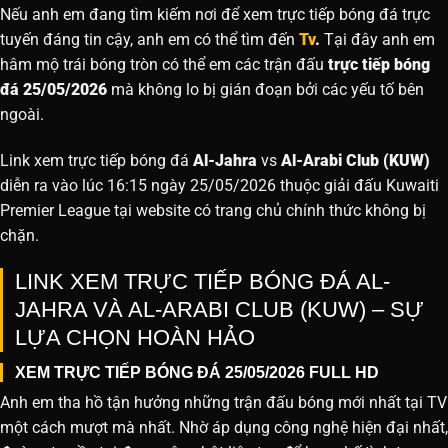
Nếu anh em đang tìm kiếm nơi để xem trực tiếp bóng đá trực
tuyến đáng tin cậy, anh em có thể tìm đến
Tv
.
Tại đây anh em
hâm mộ trái bóng tròn có thể em các trận đấu
trực tiếp bóng
đá 25/05/2026
mà không lo bị gián đoạn bởi các yếu tố bên
ngoài.
Link xem trực tiếp bóng đá
Al-Jahra
vs
Al-Arabi Club (KUW)
diễn ra vào lúc 16:15 ngày 25/05/2026 thuộc giải đấu Kuwaiti
Premier League tại website
có trang chủ chính thức không bị
chặn.
LINK XEM TRỰC TIẾP BÓNG ĐÁ AL-
JAHRA VÀ AL-ARABI CLUB (KUW) – SỰ
LỰA CHỌN HOÀN HẢO
XEM TRỰC TIẾP BÓNG ĐÁ 25/05/2026 FULL HD
Anh em tha hồ tận hưởng những trận đấu bóng mới nhất tại TV
một cách mượt mà nhất. Nhờ áp dụng công nghệ hiện đại nhất,