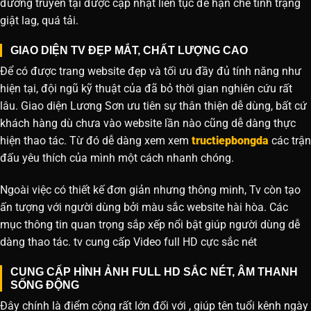
đường truyền tại được cập nhật liên tục để hạn chế tình trạng
giật lag, quá tải.
GIAO DIỆN TV ĐẸP MẮT, CHẤT LƯỢNG CAO
Để có được trang website đẹp và tối ưu đầy đủ tính năng như
hiện tại, đội ngũ kỹ thuật của đã bỏ thời gian nghiên cứu rất
lâu. Giao diện Lương Sơn ưu tiên sự thân thiện dễ dùng, bất cứ
khách hàng dù chưa vào website lần nào cũng dễ dàng thực
hiện thao tác. Từ đó dễ dàng xem xem
tructiepbongda
các trận
đấu yêu thích của mình một cách nhanh chóng.
Ngoài việc có thiết kế đơn giản nhưng thông minh, Tv còn tạo
ấn tượng với người dùng bởi màu sắc website hài hòa. Các
mục thông tin quan trọng sắp xếp nổi bật giúp người dùng dễ
dàng thao tác. tv cung cấp Video full HD cực sắc nét
CUNG CẤP HÌNH ẢNH FULL HD SẮC NÉT, ÂM THANH
SỐNG ĐỘNG
Đây chính là điểm cộng rất lớn đối với , giúp tên tuổi kênh ngày