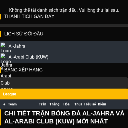
Không thể tải danh sách trận đấu. Vui lòng thử lại sau.
THÀNH TÍCH GẦN ĐÂY
LỊCH SỬ ĐỐI ĐẦU
Al-Jahra
Al-Arabi Club (KUW)
BẢNG XẾP HẠNG
League
#
Team
Trận
Thắng
Hòa
Thua
Hiệu số
Điểm
CHI TIẾT TRẬN BÓNG ĐÁ AL-JAHRA VÀ
AL-ARABI CLUB (KUW) MỚI NHẤT