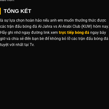
TỔNG KẾT
là sự lựa chọn hoàn hảo nếu anh em muốn thưởng thức được
các trận đấu bóng đá Al-Jahra vs Al-Arabi Club (KUW) hôm nay.
Hãy ghi nhớ ngay đường link xem
trực tiếp bóng đá
ngay bây
giờ và chia sẻ đến bạn bè để không bỏ lỡ các trận đấu bóng đá
tuyệt vời nhất tại Tv.