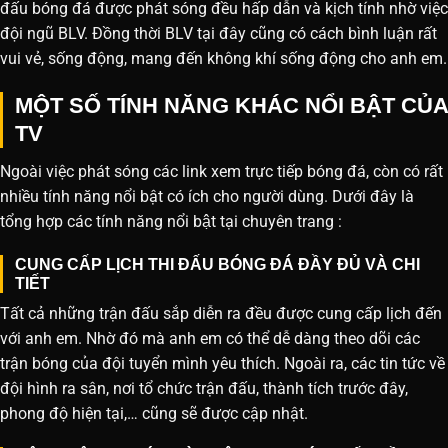
đấu bóng đá được phát sóng đều hấp dẫn và kịch tính nhờ việc
đội ngũ BLV. Đồng thời BLV tại đây cũng có cách bình luận rất
vui vẻ, sống động, mang đến không khí sống động cho anh em.
MỘT SỐ TÍNH NĂNG KHÁC NỔI BẬT CỦA
TV
Ngoài việc phát sóng các link xem trực tiếp bóng đá, còn có rất
nhiều tính năng nổi bật có ích cho người dùng. Dưới đây là
tổng hợp các tính năng nổi bật tại chuyên trang :
CUNG CẤP LỊCH THI ĐẤU BÓNG ĐÁ ĐẦY ĐỦ VÀ CHI
TIẾT
Tất cả những trận đấu sắp diễn ra đều được cung cấp lịch đến
với anh em. Nhờ đó mà anh em có thể dễ dàng theo dõi các
trận bóng của đội tuyển mình yêu thích. Ngoài ra, các tin tức về
đội hình ra sân, nơi tổ chức trận đấu, thành tích trước đây,
phong độ hiện tại,… cũng sẽ được cập nhật.