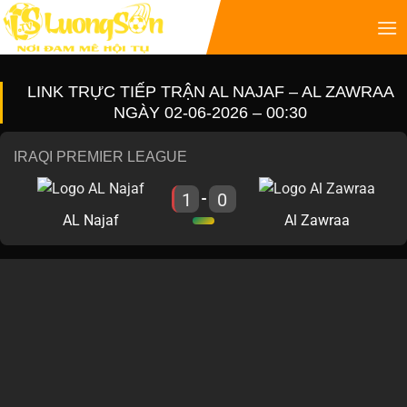
LINK TRỰC TIẾP TRẬN AL NAJAF – AL ZAWRAA
NGÀY 02-06-2026 – 00:30
IRAQI PREMIER LEAGUE
1
0
-
AL Najaf
Al Zawraa