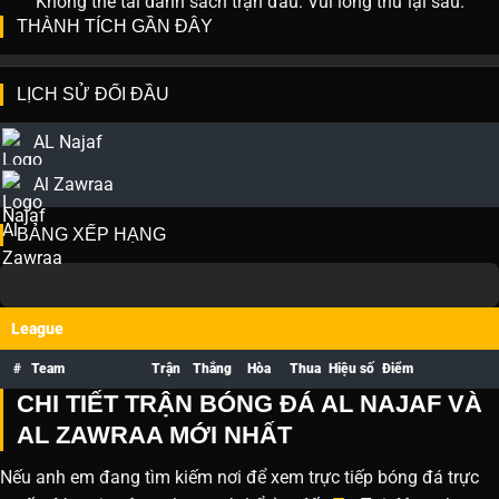
Không thể tải danh sách trận đấu. Vui lòng thử lại sau.
THÀNH TÍCH GẦN ĐÂY
LỊCH SỬ ĐỐI ĐẦU
AL Najaf
Al Zawraa
BẢNG XẾP HẠNG
League
#
Team
Trận
Thắng
Hòa
Thua
Hiệu số
Điểm
CHI TIẾT TRẬN BÓNG ĐÁ AL NAJAF VÀ
AL ZAWRAA MỚI NHẤT
Nếu anh em đang tìm kiếm nơi để xem trực tiếp bóng đá trực