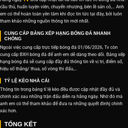
cầu thủ, huấn luyện viên, chuyển nhượng, bên lề sân cỏ,… Anh
em có thể hoàn toàn yên tâm khi đọc tin tức tại đây, bởi luôn
tham khảo những nguồn thông tin mới nhất.
CUNG CẤP BẢNG XẾP HẠNG BÓNG ĐÁ NHANH
CHÓNG
Ngoài việc cung cấp trực tiếp bóng đá 01/06/2026, Tv còn
cung cấp BXH bóng đá để anh em dễ dàng theo dõi. Bảng xếp
hạng bóng đá sẽ cung cấp đầy đủ thông tin về vị trí, điểm số,
hiệu số thắng/ thua, số vòng thi đấu,…
TỶ LỆ KÈO NHÀ CÁI
Thông tin trong bảng tỉ lệ kèo đều được cập nhật đầy đủ và
chính xác sau những trận đấu diễn ra hằng ngày. Nhờ đó mà
anh em có thể tham khảo để đưa ra những quyết đinhj chính
xác hơn.
TỔNG KẾT