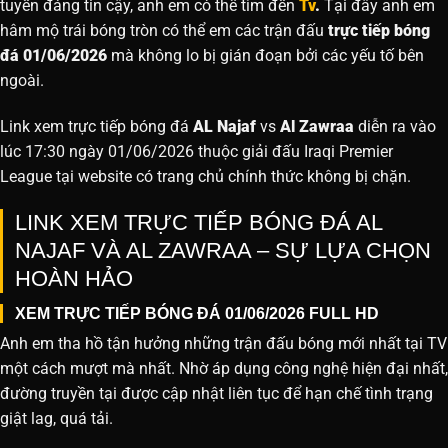
tuyến đáng tin cậy, anh em có thể tìm đến
Tv
.
Tại đây anh em
hâm mộ trái bóng tròn có thể em các trận đấu
trực tiếp bóng
đá 01/06/2026
mà không lo bị gián đoạn bởi các yếu tố bên
ngoài.
Link xem trực tiếp bóng đá
AL Najaf
vs
Al Zawraa
diễn ra vào
lúc 17:30 ngày 01/06/2026 thuộc giải đấu Iraqi Premier
League tại website
có trang chủ chính thức không bị chặn.
LINK XEM TRỰC TIẾP BÓNG ĐÁ AL
NAJAF VÀ AL ZAWRAA – SỰ LỰA CHỌN
HOÀN HẢO
XEM TRỰC TIẾP BÓNG ĐÁ 01/06/2026 FULL HD
Anh em tha hồ tận hưởng những trận đấu bóng mới nhất tại TV
một cách mượt mà nhất. Nhờ áp dụng công nghệ hiện đại nhất,
đường truyền tại được cập nhật liên tục để hạn chế tình trạng
giật lag, quá tải.