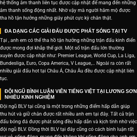
hệ thống âm thanh liên tục được cập nhật để mang đến những
âm thanh sống động nhất. Nhờ vậy mà người hâm mộ được
tha hồ tận hưởng những giây phút cực kỳ chân thật.
ĐA DẠNG CÁC GIẢI ĐẤU ĐƯỢC PHÁT SÓNG TẠI TV
Tại , anh em có thể tha hồ tận hưởng những trận đấu kinh điển
được mong đợi khắp thế giới. Một số trận đấu lớn thường
xuyên được cập nhật như: Premier League, World Cup, La Liga,
Bundesliga, Euro, Copa America, V League,… Ngoài ra còn rất
nhiều giải đấu hot tại Châu Á, Châu Âu đều được cập nhật liên
tục.
ĐỘI NGŨ BÌNH LUẬN VIÊN TIẾNG VIỆT TẠI LƯƠNG SƠN
NHIỀU KINH NGHIỆM
Đội ngũ BLV tại cũng là một trong những điểm hấp dẫn giúp
thu hút và giữ chân được rất nhiều anh em tại đây. Tất cả trận
đấu bóng đá được phát sóng đều hấp dẫn và kịch tính nhờ việc
đội ngũ BLV. Đồng thời BLV tại đây cũng có cách bình luận rất
vui vẻ, sống động, mang đến không khí sống động cho anh em.