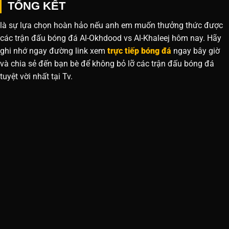
TỔNG KẾT
là sự lựa chọn hoàn hảo nếu anh em muốn thưởng thức được
các trận đấu bóng đá Al-Okhdood vs Al-Khaleej hôm nay. Hãy
ghi nhớ ngay đường link xem
trực tiếp bóng đá
ngay bây giờ
và chia sẻ đến bạn bè để không bỏ lỡ các trận đấu bóng đá
tuyệt vời nhất tại Tv.