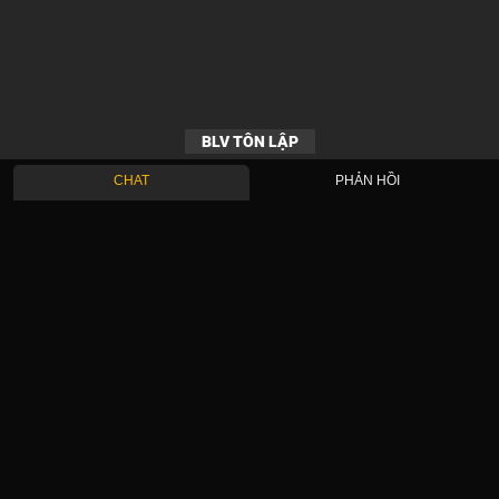
BLV TÔN LẬP
CHAT
PHẢN HỒI