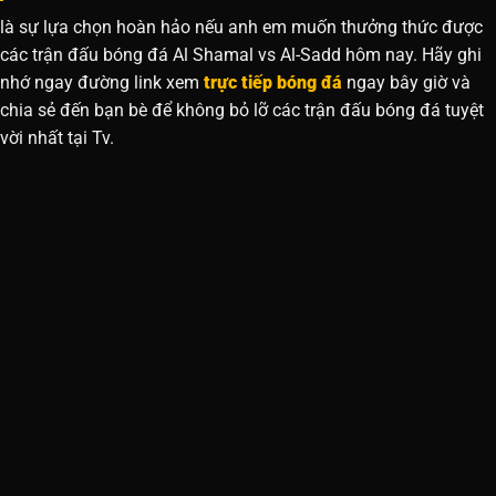
là sự lựa chọn hoàn hảo nếu anh em muốn thưởng thức được
các trận đấu bóng đá Al Shamal vs Al-Sadd hôm nay. Hãy ghi
nhớ ngay đường link xem
trực tiếp bóng đá
ngay bây giờ và
chia sẻ đến bạn bè để không bỏ lỡ các trận đấu bóng đá tuyệt
vời nhất tại Tv.