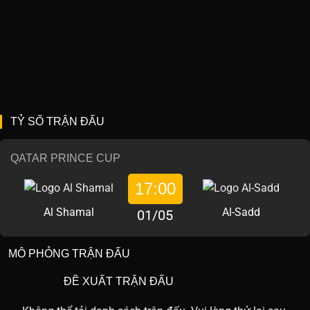
TỶ SỐ TRẬN ĐẤU
QATAR PRINCE CUP
17:00
Al Shamal
Al-Sadd
01/05
MÔ PHỎNG TRẬN ĐẤU
ĐỀ XUẤT TRẬN ĐẤU