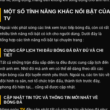
MỘT SỐ TÍNH NĂNG KHÁC NỔI BẬT CỦA
TV
Ngoài việc phát sóng các link xem trực tiếp bóng đá, còn có rất
nhiều tính năng nổi bật có ích cho người dùng. Dưới đây là
tổng hợp các tính năng nổi bật tại chuyên trang :
CUNG CẤP LỊCH THI ĐẤU BÓNG ĐÁ ĐẦY ĐỦ VÀ CHI
TIẾT
Tất cả những trận đấu sắp diễn ra đều được cung cấp lịch đến
với anh em. Nhờ đó mà anh em có thể dễ dàng theo dõi các
trận bóng của đội tuyển mình yêu thích. Ngoài ra, các tin tức về
đội hình ra sân, nơi tổ chức trận đấu, thành tích trước đây,
phong độ hiện tại,… cũng sẽ được cập nhật.
CẬP NHẬT TIN TỨC VÀ THÔNG TIN MỚI NHẤT VỀ
BÓNG ĐÁ
Hàng ngày
TV
đều cập nhật tất cả các tin tức về bóng đá như: