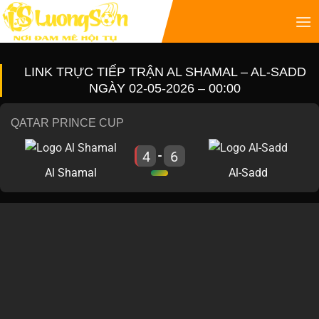
LINK TRỰC TIẾP TRẬN AL SHAMAL – AL-SADD
NGÀY 02-05-2026 – 00:00
QATAR PRINCE CUP
4
6
-
Al Shamal
Al-Sadd