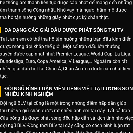
hệ thống âm thanh liên tục được cập nhật để mang đến những
âm thanh sống động nhất. Nhờ vậy mà người hâm mộ được
tha hồ tận hưởng những giây phút cực kỳ chân thật.
ĐA DẠNG CÁC GIẢI ĐẤU ĐƯỢC PHÁT SÓNG TẠI TV
Tại , anh em có thể tha hồ tận hưởng những trận đấu kinh điển
được mong đợi khắp thế giới. Một số trận đấu lớn thường
xuyên được cập nhật như: Premier League, World Cup, La Liga,
Bundesliga, Euro, Copa America, V League,… Ngoài ra còn rất
nhiều giải đấu hot tại Châu Á, Châu Âu đều được cập nhật liên
tục.
ĐỘI NGŨ BÌNH LUẬN VIÊN TIẾNG VIỆT TẠI LƯƠNG SƠN
NHIỀU KINH NGHIỆM
Đội ngũ BLV tại cũng là một trong những điểm hấp dẫn giúp
thu hút và giữ chân được rất nhiều anh em tại đây. Tất cả trận
đấu bóng đá được phát sóng đều hấp dẫn và kịch tính nhờ việc
đội ngũ BLV. Đồng thời BLV tại đây cũng có cách bình luận rất
vui vẻ, sống động, mang đến không khí sống động cho anh em.