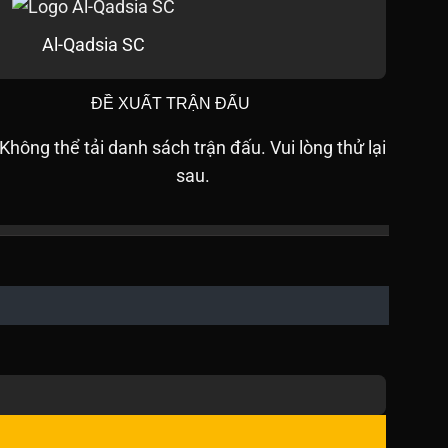
Al-Qadsia SC
ĐỀ XUẤT TRẬN ĐẤU
Không thể tải danh sách trận đấu. Vui lòng thử lại
sau.