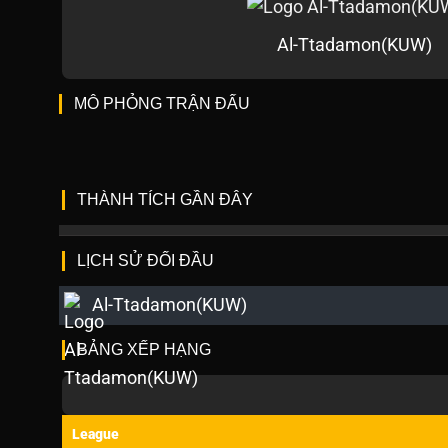
Al-Ttadamon(KUW)
MÔ PHỎNG TRẬN ĐẤU
THÀNH TÍCH GẦN ĐÂY
LỊCH SỬ ĐỐI ĐẦU
Al-Ttadamon(KUW)
BẢNG XẾP HẠNG
League