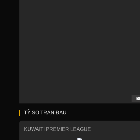
B
TỶ SỐ TRẬN ĐẤU
KUWAITI PREMIER LEAGUE