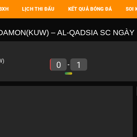
BXH
LỊCH THI ĐẤU
KẾT QUẢ BÓNG ĐÁ
SOI 
DAMON(KUW) – AL-QADSIA SC NGÀY 26
0
1
-