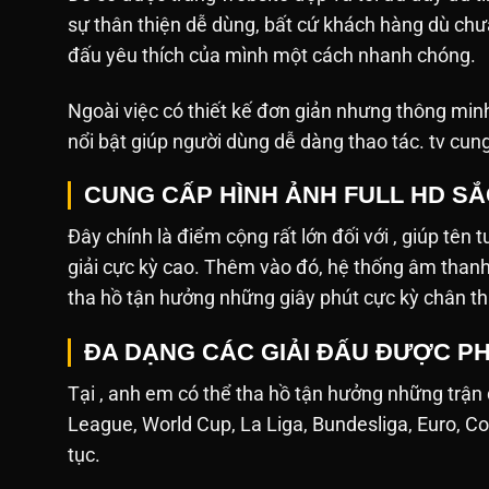
sự thân thiện dễ dùng, bất cứ khách hàng dù ch
đấu yêu thích của mình một cách nhanh chóng.
Ngoài việc có thiết kế đơn giản nhưng thông min
nổi bật giúp người dùng dễ dàng thao tác. tv cun
CUNG CẤP HÌNH ẢNH FULL HD S
Đây chính là điểm cộng rất lớn đối với , giúp tên 
giải cực kỳ cao. Thêm vào đó, hệ thống âm tha
tha hồ tận hưởng những giây phút cực kỳ chân th
ĐA DẠNG CÁC GIẢI ĐẤU ĐƯỢC PH
Tại , anh em có thể tha hồ tận hưởng những trận
League, World Cup, La Liga, Bundesliga, Euro, Co
tục.