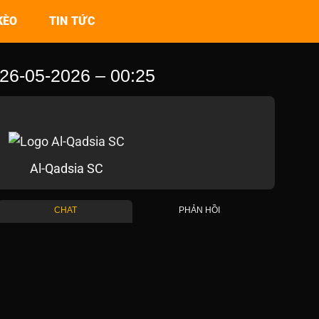
KÈO
TIN TỨC
-05-2026 – 00:25
Al-Qadsia SC
CHAT
PHẢN HỒI