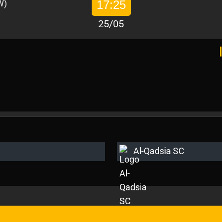
17:25
25/05
Al-Qadsia SC