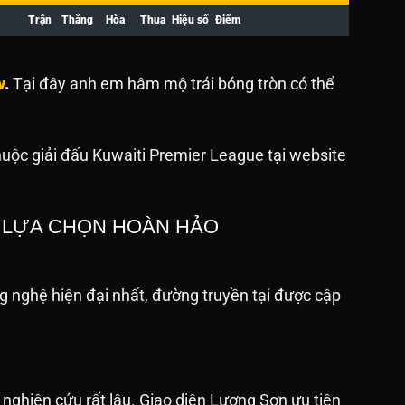
Trận
Thắng
Hòa
Thua
Hiệu số
Điểm
v
.
Tại đây anh em hâm mộ trái bóng tròn có thể
huộc giải đấu Kuwaiti Premier League tại website
Ự LỰA CHỌN HOÀN HẢO
 nghệ hiện đại nhất, đường truyền tại được cập
 nghiên cứu rất lâu. Giao diện Lương Sơn ưu tiên