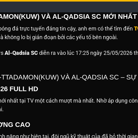
DAMON(KUW) VÀ AL-QADSIA SC MỚI NHẤT
óng đá trực tuyến đáng tin cậy, anh em có thể tìm đến
T
 không lo bị gián đoạn bởi các yếu tố bên ngoài.
vs
Al-Qadsia SC
diễn ra vào lúc 17:25 ngày 25/05/2026 t
L-TTADAMON(KUW) VÀ AL-QADSIA SC – S
026 FULL HD
i nhất tại TV một cách mượt mà nhất. Nhờ áp dụng công
ải.
ƯỢNG CAO
h năng như hiện tại, đội ngũ kỹ thuật của đã bỏ thời gian