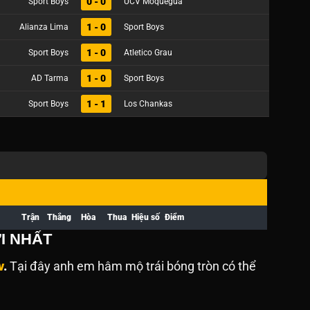
0 - 0
Sport Boys
UCV Moquegua
1 - 0
Alianza Lima
Sport Boys
1 - 0
Sport Boys
Atletico Grau
1 - 0
AD Tarma
Sport Boys
1 - 1
Sport Boys
Los Chankas
Trận
Thắng
Hòa
Thua
Hiệu số
Điểm
I NHẤT
v
.
Tại đây anh em hâm mộ trái bóng tròn có thể