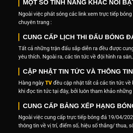
MỘT SỐ TÍNH NĂNG KHÁC NỔI BẬ
Ngoài việc phát sóng các link xem trực tiếp bóng đá,
chuyên trang :
CUNG CẤP LỊCH THI ĐẤU BÓNG ĐÁ
Tất cả những trận đấu sắp diễn ra đều được cung
yêu thích. Ngoài ra, các tin tức về đội hình ra sâ
CẬP NHẬT TIN TỨC VÀ THÔNG TI
Hàng ngày
TV
đều cập nhật tất cả các tin tức v
khi đọc tin tức tại đây, bởi luôn tham khảo những
CUNG CẤP BẢNG XẾP HẠNG BÓN
Ngoài việc cung cấp trực tiếp bóng đá 19/04/20
thông tin về vị trí, điểm số, hiệu số thắng/ thua, 