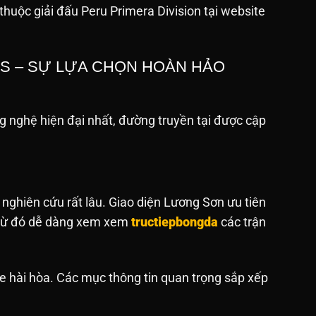
huộc giải đấu Peru Primera Division tại website
YS – SỰ LỰA CHỌN HOÀN HẢO
 nghệ hiện đại nhất, đường truyền tại được cập
 nghiên cứu rất lâu. Giao diện Lương Sơn ưu tiên
. Từ đó dễ dàng xem xem
tructiepbongda
các trận
e hài hòa. Các mục thông tin quan trọng sắp xếp