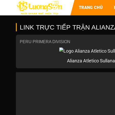
TRANG CHỦ
LINK TRỰC TIẾP TRẬN ALIANZ
PERU PRIMERA DIVISION
Alianza Atletico Sullana