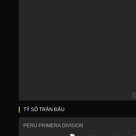
TỶ SỐ TRẬN ĐẤU
PERU PRIMERA DIVISION