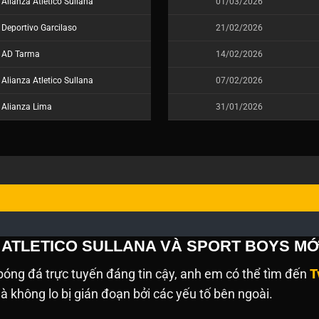
Alianza Atletico Sullana
01/03/2026
Deportivo Garcilaso
21/02/2026
AD Tarma
14/02/2026
Alianza Atletico Sullana
07/02/2026
Alianza Lima
31/01/2026
A ATLETICO SULLANA VÀ SPORT BOYS MỚ
óng đá trực tuyến đáng tin cậy, anh em có thể tìm đến
T
 không lo bị gián đoạn bởi các yếu tố bên ngoài.