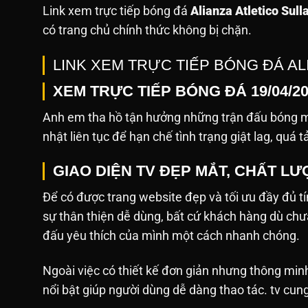
Link xem trực tiếp bóng đá
Alianza Atletico Sull
có trang chủ chính thức không bị chặn.
LINK XEM TRỰC TIẾP BÓNG ĐÁ A
XEM TRỰC TIẾP BÓNG ĐÁ 19/04/2
Anh em tha hồ tận hưởng những trận đấu bóng mớ
nhật liên tục để hạn chế tình trạng giật lag, quá t
GIAO DIỆN TV ĐẸP MẮT, CHẤT L
Để có được trang website đẹp và tối ưu đầy đủ tín
sự thân thiện dễ dùng, bất cứ khách hàng dù ch
đấu yêu thích của mình một cách nhanh chóng.
Ngoài việc có thiết kế đơn giản nhưng thông min
nổi bật giúp người dùng dễ dàng thao tác. tv cun