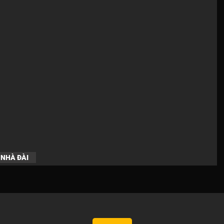
NHÀ ĐÀI