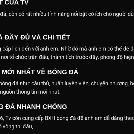
T CỦA TV
 còn có rất nhiều tính năng nổi bật có ích cho người dùng. D
 ĐẦY ĐỦ VÀ CHI TIẾT
 cấp lịch đến với anh em. Nhờ đó mà anh em có thể dễ d
n, nơi tổ chức trận đấu, thành tích trước đây, phong độ hiệ
N MỚI NHẤT VỀ BÓNG ĐÁ
ề bóng đá như: cầu thủ, huấn luyện viên, chuyển nhượng, 
 nguồn thông tin mới nhất.
G ĐÁ NHANH CHÓNG
26, Tv còn cung cấp BXH bóng đá để anh em dễ dàng the
số vòng thi đấu,…