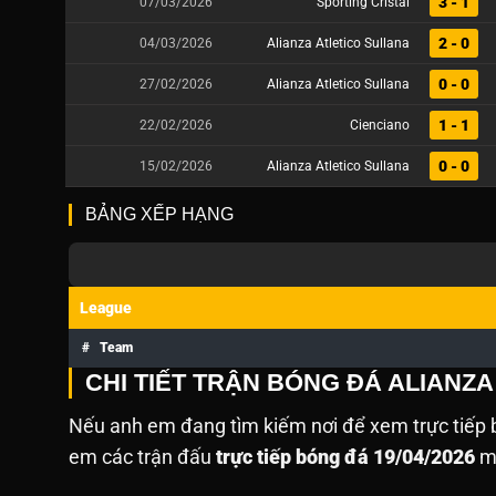
3 - 1
07/03/2026
Sporting Cristal
2 - 0
04/03/2026
Alianza Atletico Sullana
0 - 0
27/02/2026
Alianza Atletico Sullana
1 - 1
22/02/2026
Cienciano
0 - 0
15/02/2026
Alianza Atletico Sullana
BẢNG XẾP HẠNG
League
#
Team
CHI TIẾT TRẬN BÓNG ĐÁ ALIANZ
Nếu anh em đang tìm kiếm nơi để xem trực tiếp b
em các trận đấu
trực tiếp bóng đá 19/04/2026
mà