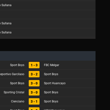
o Sullana
o Sullana
o Sullana
1 - 3
Sport Boys
FBC Melgar
3 - 2
eportivo Garcilaso
Sport Boys
3 - 0
Sport Boys
Sport Huancayo
3 - 0
Sporting Cristal
Sport Boys
3 - 1
Cienciano
Sport Boys