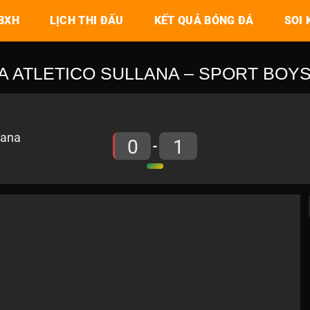
BXH
LỊCH THI ĐẤU
KẾT QUẢ BÓNG ĐÁ
SOI 
A ATLETICO SULLANA – SPORT BOYS 
0
1
-