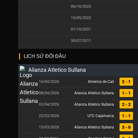
06/10/2022
15/05/2022
01/10/2021
30/07/2011
LỊCH SỬ ĐỐI ĐẦU
Alianza Atletico Sullana
2 - 1
16/04/2026
America de Cali
1 - 1
08/04/2026
Alianza Atletico Sullana
2 - 2
03/04/2026
Alianza Atletico Sullana
1 - 1
22/03/2026
UTC Cajamarca
3 - 0
15/03/2026
Alianza Atletico Sullana