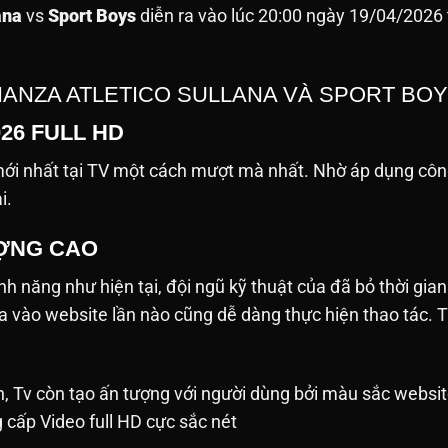
ana
vs
Sport Boys
diễn ra vào lúc 20:00 ngày 19/04/2026 t
LIANZA ATLETICO SULLANA VÀ SPORT BO
026 FULL HD
i nhất tại TV một cách mượt mà nhất. Nhờ áp dụng công
ải.
ƯỢNG CAO
h năng như hiện tại, đội ngũ kỹ thuật của đã bỏ thời gian
ưa vào website lần nào cũng dễ dàng thực hiện thao tác
h, Tv còn tạo ấn tượng với người dùng bởi màu sắc websit
g cấp Video full HD cực sắc nét