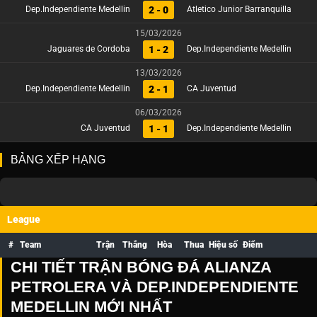
2 - 0
Dep.Independiente Medellin
Atletico Junior Barranquilla
15/03/2026
1 - 2
Jaguares de Cordoba
Dep.Independiente Medellin
13/03/2026
2 - 1
Dep.Independiente Medellin
CA Juventud
06/03/2026
1 - 1
CA Juventud
Dep.Independiente Medellin
BẢNG XẾP HẠNG
League
#
Team
Trận
Thắng
Hòa
Thua
Hiệu số
Điểm
CHI TIẾT TRẬN BÓNG ĐÁ ALIANZA
PETROLERA VÀ DEP.INDEPENDIENTE
MEDELLIN MỚI NHẤT