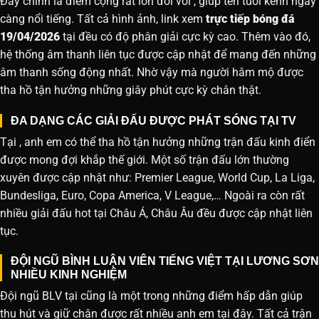
Đây chính là điểm cộng rất lớn đối với , giúp tên tuổi kênh ngày
càng nổi tiếng. Tất cả hình ảnh, link xem
trực tiếp bóng đá
19/04/2026
tại đều có độ phân giải cực kỳ cao. Thêm vào đó,
hệ thống âm thanh liên tục được cập nhật để mang đến những
âm thanh sống động nhất. Nhờ vậy mà người hâm mộ được
tha hồ tận hưởng những giây phút cực kỳ chân thật.
ĐA DẠNG CÁC GIẢI ĐẤU ĐƯỢC PHÁT SÓNG TẠI TV
Tại , anh em có thể tha hồ tận hưởng những trận đấu kinh điển
được mong đợi khắp thế giới. Một số trận đấu lớn thường
xuyên được cập nhật như: Premier League, World Cup, La Liga,
Bundesliga, Euro, Copa America, V League,… Ngoài ra còn rất
nhiều giải đấu hot tại Châu Á, Châu Âu đều được cập nhật liên
tục.
ĐỘI NGŨ BÌNH LUẬN VIÊN TIẾNG VIỆT TẠI LƯƠNG SƠN
NHIỀU KINH NGHIỆM
Đội ngũ BLV tại cũng là một trong những điểm hấp dẫn giúp
thu hút và giữ chân được rất nhiều anh em tại đây. Tất cả trận