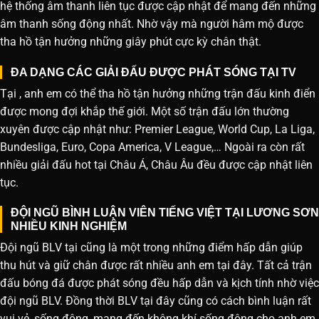
hệ thống âm thanh liên tục được cập nhật để mang đến những
âm thanh sống động nhất. Nhờ vậy mà người hâm mộ được
tha hồ tận hưởng những giây phút cực kỳ chân thật.
ĐA DẠNG CÁC GIẢI ĐẤU ĐƯỢC PHÁT SÓNG TẠI TV
Tại , anh em có thể tha hồ tận hưởng những trận đấu kinh điển
được mong đợi khắp thế giới. Một số trận đấu lớn thường
xuyên được cập nhật như: Premier League, World Cup, La Liga,
Bundesliga, Euro, Copa America, V League,… Ngoài ra còn rất
nhiều giải đấu hot tại Châu Á, Châu Âu đều được cập nhật liên
tục.
ĐỘI NGŨ BÌNH LUẬN VIÊN TIẾNG VIỆT TẠI LƯƠNG SƠN
NHIỀU KINH NGHIỆM
Đội ngũ BLV tại cũng là một trong những điểm hấp dẫn giúp
thu hút và giữ chân được rất nhiều anh em tại đây. Tất cả trận
đấu bóng đá được phát sóng đều hấp dẫn và kịch tính nhờ việc
đội ngũ BLV. Đồng thời BLV tại đây cũng có cách bình luận rất
vui vẻ, sống động, mang đến không khí sống động cho anh em.