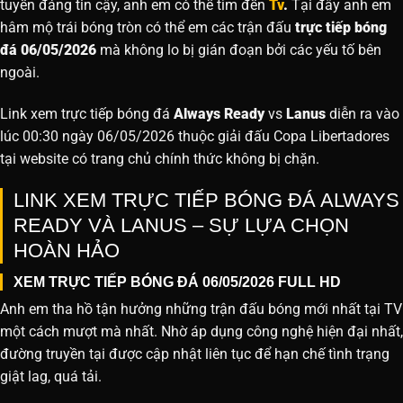
tuyến đáng tin cậy, anh em có thể tìm đến
Tv
.
Tại đây anh em
hâm mộ trái bóng tròn có thể em các trận đấu
trực tiếp bóng
đá 06/05/2026
mà không lo bị gián đoạn bởi các yếu tố bên
ngoài.
Link xem trực tiếp bóng đá
Always Ready
vs
Lanus
diễn ra vào
lúc 00:30 ngày 06/05/2026 thuộc giải đấu Copa Libertadores
tại website
có trang chủ chính thức không bị chặn.
LINK XEM TRỰC TIẾP BÓNG ĐÁ ALWAYS
READY VÀ LANUS – SỰ LỰA CHỌN
HOÀN HẢO
XEM TRỰC TIẾP BÓNG ĐÁ 06/05/2026 FULL HD
Anh em tha hồ tận hưởng những trận đấu bóng mới nhất tại TV
một cách mượt mà nhất. Nhờ áp dụng công nghệ hiện đại nhất,
đường truyền tại được cập nhật liên tục để hạn chế tình trạng
giật lag, quá tải.