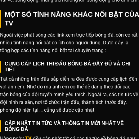
MỘT SỐ TÍNH NĂNG KHÁC NỔI BẬT CỦA
TV
Ngoài việc phát sóng các link xem trực tiếp bóng đá, còn có rất
nhiều tính năng nổi bật có ích cho người dùng. Dưới đây là
tổng hợp các tính năng nổi bật tại chuyên trang :
CUNG CẤP LỊCH THI ĐẤU BÓNG ĐÁ ĐẦY ĐỦ VÀ CHI
TIẾT
Tất cả những trận đấu sắp diễn ra đều được cung cấp lịch đến
với anh em. Nhờ đó mà anh em có thể dễ dàng theo dõi các
trận bóng của đội tuyển mình yêu thích. Ngoài ra, các tin tức về
đội hình ra sân, nơi tổ chức trận đấu, thành tích trước đây,
phong độ hiện tại,… cũng sẽ được cập nhật.
CẬP NHẬT TIN TỨC VÀ THÔNG TIN MỚI NHẤT VỀ
BÓNG ĐÁ
Hàng ngày
TV
đều cập nhật tất cả các tin tức về bóng đá như: