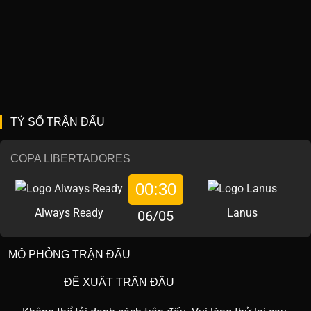
TỶ SỐ TRẬN ĐẤU
COPA LIBERTADORES
00:30
Always Ready
Lanus
06/05
MÔ PHỎNG TRẬN ĐẤU
ĐỀ XUẤT TRẬN ĐẤU