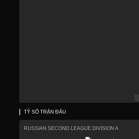
TỶ SỐ TRẬN ĐẤU
RUSSIAN SECOND LEAGUE DIVISION A