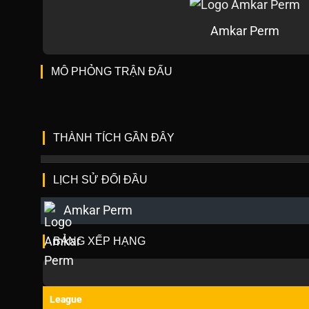
Amkar Perm
MÔ PHỎNG TRẬN ĐẤU
THÀNH TÍCH GẦN ĐÂY
LỊCH SỬ ĐỐI ĐẦU
Amkar Perm
BẢNG XẾP HẠNG
League