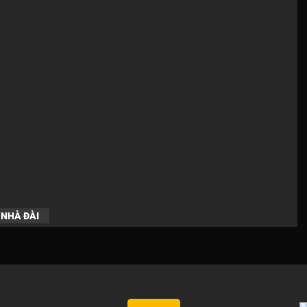
NHÀ ĐÀI