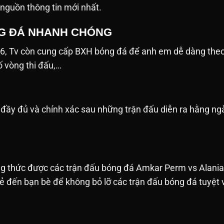
 nguồn thông tin mới nhất.
G ĐÁ NHANH CHÓNG
26, Tv còn cung cấp BXH bóng đá để anh em dễ dàng the
số vòng thi đấu,…
ật đầy đủ và chính xác sau những trận đấu diễn ra hằng 
g thức được các trận đấu bóng đá Amkar Perm vs Alania
ẻ đến bạn bè để không bỏ lỡ các trận đấu bóng đá tuyệt vờ