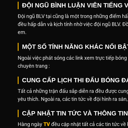
ĐỘI NGŨ BÌNH LUẬN VIÊN TIẾNG 
Đội ngũ BLV tại cũng là một trong những điểm hấ
đều hấp dẫn và kịch tính nhờ việc đội ngũ BLV. Đ
em.
MỘT SỐ TÍNH NĂNG KHÁC NỔI BẬ
Ngoài việc phát sóng các link xem trực tiếp bóng đá,
chuyên trang :
CUNG CẤP LỊCH THI ĐẤU BÓNG ĐÁ
Tất cả những trận đấu sắp diễn ra đều được cung
yêu thích. Ngoài ra, các tin tức về đội hình ra sâ
CẬP NHẬT TIN TỨC VÀ THÔNG TI
Hàng ngày
TV
đều cập nhật tất cả các tin tức v