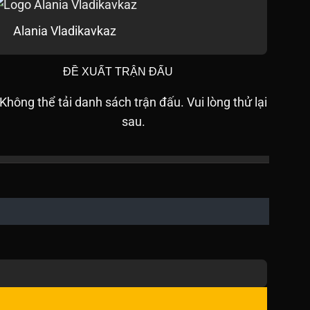
Alania Vladikavkaz
ĐỀ XUẤT TRẬN ĐẤU
Không thể tải danh sách trận đấu. Vui lòng thử lại
sau.