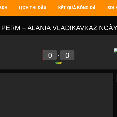
BXH
LỊCH THI ĐẤU
KẾT QUẢ BÓNG ĐÁ
SOI 
PERM – ALANIA VLADIKAVKAZ NGÀY 1
0
0
-