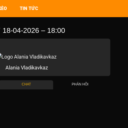
KÈO
TIN TỨC
8-04-2026 – 18:00
Alania Vladikavkaz
CHAT
PHẢN HỒI