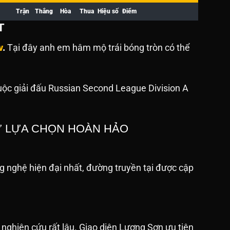
Trận
Thắng
Hòa
Thua
Hiệu số
Điểm
T
v
.
Tại đây anh em hâm mộ trái bóng tròn có thể
uộc giải đấu Russian Second League Division A
SỰ LỰA CHỌN HOÀN HẢO
 nghệ hiện đại nhất, đường truyền tại được cập
 nghiên cứu rất lâu. Giao diện Lương Sơn ưu tiên