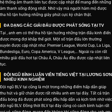
hệ thống âm thanh liên tục được cập nhật để mang đến những
âm thanh sống động nhất. Nhờ vậy mà người hâm mộ được
tha hồ tận hưởng những giây phút cực kỳ chân thật.
ĐA DẠNG CÁC GIẢI ĐẤU ĐƯỢC PHÁT SÓNG TẠI TV
Tại , anh em có thể tha hồ tận hưởng những trận đấu kinh điển
được mong đợi khắp thế giới. Một số trận đấu lớn thường
xuyên được cập nhật như: Premier League, World Cup, La Liga,
Bundesliga, Euro, Copa America, V League,… Ngoài ra còn rất
nhiều giải đấu hot tại Châu Á, Châu Âu đều được cập nhật liên
tục.
ĐỘI NGŨ BÌNH LUẬN VIÊN TIẾNG VIỆT TẠI LƯƠNG SƠN
NHIỀU KINH NGHIỆM
Đội ngũ BLV tại cũng là một trong những điểm hấp dẫn giúp
thu hút và giữ chân được rất nhiều anh em tại đây. Tất cả trận
đấu bóng đá được phát sóng đều hấp dẫn và kịch tính nhờ việc
đội ngũ BLV. Đồng thời BLV tại đây cũng có cách bình luận rất
vui vẻ, sống động, mang đến không khí sống động cho anh em.