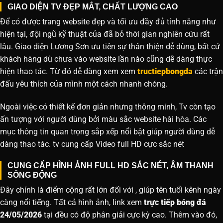
GIAO DIỆN TV ĐẸP MẮT, CHẤT LƯỢNG CAO
Để có được trang website đẹp và tối ưu đầy đủ tính năng như
hiện tại, đội ngũ kỹ thuật của đã bỏ thời gian nghiên cứu rất
lâu. Giao diện Lương Sơn ưu tiên sự thân thiện dễ dùng, bất cứ
khách hàng dù chưa vào website lần nào cũng dễ dàng thực
hiện thao tác. Từ đó dễ dàng xem xem
tructiepbongda
các trận
đấu yêu thích của mình một cách nhanh chóng.
Ngoài việc có thiết kế đơn giản nhưng thông minh, Tv còn tạo
ấn tượng với người dùng bởi màu sắc website hài hòa. Các
mục thông tin quan trọng sắp xếp nổi bật giúp người dùng dễ
dàng thao tác. tv cung cấp Video full HD cực sắc nét
CUNG CẤP HÌNH ẢNH FULL HD SẮC NÉT, ÂM THANH
SỐNG ĐỘNG
Đây chính là điểm cộng rất lớn đối với , giúp tên tuổi kênh ngày
càng nổi tiếng. Tất cả hình ảnh, link xem
trực tiếp bóng đá
24/05/2026
tại đều có độ phân giải cực kỳ cao. Thêm vào đó,