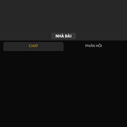
NHÀ ĐÀI
CHAT
PHẢN HỒI