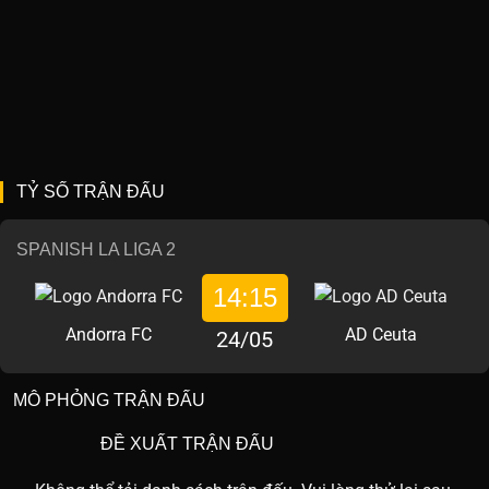
TỶ SỐ TRẬN ĐẤU
SPANISH LA LIGA 2
14:15
Andorra FC
AD Ceuta
24/05
MÔ PHỎNG TRẬN ĐẤU
ĐỀ XUẤT TRẬN ĐẤU