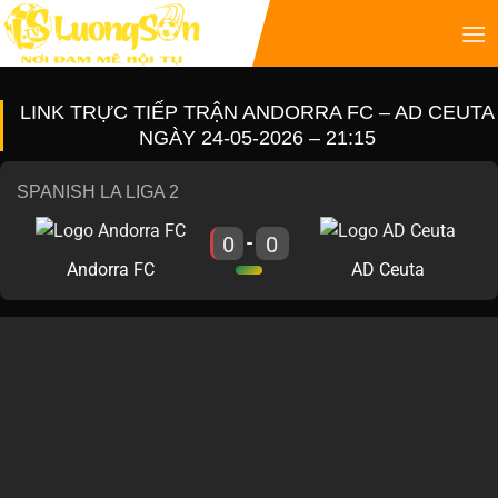
LINK TRỰC TIẾP TRẬN ANDORRA FC – AD CEUTA
NGÀY 24-05-2026 – 21:15
SPANISH LA LIGA 2
0
0
-
Andorra FC
AD Ceuta