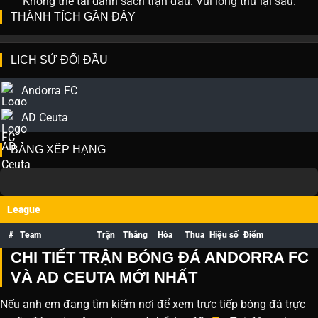
Không thể tải danh sách trận đấu. Vui lòng thử lại sau.
THÀNH TÍCH GẦN ĐÂY
LỊCH SỬ ĐỐI ĐẦU
Andorra FC
AD Ceuta
BẢNG XẾP HẠNG
League
#
Team
Trận
Thắng
Hòa
Thua
Hiệu số
Điểm
CHI TIẾT TRẬN BÓNG ĐÁ ANDORRA FC
VÀ AD CEUTA MỚI NHẤT
Nếu anh em đang tìm kiếm nơi để xem trực tiếp bóng đá trực