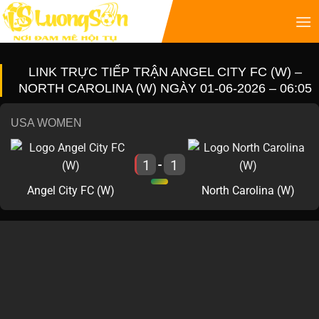
LINK TRỰC TIẾP TRẬN ANGEL CITY FC (W) –
NORTH CAROLINA (W) NGÀY 01-06-2026 – 06:05
USA WOMEN
1
1
-
Angel City FC (W)
North Carolina (W)