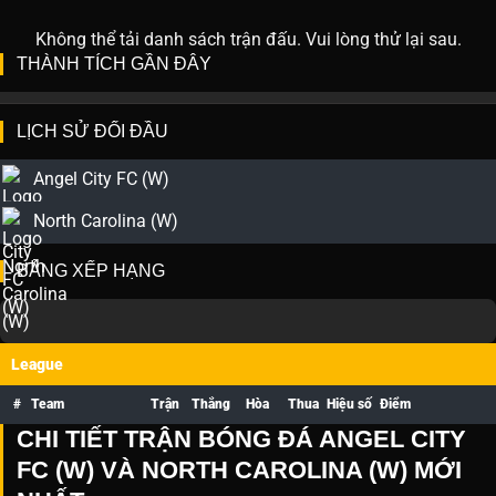
Không thể tải danh sách trận đấu. Vui lòng thử lại sau.
THÀNH TÍCH GẦN ĐÂY
LỊCH SỬ ĐỐI ĐẦU
Angel City FC (W)
North Carolina (W)
BẢNG XẾP HẠNG
League
#
Team
Trận
Thắng
Hòa
Thua
Hiệu số
Điểm
CHI TIẾT TRẬN BÓNG ĐÁ ANGEL CITY
FC (W) VÀ NORTH CAROLINA (W) MỚI