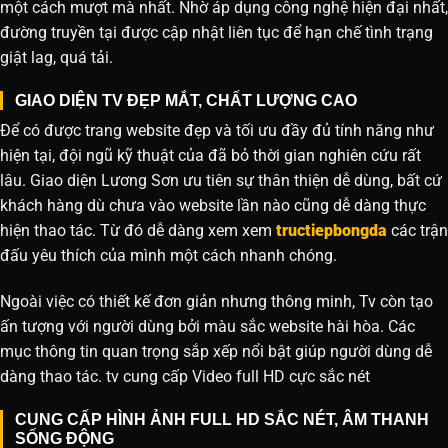
một cách mượt mà nhất. Nhờ áp dụng công nghệ hiện đại nhất,
đường truyền tại được cập nhật liên tục để hạn chế tình trạng
giật lag, quá tải.
GIAO DIỆN TV ĐẸP MẮT, CHẤT LƯỢNG CAO
Để có được trang website đẹp và tối ưu đầy đủ tính năng như
hiện tại, đội ngũ kỹ thuật của đã bỏ thời gian nghiên cứu rất
lâu. Giao diện Lương Sơn ưu tiên sự thân thiện dễ dùng, bất cứ
khách hàng dù chưa vào website lần nào cũng dễ dàng thực
hiện thao tác. Từ đó dễ dàng xem xem
tructiepbongda
các trận
đấu yêu thích của mình một cách nhanh chóng.
Ngoài việc có thiết kế đơn giản nhưng thông minh, Tv còn tạo
ấn tượng với người dùng bởi màu sắc website hài hòa. Các
mục thông tin quan trọng sắp xếp nổi bật giúp người dùng dễ
dàng thao tác. tv cung cấp Video full HD cực sắc nét
CUNG CẤP HÌNH ẢNH FULL HD SẮC NÉT, ÂM THANH
SỐNG ĐỘNG