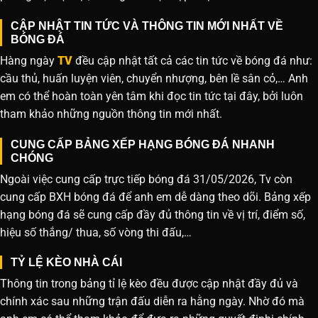
CẬP NHẬT TIN TỨC VÀ THÔNG TIN MỚI NHẤT VỀ
BÓNG ĐÁ
Hàng ngày
TV
đều cập nhật tất cả các tin tức về bóng đá như:
cầu thủ, huấn luyện viên, chuyển nhượng, bên lề sân cỏ,… Anh
em có thể hoàn toàn yên tâm khi đọc tin tức tại đây, bởi luôn
tham khảo những nguồn thông tin mới nhất.
CUNG CẤP BẢNG XẾP HẠNG BÓNG ĐÁ NHANH
CHÓNG
Ngoài việc cung cấp trực tiếp bóng đá 31/05/2026, Tv còn
cung cấp BXH bóng đá để anh em dễ dàng theo dõi. Bảng xếp
hạng bóng đá sẽ cung cấp đầy đủ thông tin về vị trí, điểm số,
hiệu số thắng/ thua, số vòng thi đấu,…
TỶ LỆ KÈO NHÀ CÁI
Thông tin trong bảng tỉ lệ kèo đều được cập nhật đầy đủ và
chính xác sau những trận đấu diễn ra hằng ngày. Nhờ đó mà