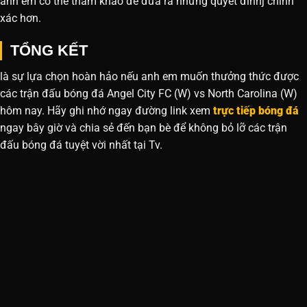
anh em có thể tham khảo để đưa ra những quyết đinhj chính
xác hơn.
TỔNG KẾT
là sự lựa chọn hoàn hảo nếu anh em muốn thưởng thức được
các trận đấu bóng đá Angel City FC (W) vs North Carolina (W)
hôm nay. Hãy ghi nhớ ngay đường link xem
trực tiếp bóng đá
ngay bây giờ và chia sẻ đến bạn bè để không bỏ lỡ các trận
đấu bóng đá tuyệt vời nhất tại Tv.