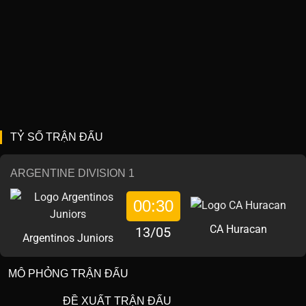
TỶ SỐ TRẬN ĐẤU
ARGENTINE DIVISION 1
00:30
CA Huracan
13/05
Argentinos Juniors
MÔ PHỎNG TRẬN ĐẤU
ĐỀ XUẤT TRẬN ĐẤU