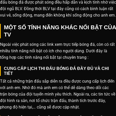
đấu bóng đá được phát sóng đều hấp dẫn và kịch tính nhờ việc
đội ngũ BLV. Đồng thời BLV tại đây cũng có cách bình luận rất
vui vẻ, sống động, mang đến không khí sống động cho anh em.
MỘT SỐ TÍNH NĂNG KHÁC NỔI BẬT CỦA
TV
Ngoài việc phát sóng các link xem trực tiếp bóng đá, còn có rất
nhiều tính năng nổi bật có ích cho người dùng. Dưới đây là
tổng hợp các tính năng nổi bật tại chuyên trang :
CUNG CẤP LỊCH THI ĐẤU BÓNG ĐÁ ĐẦY ĐỦ VÀ CHI
TIẾT
Tất cả những trận đấu sắp diễn ra đều được cung cấp lịch đến
với anh em. Nhờ đó mà anh em có thể dễ dàng theo dõi các
trận bóng của đội tuyển mình yêu thích. Ngoài ra, các tin tức về
đội hình ra sân, nơi tổ chức trận đấu, thành tích trước đây,
phong độ hiện tại,… cũng sẽ được cập nhật.