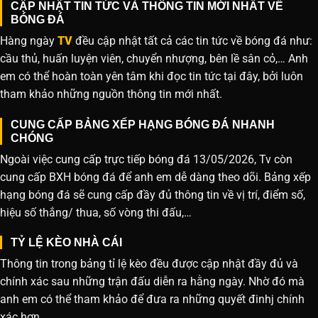
CẬP NHẬT TIN TỨC VÀ THÔNG TIN MỚI NHẤT VỀ
BÓNG ĐÁ
Hàng ngày
TV
đều cập nhật tất cả các tin tức về bóng đá như:
cầu thủ, huấn luyện viên, chuyển nhượng, bên lề sân cỏ,… Anh
em có thể hoàn toàn yên tâm khi đọc tin tức tại đây, bởi luôn
tham khảo những nguồn thông tin mới nhất.
CUNG CẤP BẢNG XẾP HẠNG BÓNG ĐÁ NHANH
CHÓNG
Ngoài việc cung cấp trực tiếp bóng đá 13/05/2026, Tv còn
cung cấp BXH bóng đá để anh em dễ dàng theo dõi. Bảng xếp
hạng bóng đá sẽ cung cấp đầy đủ thông tin về vị trí, điểm số,
hiệu số thắng/ thua, số vòng thi đấu,…
TỶ LỆ KÈO NHÀ CÁI
Thông tin trong bảng tỉ lệ kèo đều được cập nhật đầy đủ và
chính xác sau những trận đấu diễn ra hằng ngày. Nhờ đó mà
anh em có thể tham khảo để đưa ra những quyết đinhj chính
xác hơn.