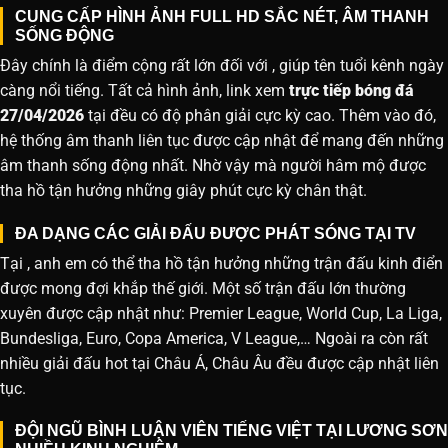
CUNG CẤP HÌNH ẢNH FULL HD SẮC NÉT, ÂM THANH
SỐNG ĐỘNG
Đây chính là điểm cộng rất lớn đối với , giúp tên tuổi kênh ngày
càng nổi tiếng. Tất cả hình ảnh, link xem
trực tiếp bóng đá
27/04/2026
tại đều có độ phân giải cực kỳ cao. Thêm vào đó,
hệ thống âm thanh liên tục được cập nhật để mang đến những
âm thanh sống động nhất. Nhờ vậy mà người hâm mộ được
tha hồ tận hưởng những giây phút cực kỳ chân thật.
ĐA DẠNG CÁC GIẢI ĐẤU ĐƯỢC PHÁT SÓNG TẠI TV
Tại , anh em có thể tha hồ tận hưởng những trận đấu kinh điển
được mong đợi khắp thế giới. Một số trận đấu lớn thường
xuyên được cập nhật như: Premier League, World Cup, La Liga,
Bundesliga, Euro, Copa America, V League,… Ngoài ra còn rất
nhiều giải đấu hot tại Châu Á, Châu Âu đều được cập nhật liên
tục.
ĐỘI NGŨ BÌNH LUẬN VIÊN TIẾNG VIỆT TẠI LƯƠNG SƠN