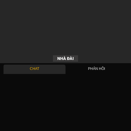
NHÀ ĐÀI
CHAT
PHẢN HỒI