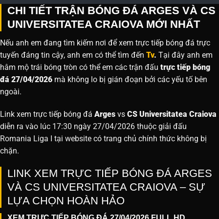
CHI TIẾT TRẬN BÓNG ĐÁ ARGES VÀ CS
UNIVERSITATEA CRAIOVA MỚI NHẤT
Nếu anh em đang tìm kiếm nơi để xem trực tiếp bóng đá trực
tuyến đáng tin cậy, anh em có thể tìm đến
Tv
.
Tại đây anh em
hâm mộ trái bóng tròn có thể em các trận đấu
trực tiếp bóng
đá 27/04/2026
mà không lo bị gián đoạn bởi các yếu tố bên
ngoài.
Link xem trực tiếp bóng đá
Arges
vs
CS Universitatea Craiova
diễn ra vào lúc 17:30 ngày 27/04/2026 thuộc giải đấu
Romania Liga I tại website
có trang chủ chính thức không bị
chặn.
LINK XEM TRỰC TIẾP BÓNG ĐÁ ARGES
VÀ CS UNIVERSITATEA CRAIOVA – SỰ
LỰA CHỌN HOÀN HẢO
XEM TRỰC TIẾP BÓNG ĐÁ 27/04/2026 FULL HD