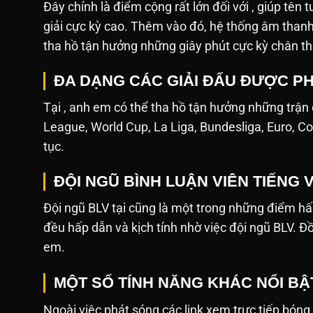
Đây chính là điểm cộng rất lớn đối với , giúp tên 
giải cực kỳ cao. Thêm vào đó, hệ thống âm tha
tha hồ tận hưởng những giây phút cực kỳ chân th
ĐA DẠNG CÁC GIẢI ĐẤU ĐƯỢC PH
Tại , anh em có thể tha hồ tận hưởng những trận
League, World Cup, La Liga, Bundesliga, Euro, Co
tục.
ĐỘI NGŨ BÌNH LUẬN VIÊN TIẾNG 
Đội ngũ BLV tại cũng là một trong những điểm hấ
đều hấp dẫn và kịch tính nhờ việc đội ngũ BLV. Đ
em.
MỘT SỐ TÍNH NĂNG KHÁC NỔI BẬ
Ngoài việc phát sóng các link xem trực tiếp bóng đá,