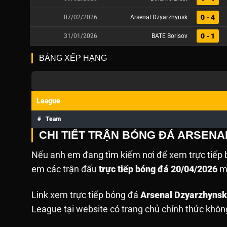
0 - 4
07/02/2026
Arsenal Dzyarzhynsk
0 - 1
31/01/2026
BATE Borisov
BẢNG XẾP HẠNG
League
#
Team
CHI TIẾT TRẬN BÓNG ĐÁ ARSENA
Nếu anh em đang tìm kiếm nơi để xem trực tiếp b
em các trận đấu
trực tiếp bóng đá 20/04/2026
mà
Link xem trực tiếp bóng đá
Arsenal Dzyarzhynsk
League tại website
có trang chủ chính thức khôn