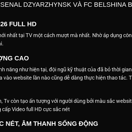
RSENAL DZYARZHYNSK VÀ FC BELSHINA 
026 FULL HD
i nhất tại TV một cách mượt mà nhất. Nhờ áp dụng công
ải.
ƯỢNG CAO
h năng như hiện tại, đội ngũ kỹ thuật của đã bỏ thời gian
ưa vào website lần nào cũng dễ dàng thực hiện thao tác
h, Tv còn tạo ấn tượng với người dùng bởi màu sắc websit
g cấp Video full HD cực sắc nét
ẮC NÉT, ÂM THANH SỐNG ĐỘNG