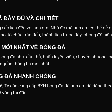
 ĐẦY ĐỦ VÀ CHI TIẾT
 cấp lịch đến với anh em. Nhờ đó mà anh em có thể dễ d
n, nơi tổ chức trận đấu, thành tích trước đây, phong độ hiệ
N MỚI NHẤT VỀ BÓNG ĐÁ
ề bóng đá như: cầu thủ, huấn luyện viên, chuyển nhượng, 
 nguồn thông tin mới nhất.
G ĐÁ NHANH CHÓNG
26, Tv còn cung cấp BXH bóng đá để anh em dễ dàng the
số vòng thi đấu,…