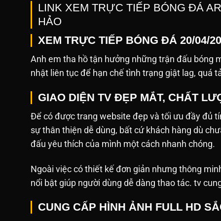
LINK XEM TRỰC TIẾP BÓNG ĐÁ A
HẢO
XEM TRỰC TIẾP BÓNG ĐÁ 20/04/2
Anh em tha hồ tận hưởng những trận đấu bóng mớ
nhật liên tục để hạn chế tình trạng giật lag, quá t
GIAO DIỆN TV ĐẸP MẮT, CHẤT L
Để có được trang website đẹp và tối ưu đầy đủ tín
sự thân thiện dễ dùng, bất cứ khách hàng dù ch
đấu yêu thích của mình một cách nhanh chóng.
Ngoài việc có thiết kế đơn giản nhưng thông min
nổi bật giúp người dùng dễ dàng thao tác. tv cun
CUNG CẤP HÌNH ẢNH FULL HD S