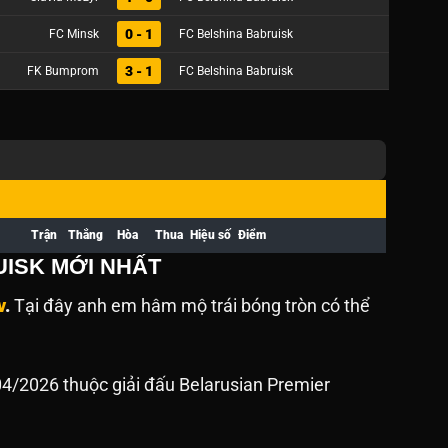
0 - 1
FC Minsk
FC Belshina Babruisk
3 - 1
FK Bumprom
FC Belshina Babruisk
Trận
Thắng
Hòa
Thua
Hiệu số
Điểm
UISK MỚI NHẤT
v
.
Tại đây anh em hâm mộ trái bóng tròn có thể
04/2026 thuộc giải đấu Belarusian Premier