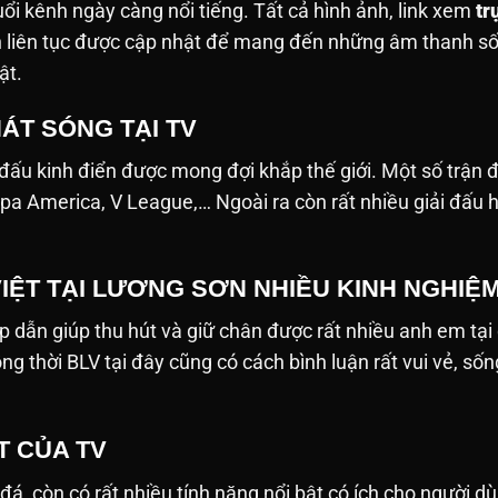
tuổi kênh ngày càng nổi tiếng. Tất cả hình ảnh, link xem
tr
nh liên tục được cập nhật để mang đến những âm thanh 
ật.
ÁT SÓNG TẠI TV
 đấu kinh điển được mong đợi khắp thế giới. Một số trận
pa America, V League,… Ngoài ra còn rất nhiều giải đấu 
VIỆT TẠI LƯƠNG SƠN NHIỀU KINH NGHIỆ
p dẫn giúp thu hút và giữ chân được rất nhiều anh em tại
ồng thời BLV tại đây cũng có cách bình luận rất vui vẻ, 
T CỦA TV
 còn có rất nhiều tính năng nổi bật có ích cho người dùng. D