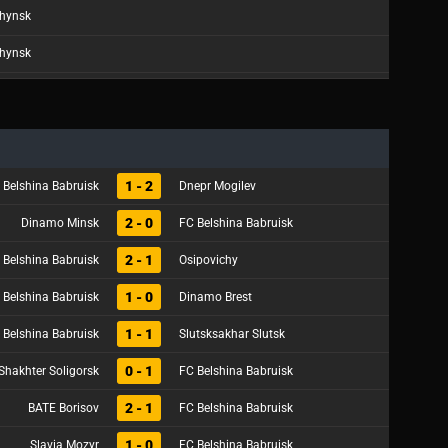
zhynsk
zhynsk
1 - 2
 Belshina Babruisk
Dnepr Mogilev
2 - 0
Dinamo Minsk
FC Belshina Babruisk
2 - 1
 Belshina Babruisk
Osipovichy
1 - 0
 Belshina Babruisk
Dinamo Brest
1 - 1
 Belshina Babruisk
Slutsksakhar Slutsk
0 - 1
Shakhter Soligorsk
FC Belshina Babruisk
2 - 1
BATE Borisov
FC Belshina Babruisk
1 - 0
Slavia Mozyr
FC Belshina Babruisk