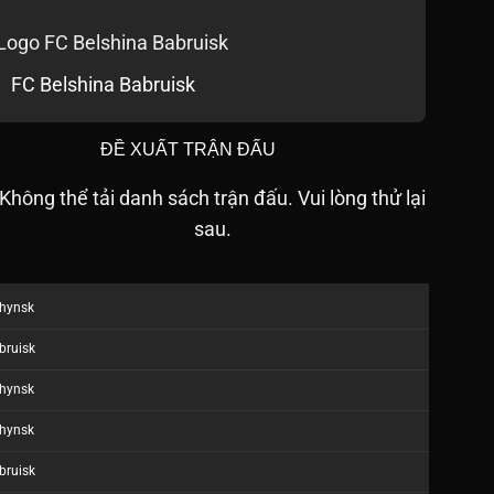
FC Belshina Babruisk
ĐỀ XUẤT TRẬN ĐẤU
Không thể tải danh sách trận đấu. Vui lòng thử lại
sau.
zhynsk
bruisk
zhynsk
zhynsk
bruisk