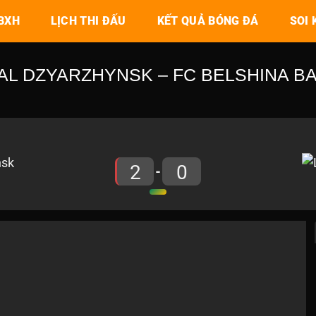
BXH
LỊCH THI ĐẤU
KẾT QUẢ BÓNG ĐÁ
SOI 
AL DZYARZHYNSK – FC BELSHINA BAB
2
0
-