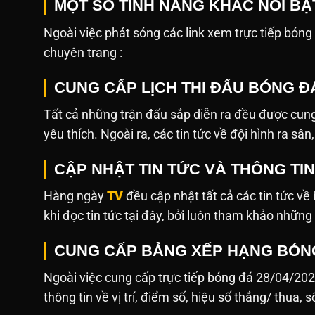
MỘT SỐ TÍNH NĂNG KHÁC NỔI BẬ
Ngoài việc phát sóng các link xem trực tiếp bóng đá,
chuyên trang :
CUNG CẤP LỊCH THI ĐẤU BÓNG ĐÁ
Tất cả những trận đấu sắp diễn ra đều được cung
yêu thích. Ngoài ra, các tin tức về đội hình ra sâ
CẬP NHẬT TIN TỨC VÀ THÔNG TI
Hàng ngày
TV
đều cập nhật tất cả các tin tức v
khi đọc tin tức tại đây, bởi luôn tham khảo những
CUNG CẤP BẢNG XẾP HẠNG BÓN
Ngoài việc cung cấp trực tiếp bóng đá 28/04/20
thông tin về vị trí, điểm số, hiệu số thắng/ thua, 