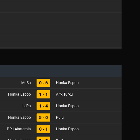
0 - 6
MuSa
Honka Espoo
1 - 1
Honka Espoo
Aifk Turku
1 - 4
LePa
Honka Espoo
5 - 0
Honka Espoo
Puiu
0 - 1
PPJ Akatemia
Honka Espoo