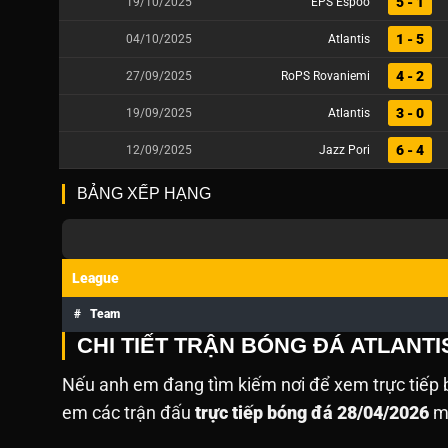
5 - 1
19/10/2025
EPS Espoo
1 - 5
04/10/2025
Atlantis
4 - 2
27/09/2025
RoPS Rovaniemi
3 - 0
19/09/2025
Atlantis
6 - 4
12/09/2025
Jazz Pori
BẢNG XẾP HẠNG
League
#
Team
CHI TIẾT TRẬN BÓNG ĐÁ ATLANT
Nếu anh em đang tìm kiếm nơi để xem trực tiếp b
em các trận đấu
trực tiếp bóng đá 28/04/2026
mà