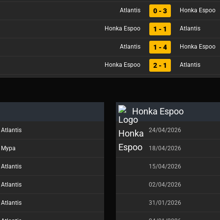
0 - 3
Atlantis
Honka Espoo
1 - 1
Honka Espoo
Atlantis
1 - 4
Atlantis
Honka Espoo
2 - 1
Honka Espoo
Atlantis
Honka Espoo
Atlantis
24/04/2026
Mypa
18/04/2026
Atlantis
15/04/2026
Atlantis
02/04/2026
Atlantis
31/01/2026