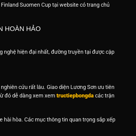
u Finland Suomen Cup tại website
có trang chủ
ỌN HOÀN HẢO
 nghệ hiện đại nhất, đường truyền tại được cập
 nghiên cứu rất lâu. Giao diện Lương Sơn ưu tiên
. Từ đó dễ dàng xem xem
tructiepbongda
các trận
e hài hòa. Các mục thông tin quan trọng sắp xếp