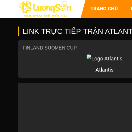
TRANG CHỦ
LINK TRỰC TIẾP TRẬN ATLANT
FINLAND SUOMEN CUP
Atlantis