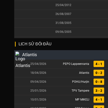
25/04/2012
26/08/2007
31/08/2005
09/06/2005
LỊCH SỬ ĐỐI ĐẦU
Atlantis
4 - 1
25/04/2026
PEPO Lappeenranta
0 - 2
18/04/2026
Atlantis
0 - 8
09/04/2026
POHU/Hurjin
3 - 2
25/01/2026
TPV Tampere
4 - 1
10/01/2026
MP MIKELI