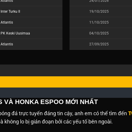
Atlantis
24/01/2026
Inter Turku II
19/10/2025
Atlantis
11/10/2025
PK Keski Uusimaa
04/10/2025
Atlantis
27/09/2025
IS VÀ HONKA ESPOO MỚI NHẤT
óng đá trực tuyến đáng tin cậy, anh em có thể tìm đến
T
 không lo bị gián đoạn bởi các yếu tố bên ngoài.