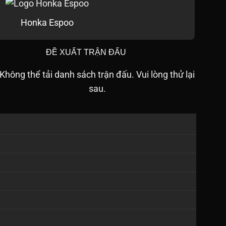
Honka Espoo
ĐỀ XUẤT TRẬN ĐẤU
Không thể tải danh sách trận đấu. Vui lòng thử lại
sau.