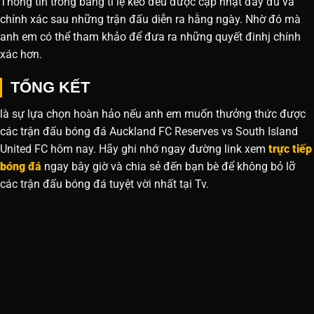
Thông tin trong bảng tỉ lệ kèo đều được cập nhật đầy đủ và
chính xác sau những trận đấu diễn ra hằng ngày. Nhờ đó mà
anh em có thể tham khảo để đưa ra những quyết đinhj chính
xác hơn.
TỔNG KẾT
là sự lựa chọn hoàn hảo nếu anh em muốn thưởng thức được
các trận đấu bóng đá Auckland FC Reserves vs South Island
United FC hôm nay. Hãy ghi nhớ ngay đường link xem
trực tiếp
bóng đá
ngay bây giờ và chia sẻ đến bạn bè để không bỏ lỡ
các trận đấu bóng đá tuyệt vời nhất tại Tv.