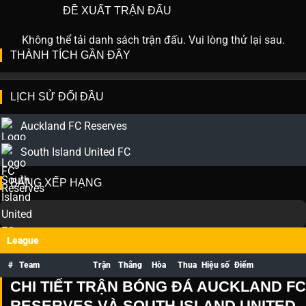
ĐỀ XUẤT TRẬN ĐẤU
Không thể tải danh sách trận đấu. Vui lòng thử lại sau.
THÀNH TÍCH GẦN ĐÂY
LỊCH SỬ ĐỐI ĐẦU
Auckland FC Reserves
South Island United FC
BẢNG XẾP HẠNG
League
#
Team
Trận
Thắng
Hòa
Thua
Hiệu số
Điểm
CHI TIẾT TRẬN BÓNG ĐÁ AUCKLAND FC
RESERVES VÀ SOUTH ISLAND UNITED