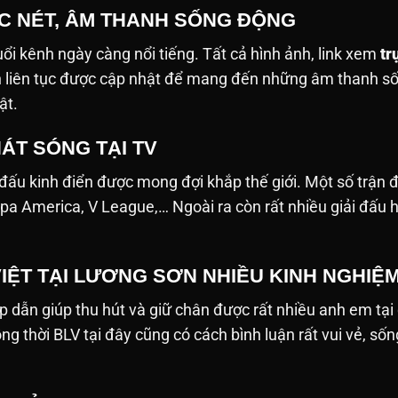
ẮC NÉT, ÂM THANH SỐNG ĐỘNG
tuổi kênh ngày càng nổi tiếng. Tất cả hình ảnh, link xem
tr
nh liên tục được cập nhật để mang đến những âm thanh 
ật.
ÁT SÓNG TẠI TV
 đấu kinh điển được mong đợi khắp thế giới. Một số trận
pa America, V League,… Ngoài ra còn rất nhiều giải đấu 
VIỆT TẠI LƯƠNG SƠN NHIỀU KINH NGHIỆ
p dẫn giúp thu hút và giữ chân được rất nhiều anh em tại
ồng thời BLV tại đây cũng có cách bình luận rất vui vẻ, 