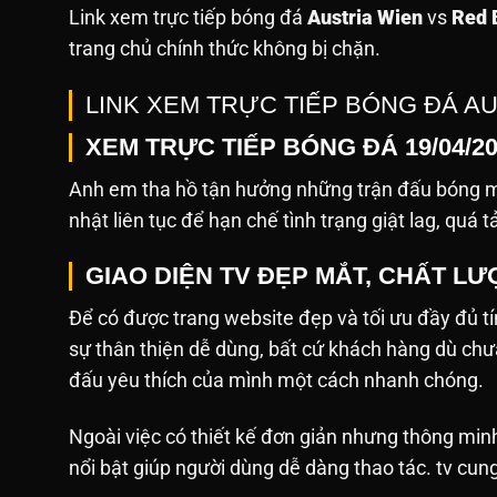
Link xem trực tiếp bóng đá
Austria Wien
vs
Red 
trang chủ chính thức không bị chặn.
LINK XEM TRỰC TIẾP BÓNG ĐÁ A
XEM TRỰC TIẾP BÓNG ĐÁ 19/04/2
Anh em tha hồ tận hưởng những trận đấu bóng mớ
nhật liên tục để hạn chế tình trạng giật lag, quá t
GIAO DIỆN TV ĐẸP MẮT, CHẤT L
Để có được trang website đẹp và tối ưu đầy đủ tín
sự thân thiện dễ dùng, bất cứ khách hàng dù ch
đấu yêu thích của mình một cách nhanh chóng.
Ngoài việc có thiết kế đơn giản nhưng thông min
nổi bật giúp người dùng dễ dàng thao tác. tv cun