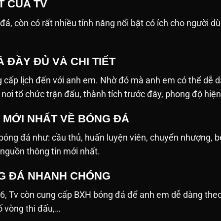
T CỦA TV
 còn có rất nhiều tính năng nổi bật có ích cho người dùng. D
 ĐẦY ĐỦ VÀ CHI TIẾT
 cấp lịch đến với anh em. Nhờ đó mà anh em có thể dễ d
n, nơi tổ chức trận đấu, thành tích trước đây, phong độ hiệ
N MỚI NHẤT VỀ BÓNG ĐÁ
ề bóng đá như: cầu thủ, huấn luyện viên, chuyển nhượng, 
 nguồn thông tin mới nhất.
G ĐÁ NHANH CHÓNG
26, Tv còn cung cấp BXH bóng đá để anh em dễ dàng the
số vòng thi đấu,…