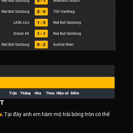
0 - 1
Red Bull Salzburg
Rheindorf Altach
0 - 0
Red Bull Salzburg
TSV Hartberg
1 - 5
LASK Linz
Red Bull Salzburg
1 - 1
Grazer AK
Red Bull Salzburg
0 - 2
Red Bull Salzburg
Austria Wien
Trận
Thắng
Hòa
Thua
Hiệu số
Điểm
T
v
.
Tại đây anh em hâm mộ trái bóng tròn có thể