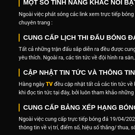
MỘT SỐ TÍNH NĂNG KHÁC NỔI BẬ
Ngoài việc phát sóng các link xem trực tiếp bóng đá,
chuyên trang :
CUNG CẤP LỊCH THI ĐẤU BÓNG ĐÁ
Tất cả những trận đấu sắp diễn ra đều được cung
yêu thích. Ngoài ra, các tin tức về đội hình ra sâ
CẬP NHẬT TIN TỨC VÀ THÔNG TI
Hàng ngày
TV
đều cập nhật tất cả các tin tức v
khi đọc tin tức tại đây, bởi luôn tham khảo những
CUNG CẤP BẢNG XẾP HẠNG BÓN
Ngoài việc cung cấp trực tiếp bóng đá 19/04/20
thông tin về vị trí, điểm số, hiệu số thắng/ thua, 