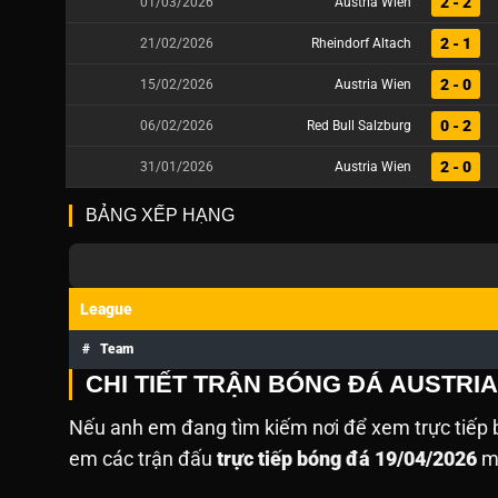
2 - 2
01/03/2026
Austria Wien
2 - 1
21/02/2026
Rheindorf Altach
2 - 0
15/02/2026
Austria Wien
0 - 2
06/02/2026
Red Bull Salzburg
2 - 0
31/01/2026
Austria Wien
BẢNG XẾP HẠNG
League
#
Team
CHI TIẾT TRẬN BÓNG ĐÁ AUSTRI
Nếu anh em đang tìm kiếm nơi để xem trực tiếp b
em các trận đấu
trực tiếp bóng đá 19/04/2026
mà