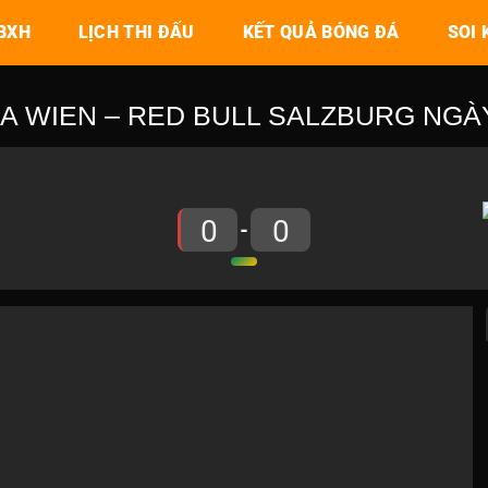
BXH
LỊCH THI ĐẤU
KẾT QUẢ BÓNG ĐÁ
SOI 
A WIEN – RED BULL SALZBURG NGÀY 
0
0
-