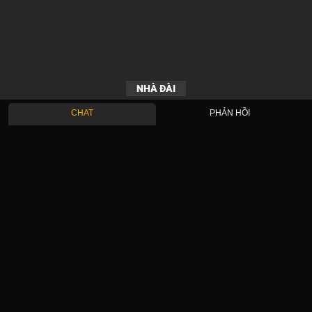
NHÀ ĐÀI
CHAT
PHẢN HỒI