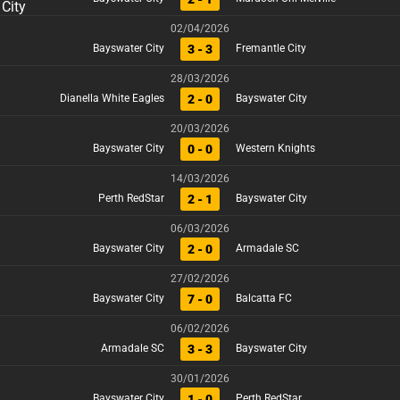
02/04/2026
3 - 3
Bayswater City
Fremantle City
28/03/2026
2 - 0
Dianella White Eagles
Bayswater City
20/03/2026
0 - 0
Bayswater City
Western Knights
14/03/2026
2 - 1
Perth RedStar
Bayswater City
06/03/2026
2 - 0
Bayswater City
Armadale SC
27/02/2026
7 - 0
Bayswater City
Balcatta FC
06/02/2026
3 - 3
Armadale SC
Bayswater City
30/01/2026
1 - 0
Bayswater City
Perth RedStar