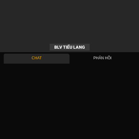
BLV TIỂU LANG
CHAT
PHẢN HỒI