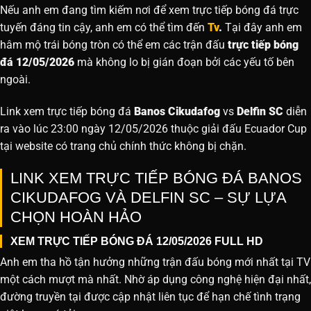
Nếu anh em đang tìm kiếm nơi để xem trực tiếp bóng đá trực
tuyến đáng tin cậy, anh em có thể tìm đến
Tv
.
Tại đây anh em
hâm mộ trái bóng tròn có thể em các trận đấu
trực tiếp bóng
đá 12/05/2026
mà không lo bị gián đoạn bởi các yếu tố bên
ngoài.
Link xem trực tiếp bóng đá
Banos Cikudafog
vs
Delfin SC
diễn
ra vào lúc 23:00 ngày 12/05/2026 thuộc giải đấu Ecuador Cup
tại website
có trang chủ chính thức không bị chặn.
LINK XEM TRỰC TIẾP BÓNG ĐÁ BANOS
CIKUDAFOG VÀ DELFIN SC – SỰ LỰA
CHỌN HOÀN HẢO
XEM TRỰC TIẾP BÓNG ĐÁ 12/05/2026 FULL HD
Anh em tha hồ tận hưởng những trận đấu bóng mới nhất tại TV
một cách mượt mà nhất. Nhờ áp dụng công nghệ hiện đại nhất,
đường truyền tại được cập nhật liên tục để hạn chế tình trạng