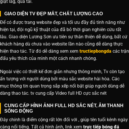
giật lag, quá tải.
GIAO DIỆN TV ĐẸP MẮT, CHẤT LƯỢNG CAO
Để có được trang website đẹp và tối ưu đầy đủ tính năng như
hiện tại, đội ngũ kỹ thuật của đã bỏ thời gian nghiên cứu rất
lâu. Giao diện Lương Sơn ưu tiên sự thân thiện dễ dùng, bất cứ
khách hàng dù chưa vào website lần nào cũng dễ dàng thực
hiện thao tác. Từ đó dễ dàng xem xem
tructiepbongda
các trận
đấu yêu thích của mình một cách nhanh chóng.
Ngoài việc có thiết kế đơn giản nhưng thông minh, Tv còn tạo
ấn tượng với người dùng bởi màu sắc website hài hòa. Các
mục thông tin quan trọng sắp xếp nổi bật giúp người dùng dễ
dàng thao tác. tv cung cấp Video full HD cực sắc nét
CUNG CẤP HÌNH ẢNH FULL HD SẮC NÉT, ÂM THANH
SỐNG ĐỘNG
Đây chính là điểm cộng rất lớn đối với , giúp tên tuổi kênh ngày
càng nổi tiếng. Tất cả hình ảnh, link xem
trực tiếp bóng đá