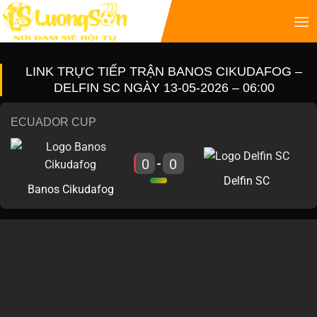
LINK TRỰC TIẾP TRẬN BANOS CIKUDAFOG –
DELFIN SC NGÀY 13-05-2026 – 06:00
ECUADOR CUP
0
0
-
Delfin SC
Banos Cikudafog