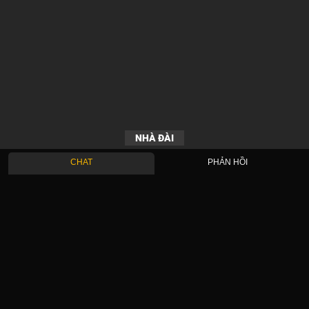
NHÀ ĐÀI
CHAT
PHẢN HỒI