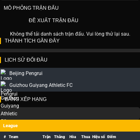
MÔ PHỎNG TRẬN ĐẤU
ĐỀ XUẤT TRẬN ĐẤU
Không thể tải danh sách trận đấu. Vui lòng thử lại sau.
THÀNH TÍCH GẦN ĐÂY
LỊCH SỬ ĐỐI ĐẦU
Beijing Pengrui
Guizhou Guiyang Athletic FC
BẢNG XẾP HẠNG
League
#
Team
Trận
Thắng
Hòa
Thua
Hiệu số
Điểm