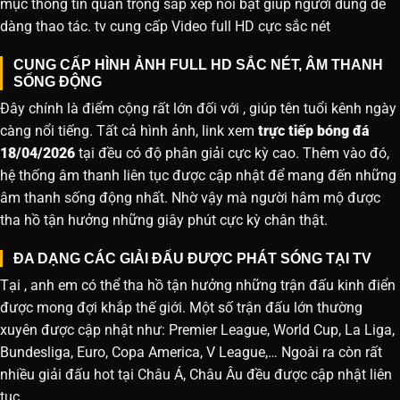
mục thông tin quan trọng sắp xếp nổi bật giúp người dùng dễ
dàng thao tác. tv cung cấp Video full HD cực sắc nét
CUNG CẤP HÌNH ẢNH FULL HD SẮC NÉT, ÂM THANH
SỐNG ĐỘNG
Đây chính là điểm cộng rất lớn đối với , giúp tên tuổi kênh ngày
càng nổi tiếng. Tất cả hình ảnh, link xem
trực tiếp bóng đá
18/04/2026
tại đều có độ phân giải cực kỳ cao. Thêm vào đó,
hệ thống âm thanh liên tục được cập nhật để mang đến những
âm thanh sống động nhất. Nhờ vậy mà người hâm mộ được
tha hồ tận hưởng những giây phút cực kỳ chân thật.
ĐA DẠNG CÁC GIẢI ĐẤU ĐƯỢC PHÁT SÓNG TẠI TV
Tại , anh em có thể tha hồ tận hưởng những trận đấu kinh điển
được mong đợi khắp thế giới. Một số trận đấu lớn thường
xuyên được cập nhật như: Premier League, World Cup, La Liga,
Bundesliga, Euro, Copa America, V League,… Ngoài ra còn rất
nhiều giải đấu hot tại Châu Á, Châu Âu đều được cập nhật liên
tục.