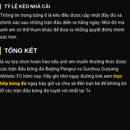
TỶ LỆ KÈO NHÀ CÁI
Thông tin trong bảng tỉ lệ kèo đều được cập nhật đầy đủ và
chính xác sau những trận đấu diễn ra hằng ngày. Nhờ đó mà
anh em có thể tham khảo để đưa ra những quyết đinhj chính
xác hơn.
TỔNG KẾT
là sự lựa chọn hoàn hảo nếu anh em muốn thưởng thức được
các trận đấu bóng đá Beijing Pengrui vs Guizhou Guiyang
Athletic FC hôm nay. Hãy ghi nhớ ngay đường link xem
trực
tiếp bóng đá
ngay bây giờ và chia sẻ đến bạn bè để không bỏ
lỡ các trận đấu bóng đá tuyệt vời nhất tại Tv.