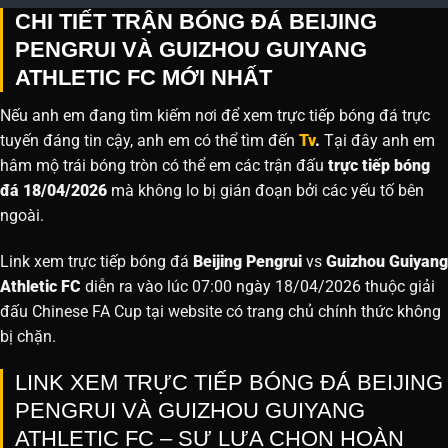
CHI TIẾT TRẬN BÓNG ĐÁ BEIJING
PENGRUI VÀ GUIZHOU GUIYANG
ATHLETIC FC MỚI NHẤT
Nếu anh em đang tìm kiếm nơi để xem trực tiếp bóng đá trực
tuyến đáng tin cậy, anh em có thể tìm đến
Tv
.
Tại đây anh em
hâm mộ trái bóng tròn có thể em các trận đấu
trực tiếp bóng
đá 18/04/2026
mà không lo bị gián đoạn bởi các yếu tố bên
ngoài.
Link xem trực tiếp bóng đá
Beijing Pengrui
vs
Guizhou Guiyang
Athletic FC
diễn ra vào lúc 07:00 ngày 18/04/2026 thuộc giải
đấu Chinese FA Cup tại website
có trang chủ chính thức không
bị chặn.
LINK XEM TRỰC TIẾP BÓNG ĐÁ BEIJING
PENGRUI VÀ GUIZHOU GUIYANG
ATHLETIC FC – SỰ LỰA CHỌN HOÀN