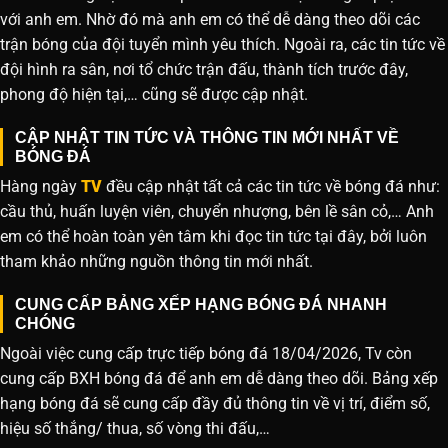
với anh em. Nhờ đó mà anh em có thể dễ dàng theo dõi các
trận bóng của đội tuyển mình yêu thích. Ngoài ra, các tin tức về
đội hình ra sân, nơi tổ chức trận đấu, thành tích trước đây,
phong độ hiện tại,… cũng sẽ được cập nhật.
CẬP NHẬT TIN TỨC VÀ THÔNG TIN MỚI NHẤT VỀ
BÓNG ĐÁ
Hàng ngày
TV
đều cập nhật tất cả các tin tức về bóng đá như:
cầu thủ, huấn luyện viên, chuyển nhượng, bên lề sân cỏ,… Anh
em có thể hoàn toàn yên tâm khi đọc tin tức tại đây, bởi luôn
tham khảo những nguồn thông tin mới nhất.
CUNG CẤP BẢNG XẾP HẠNG BÓNG ĐÁ NHANH
CHÓNG
Ngoài việc cung cấp trực tiếp bóng đá 18/04/2026, Tv còn
cung cấp BXH bóng đá để anh em dễ dàng theo dõi. Bảng xếp
hạng bóng đá sẽ cung cấp đầy đủ thông tin về vị trí, điểm số,
hiệu số thắng/ thua, số vòng thi đấu,…