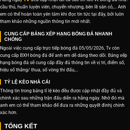
cầu thủ, huấn luyện viên, chuyển nhượng, bên lề sân cỏ,… Anh
em có thể hoàn toàn yên tâm khi đọc tin tức tại đây, bởi luôn
tham khảo những nguồn thông tin mới nhất.
CUNG CẤP BẢNG XẾP HẠNG BÓNG ĐÁ NHANH
CHÓNG
Ngoài việc cung cấp trực tiếp bóng đá 05/05/2026, Tv còn
cung cấp BXH bóng đá để anh em dễ dàng theo dõi. Bảng xếp
hạng bóng đá sẽ cung cấp đầy đủ thông tin về vị trí, điểm số,
hiệu số thắng/ thua, số vòng thi đấu,…
TỶ LỆ KÈO NHÀ CÁI
Thông tin trong bảng tỉ lệ kèo đều được cập nhật đầy đủ và
chính xác sau những trận đấu diễn ra hằng ngày. Nhờ đó mà
anh em có thể tham khảo để đưa ra những quyết đinhj chính
xác hơn.
TỔNG KẾT