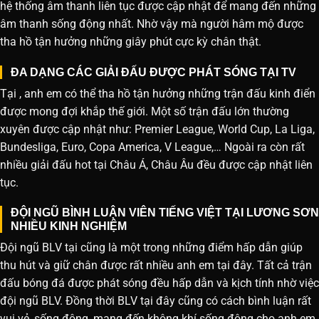
hệ thống âm thanh liên tục được cập nhật để mang đến những
âm thanh sống động nhất. Nhờ vậy mà người hâm mộ được
tha hồ tận hưởng những giây phút cực kỳ chân thật.
ĐA DẠNG CÁC GIẢI ĐẤU ĐƯỢC PHÁT SÓNG TẠI TV
Tại , anh em có thể tha hồ tận hưởng những trận đấu kinh điển
được mong đợi khắp thế giới. Một số trận đấu lớn thường
xuyên được cập nhật như: Premier League, World Cup, La Liga,
Bundesliga, Euro, Copa America, V League,… Ngoài ra còn rất
nhiều giải đấu hot tại Châu Á, Châu Âu đều được cập nhật liên
tục.
ĐỘI NGŨ BÌNH LUẬN VIÊN TIẾNG VIỆT TẠI LƯƠNG SƠN
NHIỀU KINH NGHIỆM
Đội ngũ BLV tại cũng là một trong những điểm hấp dẫn giúp
thu hút và giữ chân được rất nhiều anh em tại đây. Tất cả trận
đấu bóng đá được phát sóng đều hấp dẫn và kịch tính nhờ việc
đội ngũ BLV. Đồng thời BLV tại đây cũng có cách bình luận rất
vui vẻ, sống động, mang đến không khí sống động cho anh em.