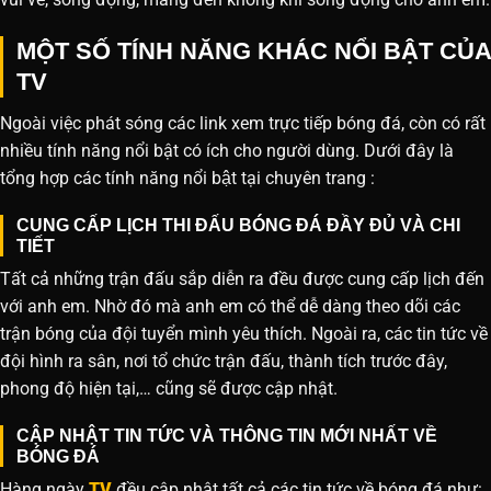
MỘT SỐ TÍNH NĂNG KHÁC NỔI BẬT CỦA
TV
Ngoài việc phát sóng các link xem trực tiếp bóng đá, còn có rất
nhiều tính năng nổi bật có ích cho người dùng. Dưới đây là
tổng hợp các tính năng nổi bật tại chuyên trang :
CUNG CẤP LỊCH THI ĐẤU BÓNG ĐÁ ĐẦY ĐỦ VÀ CHI
TIẾT
Tất cả những trận đấu sắp diễn ra đều được cung cấp lịch đến
với anh em. Nhờ đó mà anh em có thể dễ dàng theo dõi các
trận bóng của đội tuyển mình yêu thích. Ngoài ra, các tin tức về
đội hình ra sân, nơi tổ chức trận đấu, thành tích trước đây,
phong độ hiện tại,… cũng sẽ được cập nhật.
CẬP NHẬT TIN TỨC VÀ THÔNG TIN MỚI NHẤT VỀ
BÓNG ĐÁ
Hàng ngày
TV
đều cập nhật tất cả các tin tức về bóng đá như: