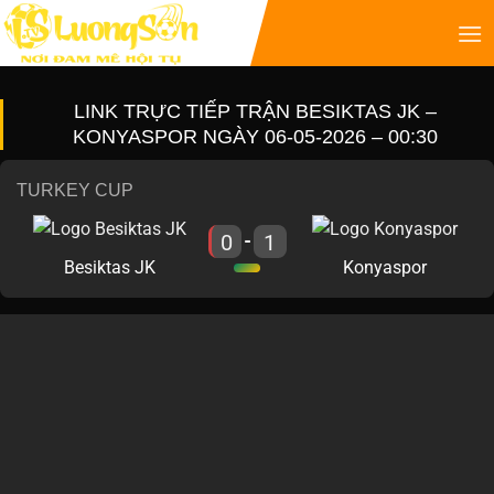
LINK TRỰC TIẾP TRẬN BESIKTAS JK –
KONYASPOR NGÀY 06-05-2026 – 00:30
TURKEY CUP
0
1
-
Besiktas JK
Konyaspor