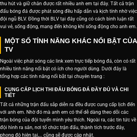
thu hút và giữ chân được rất nhiều anh em tại đây. Tất cả trận
đấu bóng đá được phát sóng đều hấp dẫn và kịch tính nhờ việc
đội ngũ BLV. Đồng thời BLV tại đây cũng có cách bình luận rất
vui vẻ, sống động, mang đến không khí sống động cho anh em.
MỘT SỐ TÍNH NĂNG KHÁC NỔI BẬT CỦA
TV
Ngoài việc phát sóng các link xem trực tiếp bóng đá, còn có rất
nhiều tính năng nổi bật có ích cho người dùng. Dưới đây là
tổng hợp các tính năng nổi bật tại chuyên trang :
CUNG CẤP LỊCH THI ĐẤU BÓNG ĐÁ ĐẦY ĐỦ VÀ CHI
TIẾT
Tất cả những trận đấu sắp diễn ra đều được cung cấp lịch đến
với anh em. Nhờ đó mà anh em có thể dễ dàng theo dõi các
trận bóng của đội tuyển mình yêu thích. Ngoài ra, các tin tức về
đội hình ra sân, nơi tổ chức trận đấu, thành tích trước đây,
phong độ hiện tại,… cũng sẽ được cập nhật.