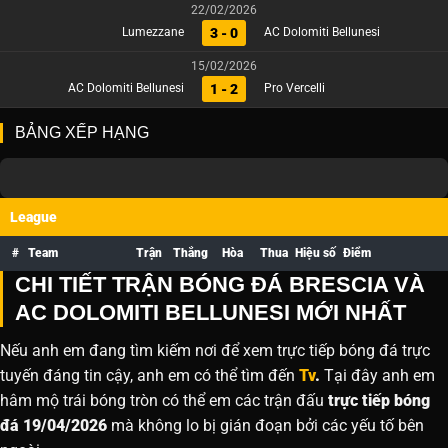
22/02/2026
3 - 0
Lumezzane
AC Dolomiti Bellunesi
15/02/2026
1 - 2
AC Dolomiti Bellunesi
Pro Vercelli
BẢNG XẾP HẠNG
League
#
Team
Trận
Thắng
Hòa
Thua
Hiệu số
Điểm
CHI TIẾT TRẬN BÓNG ĐÁ BRESCIA VÀ
AC DOLOMITI BELLUNESI MỚI NHẤT
Nếu anh em đang tìm kiếm nơi để xem trực tiếp bóng đá trực
tuyến đáng tin cậy, anh em có thể tìm đến
Tv
.
Tại đây anh em
hâm mộ trái bóng tròn có thể em các trận đấu
trực tiếp bóng
đá 19/04/2026
mà không lo bị gián đoạn bởi các yếu tố bên