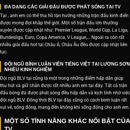
ĐA DẠNG CÁC GIẢI ĐẤU ĐƯỢC PHÁT SÓNG TẠI TV
Tại , anh em có thể tha hồ tận hưởng những trận đấu kinh điển
được mong đợi khắp thế giới. Một số trận đấu lớn thường
xuyên được cập nhật như: Premier League, World Cup, La Liga,
Bundesliga, Euro, Copa America, V League,… Ngoài ra còn rất
nhiều giải đấu hot tại Châu Á, Châu Âu đều được cập nhật liên
tục.
ĐỘI NGŨ BÌNH LUẬN VIÊN TIẾNG VIỆT TẠI LƯƠNG SƠN
NHIỀU KINH NGHIỆM
Đội ngũ BLV tại cũng là một trong những điểm hấp dẫn giúp
thu hút và giữ chân được rất nhiều anh em tại đây. Tất cả trận
đấu bóng đá được phát sóng đều hấp dẫn và kịch tính nhờ việc
đội ngũ BLV. Đồng thời BLV tại đây cũng có cách bình luận rất
vui vẻ, sống động, mang đến không khí sống động cho anh em.
MỘT SỐ TÍNH NĂNG KHÁC NỔI BẬT CỦA
TV