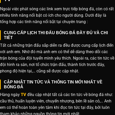
Ngoài việc phát sóng các link xem trực tiếp bóng đá, còn có rất
nhiều tính năng nổi bật có ích cho người dùng. Dưới đây là
tổng hợp các tính năng nổi bật tại chuyên trang :
CUNG CẤP LỊCH THI ĐẤU BÓNG ĐÁ ĐẦY ĐỦ VÀ CHI
TIẾT
Tất cả những trận đấu sắp diễn ra đều được cung cấp lịch đến
với anh em. Nhờ đó mà anh em có thể dễ dàng theo dõi các
trận bóng của đội tuyển mình yêu thích. Ngoài ra, các tin tức về
đội hình ra sân, nơi tổ chức trận đấu, thành tích trước đây,
phong độ hiện tại,… cũng sẽ được cập nhật.
CẬP NHẬT TIN TỨC VÀ THÔNG TIN MỚI NHẤT VỀ
BÓNG ĐÁ
Hàng ngày
TV
đều cập nhật tất cả các tin tức về bóng đá như:
cầu thủ, huấn luyện viên, chuyển nhượng, bên lề sân cỏ,… Anh
em có thể hoàn toàn yên tâm khi đọc tin tức tại đây, bởi luôn
tham khảo những nguồn thông tin mới nhất.