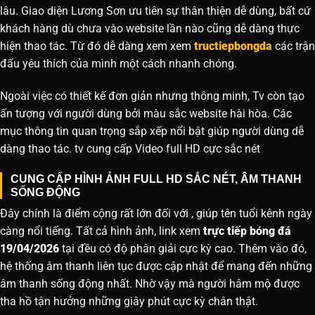
lâu. Giao diện Lương Sơn ưu tiên sự thân thiện dễ dùng, bất cứ
khách hàng dù chưa vào website lần nào cũng dễ dàng thực
hiện thao tác. Từ đó dễ dàng xem xem
tructiepbongda
các trận
đấu yêu thích của mình một cách nhanh chóng.
Ngoài việc có thiết kế đơn giản nhưng thông minh, Tv còn tạo
ấn tượng với người dùng bởi màu sắc website hài hòa. Các
mục thông tin quan trọng sắp xếp nổi bật giúp người dùng dễ
dàng thao tác. tv cung cấp Video full HD cực sắc nét
CUNG CẤP HÌNH ẢNH FULL HD SẮC NÉT, ÂM THANH
SỐNG ĐỘNG
Đây chính là điểm cộng rất lớn đối với , giúp tên tuổi kênh ngày
càng nổi tiếng. Tất cả hình ảnh, link xem
trực tiếp bóng đá
19/04/2026
tại đều có độ phân giải cực kỳ cao. Thêm vào đó,
hệ thống âm thanh liên tục được cập nhật để mang đến những
âm thanh sống động nhất. Nhờ vậy mà người hâm mộ được
tha hồ tận hưởng những giây phút cực kỳ chân thật.