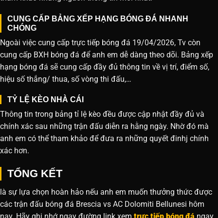
CUNG CẤP BẢNG XẾP HẠNG BÓNG ĐÁ NHANH
CHÓNG
Ngoài việc cung cấp trực tiếp bóng đá 19/04/2026, Tv còn
cung cấp BXH bóng đá để anh em dễ dàng theo dõi. Bảng xếp
hạng bóng đá sẽ cung cấp đầy đủ thông tin về vị trí, điểm số,
hiệu số thắng/ thua, số vòng thi đấu,…
TỶ LỆ KÈO NHÀ CÁI
Thông tin trong bảng tỉ lệ kèo đều được cập nhật đầy đủ và
chính xác sau những trận đấu diễn ra hằng ngày. Nhờ đó mà
anh em có thể tham khảo để đưa ra những quyết đinhj chính
xác hơn.
TỔNG KẾT
là sự lựa chọn hoàn hảo nếu anh em muốn thưởng thức được
các trận đấu bóng đá Brescia vs AC Dolomiti Bellunesi hôm
nay. Hãy ghi nhớ ngay đường link xem
trực tiếp bóng đá
ngay