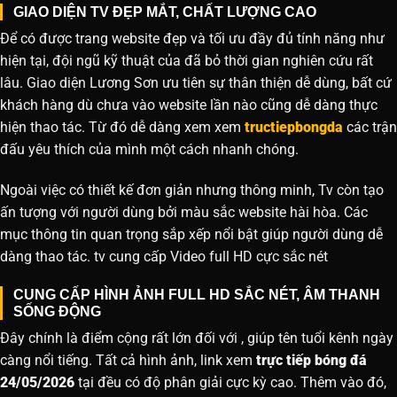
GIAO DIỆN TV ĐẸP MẮT, CHẤT LƯỢNG CAO
Để có được trang website đẹp và tối ưu đầy đủ tính năng như
hiện tại, đội ngũ kỹ thuật của đã bỏ thời gian nghiên cứu rất
lâu. Giao diện Lương Sơn ưu tiên sự thân thiện dễ dùng, bất cứ
khách hàng dù chưa vào website lần nào cũng dễ dàng thực
hiện thao tác. Từ đó dễ dàng xem xem
tructiepbongda
các trận
đấu yêu thích của mình một cách nhanh chóng.
Ngoài việc có thiết kế đơn giản nhưng thông minh, Tv còn tạo
ấn tượng với người dùng bởi màu sắc website hài hòa. Các
mục thông tin quan trọng sắp xếp nổi bật giúp người dùng dễ
dàng thao tác. tv cung cấp Video full HD cực sắc nét
CUNG CẤP HÌNH ẢNH FULL HD SẮC NÉT, ÂM THANH
SỐNG ĐỘNG
Đây chính là điểm cộng rất lớn đối với , giúp tên tuổi kênh ngày
càng nổi tiếng. Tất cả hình ảnh, link xem
trực tiếp bóng đá
24/05/2026
tại đều có độ phân giải cực kỳ cao. Thêm vào đó,