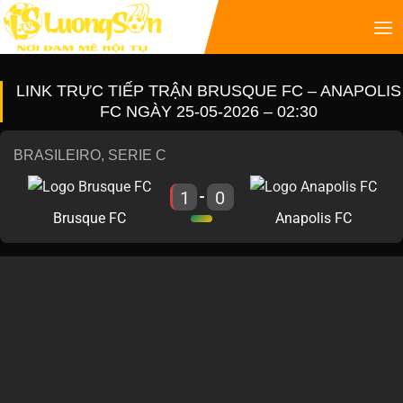
LINK TRỰC TIẾP TRẬN BRUSQUE FC – ANAPOLIS
FC NGÀY 25-05-2026 – 02:30
BRASILEIRO, SERIE C
1
0
-
Brusque FC
Anapolis FC