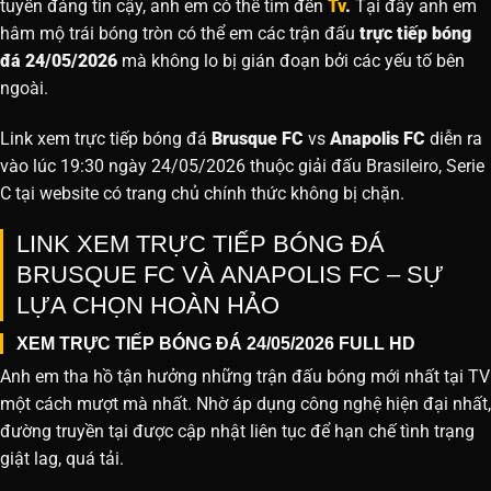
tuyến đáng tin cậy, anh em có thể tìm đến
Tv
.
Tại đây anh em
hâm mộ trái bóng tròn có thể em các trận đấu
trực tiếp bóng
đá 24/05/2026
mà không lo bị gián đoạn bởi các yếu tố bên
ngoài.
Link xem trực tiếp bóng đá
Brusque FC
vs
Anapolis FC
diễn ra
vào lúc 19:30 ngày 24/05/2026 thuộc giải đấu Brasileiro, Serie
C tại website
có trang chủ chính thức không bị chặn.
LINK XEM TRỰC TIẾP BÓNG ĐÁ
BRUSQUE FC VÀ ANAPOLIS FC – SỰ
LỰA CHỌN HOÀN HẢO
XEM TRỰC TIẾP BÓNG ĐÁ 24/05/2026 FULL HD
Anh em tha hồ tận hưởng những trận đấu bóng mới nhất tại TV
một cách mượt mà nhất. Nhờ áp dụng công nghệ hiện đại nhất,
đường truyền tại được cập nhật liên tục để hạn chế tình trạng
giật lag, quá tải.