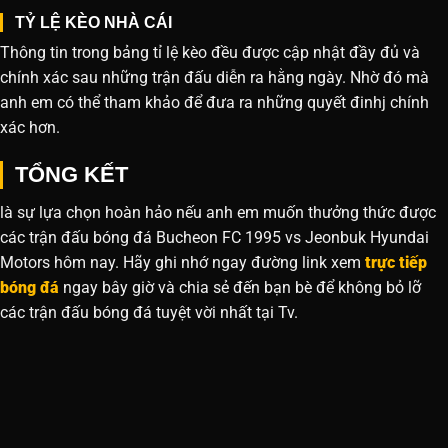
TỶ LỆ KÈO NHÀ CÁI
Thông tin trong bảng tỉ lệ kèo đều được cập nhật đầy đủ và
chính xác sau những trận đấu diễn ra hằng ngày. Nhờ đó mà
anh em có thể tham khảo để đưa ra những quyết đinhj chính
xác hơn.
TỔNG KẾT
là sự lựa chọn hoàn hảo nếu anh em muốn thưởng thức được
các trận đấu bóng đá Bucheon FC 1995 vs Jeonbuk Hyundai
Motors hôm nay. Hãy ghi nhớ ngay đường link xem
trực tiếp
bóng đá
ngay bây giờ và chia sẻ đến bạn bè để không bỏ lỡ
các trận đấu bóng đá tuyệt vời nhất tại Tv.