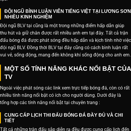
ĐỘI NGŨ BÌNH LUẬN VIÊN TIẾNG VIỆT TẠI LƯƠNG SƠN
NHIỀU KINH NGHIỆM
Đội ngũ BLV tại cũng là một trong những điểm hấp dẫn giúp
thu hút và giữ chân được rất nhiều anh em tại đây. Tất cả trận
đấu bóng đá được phát sóng đều hấp dẫn và kịch tính nhờ việc
đội ngũ BLV. Đồng thời BLV tại đây cũng có cách bình luận rất
vui vẻ, sống động, mang đến không khí sống động cho anh em.
MỘT SỐ TÍNH NĂNG KHÁC NỔI BẬT CỦA
TV
Ngoài việc phát sóng các link xem trực tiếp bóng đá, còn có rất
nhiều tính năng nổi bật có ích cho người dùng. Dưới đây là
tổng hợp các tính năng nổi bật tại chuyên trang :
CUNG CẤP LỊCH THI ĐẤU BÓNG ĐÁ ĐẦY ĐỦ VÀ CHI
TIẾT
Tất cả những trận đấu sắp diễn ra đều được cung cấp lịch đến