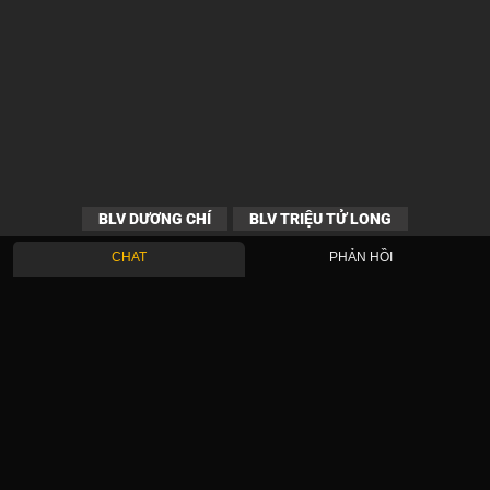
BLV DƯƠNG CHÍ
BLV TRIỆU TỬ LONG
CHAT
PHẢN HỒI