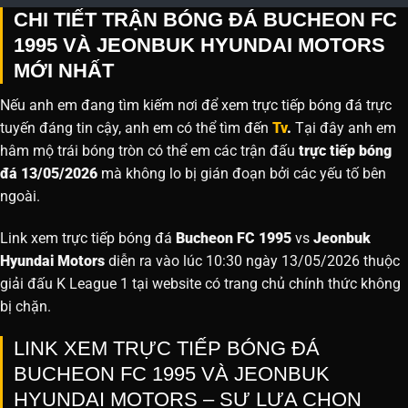
CHI TIẾT TRẬN BÓNG ĐÁ BUCHEON FC
1995 VÀ JEONBUK HYUNDAI MOTORS
MỚI NHẤT
Nếu anh em đang tìm kiếm nơi để xem trực tiếp bóng đá trực
tuyến đáng tin cậy, anh em có thể tìm đến
Tv
.
Tại đây anh em
hâm mộ trái bóng tròn có thể em các trận đấu
trực tiếp bóng
đá 13/05/2026
mà không lo bị gián đoạn bởi các yếu tố bên
ngoài.
Link xem trực tiếp bóng đá
Bucheon FC 1995
vs
Jeonbuk
Hyundai Motors
diễn ra vào lúc 10:30 ngày 13/05/2026 thuộc
giải đấu K League 1 tại website
có trang chủ chính thức không
bị chặn.
LINK XEM TRỰC TIẾP BÓNG ĐÁ
BUCHEON FC 1995 VÀ JEONBUK
HYUNDAI MOTORS – SỰ LỰA CHỌN