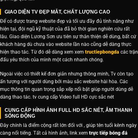
GIAO DIỆN TV ĐẸP MẮT, CHẤT LƯỢNG CAO
Để có được trang website đẹp và tối ưu đầy đủ tính năng như
hiện tại, đội ngũ kỹ thuật của đã bỏ thời gian nghiên cứu rất
lâu. Giao diện Lương Sơn ưu tiên sự thân thiện dễ dùng, bất cứ
khách hàng dù chưa vào website lần nào cũng dễ dàng thực
hiện thao tác. Từ đó dễ dàng xem xem
tructiepbongda
các trận
đấu yêu thích của mình một cách nhanh chóng.
Ngoài việc có thiết kế đơn giản nhưng thông minh, Tv còn tạo
ấn tượng với người dùng bởi màu sắc website hài hòa. Các
mục thông tin quan trọng sắp xếp nổi bật giúp người dùng dễ
dàng thao tác. tv cung cấp Video full HD cực sắc nét
CUNG CẤP HÌNH ẢNH FULL HD SẮC NÉT, ÂM THANH
SỐNG ĐỘNG
Đây chính là điểm cộng rất lớn đối với , giúp tên tuổi kênh ngày
càng nổi tiếng. Tất cả hình ảnh, link xem
trực tiếp bóng đá