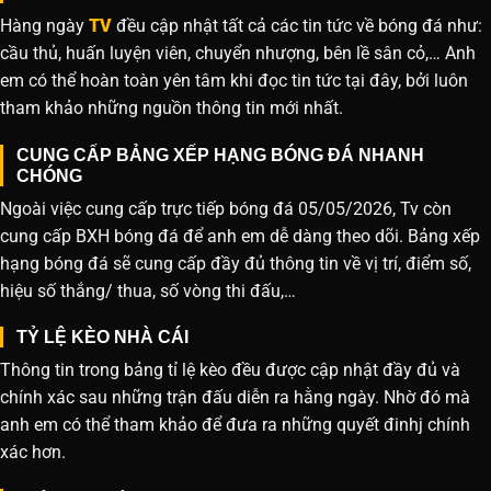
Hàng ngày
TV
đều cập nhật tất cả các tin tức về bóng đá như:
cầu thủ, huấn luyện viên, chuyển nhượng, bên lề sân cỏ,… Anh
em có thể hoàn toàn yên tâm khi đọc tin tức tại đây, bởi luôn
tham khảo những nguồn thông tin mới nhất.
CUNG CẤP BẢNG XẾP HẠNG BÓNG ĐÁ NHANH
CHÓNG
Ngoài việc cung cấp trực tiếp bóng đá 05/05/2026, Tv còn
cung cấp BXH bóng đá để anh em dễ dàng theo dõi. Bảng xếp
hạng bóng đá sẽ cung cấp đầy đủ thông tin về vị trí, điểm số,
hiệu số thắng/ thua, số vòng thi đấu,…
TỶ LỆ KÈO NHÀ CÁI
Thông tin trong bảng tỉ lệ kèo đều được cập nhật đầy đủ và
chính xác sau những trận đấu diễn ra hằng ngày. Nhờ đó mà
anh em có thể tham khảo để đưa ra những quyết đinhj chính
xác hơn.