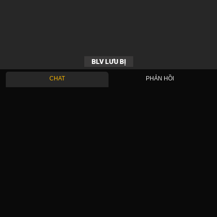
BLV LƯU BỊ
CHAT
PHẢN HỒI