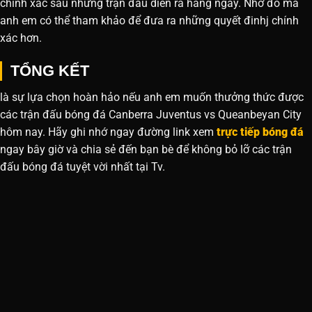
chính xác sau những trận đấu diễn ra hằng ngày. Nhờ đó mà
anh em có thể tham khảo để đưa ra những quyết đinhj chính
xác hơn.
TỔNG KẾT
là sự lựa chọn hoàn hảo nếu anh em muốn thưởng thức được
các trận đấu bóng đá Canberra Juventus vs Queanbeyan City
hôm nay. Hãy ghi nhớ ngay đường link xem
trực tiếp bóng đá
ngay bây giờ và chia sẻ đến bạn bè để không bỏ lỡ các trận
đấu bóng đá tuyệt vời nhất tại Tv.