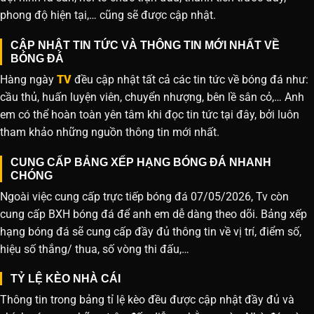
phong độ hiện tại,… cũng sẽ được cập nhật.
CẬP NHẬT TIN TỨC VÀ THÔNG TIN MỚI NHẤT VỀ
BÓNG ĐÁ
Hàng ngày
TV
đều cập nhật tất cả các tin tức về bóng đá như:
cầu thủ, huấn luyện viên, chuyển nhượng, bên lề sân cỏ,… Anh
em có thể hoàn toàn yên tâm khi đọc tin tức tại đây, bởi luôn
tham khảo những nguồn thông tin mới nhất.
CUNG CẤP BẢNG XẾP HẠNG BÓNG ĐÁ NHANH
CHÓNG
Ngoài việc cung cấp trực tiếp bóng đá 07/05/2026, Tv còn
cung cấp BXH bóng đá để anh em dễ dàng theo dõi. Bảng xếp
hạng bóng đá sẽ cung cấp đầy đủ thông tin về vị trí, điểm số,
hiệu số thắng/ thua, số vòng thi đấu,…
TỶ LỆ KÈO NHÀ CÁI
Thông tin trong bảng tỉ lệ kèo đều được cập nhật đầy đủ và