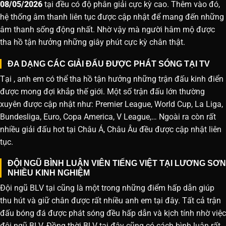
08/05/2026
tại đều có độ phân giải cực kỳ cao. Thêm vào đó,
hệ thống âm thanh liên tục được cập nhật để mang đến những
âm thanh sống động nhất. Nhờ vậy mà người hâm mộ được
tha hồ tận hưởng những giây phút cực kỳ chân thật.
ĐA DẠNG CÁC GIẢI ĐẤU ĐƯỢC PHÁT SÓNG TẠI TV
Tại , anh em có thể tha hồ tận hưởng những trận đấu kinh điển
được mong đợi khắp thế giới. Một số trận đấu lớn thường
xuyên được cập nhật như: Premier League, World Cup, La Liga,
Bundesliga, Euro, Copa America, V League,… Ngoài ra còn rất
nhiều giải đấu hot tại Châu Á, Châu Âu đều được cập nhật liên
tục.
ĐỘI NGŨ BÌNH LUẬN VIÊN TIẾNG VIỆT TẠI LƯƠNG SƠN
NHIỀU KINH NGHIỆM
Đội ngũ BLV tại cũng là một trong những điểm hấp dẫn giúp
thu hút và giữ chân được rất nhiều anh em tại đây. Tất cả trận
đấu bóng đá được phát sóng đều hấp dẫn và kịch tính nhờ việc
đội ngũ BLV. Đồng thời BLV tại đây cũng có cách bình luận rất