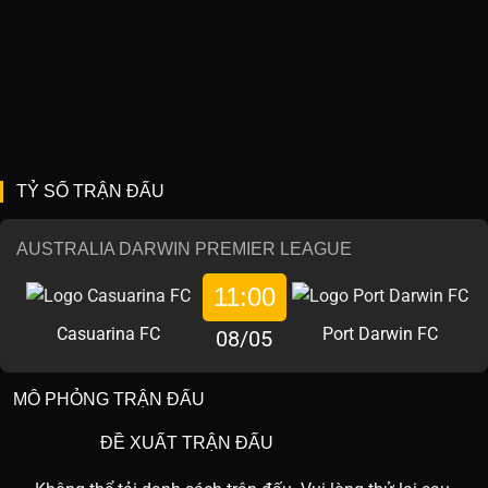
TỶ SỐ TRẬN ĐẤU
AUSTRALIA DARWIN PREMIER LEAGUE
11:00
Casuarina FC
Port Darwin FC
08/05
MÔ PHỎNG TRẬN ĐẤU
ĐỀ XUẤT TRẬN ĐẤU