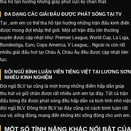
tha hồ tận hưởng những giây phút cực kỳ chân thật.
ĐA DẠNG CÁC GIẢI ĐẤU ĐƯỢC PHÁT SÓNG TẠI TV
Tại , anh em có thể tha hồ tận hưởng những trận đấu kinh điển
được mong đợi khắp thế giới. Một số trận đấu lớn thường
xuyên được cập nhật như: Premier League, World Cup, La Liga,
Bundesliga, Euro, Copa America, V League,… Ngoài ra còn rất
nhiều giải đấu hot tại Châu Á, Châu Âu đều được cập nhật liên
tục.
ĐỘI NGŨ BÌNH LUẬN VIÊN TIẾNG VIỆT TẠI LƯƠNG SƠN
NHIỀU KINH NGHIỆM
Đội ngũ BLV tại cũng là một trong những điểm hấp dẫn giúp
thu hút và giữ chân được rất nhiều anh em tại đây. Tất cả trận
đấu bóng đá được phát sóng đều hấp dẫn và kịch tính nhờ việc
đội ngũ BLV. Đồng thời BLV tại đây cũng có cách bình luận rất
vui vẻ, sống động, mang đến không khí sống động cho anh em.
MỘT SỐ TÍNH NĂNG KHÁC NỔI BẬT CỦA