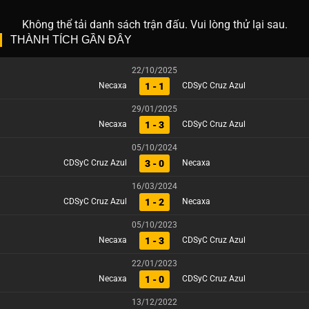
Không thể tải danh sách trận đấu. Vui lòng thử lại sau.
THÀNH TÍCH GẦN ĐÂY
22/10/2025
1 - 1
Necaxa
CDSyC Cruz Azul
29/01/2025
1 - 3
Necaxa
CDSyC Cruz Azul
05/10/2024
3 - 0
CDSyC Cruz Azul
Necaxa
16/03/2024
1 - 2
CDSyC Cruz Azul
Necaxa
05/10/2023
1 - 3
Necaxa
CDSyC Cruz Azul
22/01/2023
1 - 0
Necaxa
CDSyC Cruz Azul
13/12/2022