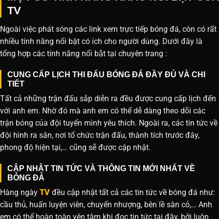
TV
Ngoài việc phát sóng các link xem trực tiếp bóng đá, còn có rất
nhiều tính năng nổi bật có ích cho người dùng. Dưới đây là
tổng hợp các tính năng nổi bật tại chuyên trang :
CUNG CẤP LỊCH THI ĐẤU BÓNG ĐÁ ĐẦY ĐỦ VÀ CHI
TIẾT
Tất cả những trận đấu sắp diễn ra đều được cung cấp lịch đến
với anh em. Nhờ đó mà anh em có thể dễ dàng theo dõi các
trận bóng của đội tuyển mình yêu thích. Ngoài ra, các tin tức về
đội hình ra sân, nơi tổ chức trận đấu, thành tích trước đây,
phong độ hiện tại,… cũng sẽ được cập nhật.
CẬP NHẬT TIN TỨC VÀ THÔNG TIN MỚI NHẤT VỀ
BÓNG ĐÁ
Hàng ngày
TV
đều cập nhật tất cả các tin tức về bóng đá như:
cầu thủ, huấn luyện viên, chuyển nhượng, bên lề sân cỏ,… Anh
em có thể hoàn toàn yên tâm khi đọc tin tức tại đây, bởi luôn