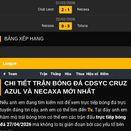
01/03/2026
2 - 1
Club Leon
Necaxa
22/02/2026
0 - 3
Necaxa
Toluca
BẢNG XẾP HẠNG
League
#
Team
Trận
Thắng
Hòa
Thua
Hiệu số
Điểm
CHI TIẾT TRẬN BÓNG ĐÁ CDSYC CRUZ
AZUL VÀ NECAXA MỚI NHẤT
Nếu anh em đang tìm kiếm nơi để xem trực tiếp bóng đá trực
tuyến đáng tin cậy, anh em có thể tìm đến
Tv
.
Tại đây anh em
hâm mộ trái bóng tròn có thể em các trận đấu
trực tiếp bóng
đá 27/04/2026
mà không lo bị gián đoạn bởi các yếu tố bên