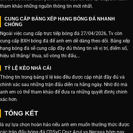
tham khảo những nguồn thông tin mới nhất.
CUNG CẤP BẢNG XẾP HẠNG BÓNG ĐÁ NHANH
CHÓNG
Ngoài việc cung cấp trực tiếp bóng đá 27/04/2026, Tv còn
cung cấp BXH bóng đá để anh em dễ dàng theo dõi. Bảng xếp
hạng bóng đá sẽ cung cấp đầy đủ thông tin về vị trí, điểm số,
hiệu số thắng/ thua, số vòng thi đấu,…
TỶ LỆ KÈO NHÀ CÁI
Thông tin trong bảng tỉ lệ kèo đều được cập nhật đầy đủ và
chính xác sau những trận đấu diễn ra hằng ngày. Nhờ đó mà
anh em có thể tham khảo để đưa ra những quyết đinhj chính
xác hơn.
TỔNG KẾT
là sự lựa chọn hoàn hảo nếu anh em muốn thưởng thức được
các trận đấu bóng đá CDSyC Cruz Azul vs Necaxa hôm nay.