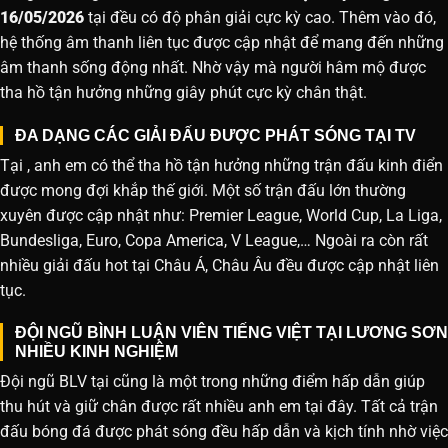
16/05/2026
tại đều có độ phân giải cực kỳ cao. Thêm vào đó,
hệ thống âm thanh liên tục được cập nhật để mang đến những
âm thanh sống động nhất. Nhờ vậy mà người hâm mộ được
tha hồ tận hưởng những giây phút cực kỳ chân thật.
ĐA DẠNG CÁC GIẢI ĐẤU ĐƯỢC PHÁT SÓNG TẠI TV
Tại , anh em có thể tha hồ tận hưởng những trận đấu kinh điển
được mong đợi khắp thế giới. Một số trận đấu lớn thường
xuyên được cập nhật như: Premier League, World Cup, La Liga,
Bundesliga, Euro, Copa America, V League,… Ngoài ra còn rất
nhiều giải đấu hot tại Châu Á, Châu Âu đều được cập nhật liên
tục.
ĐỘI NGŨ BÌNH LUẬN VIÊN TIẾNG VIỆT TẠI LƯƠNG SƠN
NHIỀU KINH NGHIỆM
Đội ngũ BLV tại cũng là một trong những điểm hấp dẫn giúp
thu hút và giữ chân được rất nhiều anh em tại đây. Tất cả trận
đấu bóng đá được phát sóng đều hấp dẫn và kịch tính nhờ việc