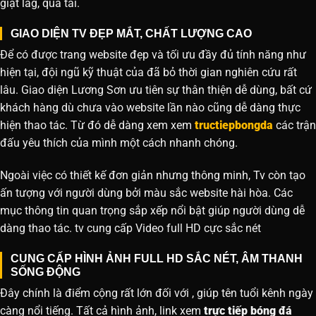
giật lag, quá tải.
GIAO DIỆN TV ĐẸP MẮT, CHẤT LƯỢNG CAO
Để có được trang website đẹp và tối ưu đầy đủ tính năng như
hiện tại, đội ngũ kỹ thuật của đã bỏ thời gian nghiên cứu rất
lâu. Giao diện Lương Sơn ưu tiên sự thân thiện dễ dùng, bất cứ
khách hàng dù chưa vào website lần nào cũng dễ dàng thực
hiện thao tác. Từ đó dễ dàng xem xem
tructiepbongda
các trận
đấu yêu thích của mình một cách nhanh chóng.
Ngoài việc có thiết kế đơn giản nhưng thông minh, Tv còn tạo
ấn tượng với người dùng bởi màu sắc website hài hòa. Các
mục thông tin quan trọng sắp xếp nổi bật giúp người dùng dễ
dàng thao tác. tv cung cấp Video full HD cực sắc nét
CUNG CẤP HÌNH ẢNH FULL HD SẮC NÉT, ÂM THANH
SỐNG ĐỘNG
Đây chính là điểm cộng rất lớn đối với , giúp tên tuổi kênh ngày
càng nổi tiếng. Tất cả hình ảnh, link xem
trực tiếp bóng đá