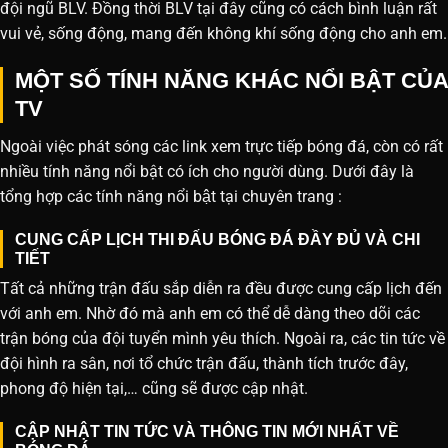
đội ngũ BLV. Đồng thời BLV tại đây cũng có cách bình luận rất
vui vẻ, sống động, mang đến không khí sống động cho anh em.
MỘT SỐ TÍNH NĂNG KHÁC NỔI BẬT CỦA
TV
Ngoài việc phát sóng các link xem trực tiếp bóng đá, còn có rất
nhiều tính năng nổi bật có ích cho người dùng. Dưới đây là
tổng hợp các tính năng nổi bật tại chuyên trang :
CUNG CẤP LỊCH THI ĐẤU BÓNG ĐÁ ĐẦY ĐỦ VÀ CHI
TIẾT
Tất cả những trận đấu sắp diễn ra đều được cung cấp lịch đến
với anh em. Nhờ đó mà anh em có thể dễ dàng theo dõi các
trận bóng của đội tuyển mình yêu thích. Ngoài ra, các tin tức về
đội hình ra sân, nơi tổ chức trận đấu, thành tích trước đây,
phong độ hiện tại,… cũng sẽ được cập nhật.
CẬP NHẬT TIN TỨC VÀ THÔNG TIN MỚI NHẤT VỀ