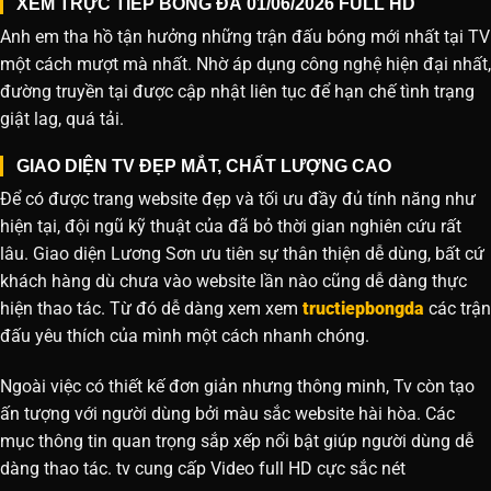
XEM TRỰC TIẾP BÓNG ĐÁ 01/06/2026 FULL HD
Anh em tha hồ tận hưởng những trận đấu bóng mới nhất tại TV
một cách mượt mà nhất. Nhờ áp dụng công nghệ hiện đại nhất,
đường truyền tại được cập nhật liên tục để hạn chế tình trạng
giật lag, quá tải.
GIAO DIỆN TV ĐẸP MẮT, CHẤT LƯỢNG CAO
Để có được trang website đẹp và tối ưu đầy đủ tính năng như
hiện tại, đội ngũ kỹ thuật của đã bỏ thời gian nghiên cứu rất
lâu. Giao diện Lương Sơn ưu tiên sự thân thiện dễ dùng, bất cứ
khách hàng dù chưa vào website lần nào cũng dễ dàng thực
hiện thao tác. Từ đó dễ dàng xem xem
tructiepbongda
các trận
đấu yêu thích của mình một cách nhanh chóng.
Ngoài việc có thiết kế đơn giản nhưng thông minh, Tv còn tạo
ấn tượng với người dùng bởi màu sắc website hài hòa. Các
mục thông tin quan trọng sắp xếp nổi bật giúp người dùng dễ
dàng thao tác. tv cung cấp Video full HD cực sắc nét