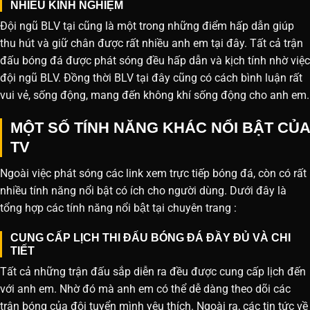
NHIỀU KINH NGHIỆM
Đội ngũ BLV tại cũng là một trong những điểm hấp dẫn giúp
thu hút và giữ chân được rất nhiều anh em tại đây. Tất cả trận
đấu bóng đá được phát sóng đều hấp dẫn và kịch tính nhờ việc
đội ngũ BLV. Đồng thời BLV tại đây cũng có cách bình luận rất
vui vẻ, sống động, mang đến không khí sống động cho anh em.
MỘT SỐ TÍNH NĂNG KHÁC NỔI BẬT CỦA
TV
Ngoài việc phát sóng các link xem trực tiếp bóng đá, còn có rất
nhiều tính năng nổi bật có ích cho người dùng. Dưới đây là
tổng hợp các tính năng nổi bật tại chuyên trang :
CUNG CẤP LỊCH THI ĐẤU BÓNG ĐÁ ĐẦY ĐỦ VÀ CHI
TIẾT
Tất cả những trận đấu sắp diễn ra đều được cung cấp lịch đến
với anh em. Nhờ đó mà anh em có thể dễ dàng theo dõi các
trận bóng của đội tuyển mình yêu thích. Ngoài ra, các tin tức về