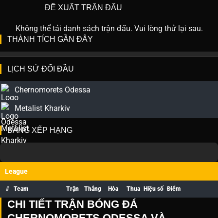
ĐỀ XUẤT TRẬN ĐẤU
Không thể tải danh sách trận đấu. Vui lòng thử lại sau.
THÀNH TÍCH GẦN ĐÂY
LỊCH SỬ ĐỐI ĐẦU
Chernomorets Odessa
Metalist Kharkiv
BẢNG XẾP HẠNG
League
#
Team
Trận
Thắng
Hòa
Thua
Hiệu số
Điểm
CHI TIẾT TRẬN BÓNG ĐÁ
CHERNOMORETS ODESSA VÀ