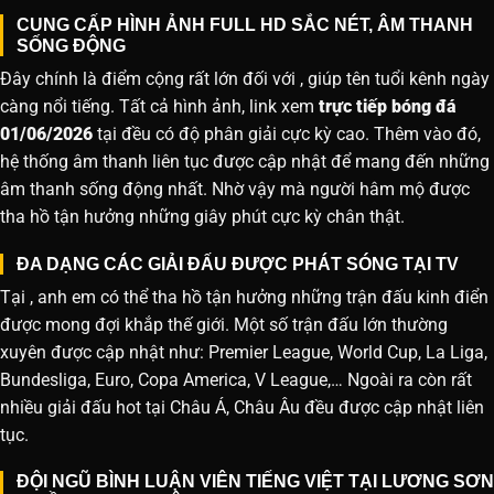
CUNG CẤP HÌNH ẢNH FULL HD SẮC NÉT, ÂM THANH
SỐNG ĐỘNG
Đây chính là điểm cộng rất lớn đối với , giúp tên tuổi kênh ngày
càng nổi tiếng. Tất cả hình ảnh, link xem
trực tiếp bóng đá
01/06/2026
tại đều có độ phân giải cực kỳ cao. Thêm vào đó,
hệ thống âm thanh liên tục được cập nhật để mang đến những
âm thanh sống động nhất. Nhờ vậy mà người hâm mộ được
tha hồ tận hưởng những giây phút cực kỳ chân thật.
ĐA DẠNG CÁC GIẢI ĐẤU ĐƯỢC PHÁT SÓNG TẠI TV
Tại , anh em có thể tha hồ tận hưởng những trận đấu kinh điển
được mong đợi khắp thế giới. Một số trận đấu lớn thường
xuyên được cập nhật như: Premier League, World Cup, La Liga,
Bundesliga, Euro, Copa America, V League,… Ngoài ra còn rất
nhiều giải đấu hot tại Châu Á, Châu Âu đều được cập nhật liên
tục.
ĐỘI NGŨ BÌNH LUẬN VIÊN TIẾNG VIỆT TẠI LƯƠNG SƠN