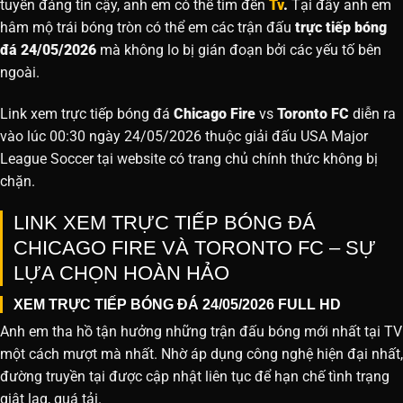
tuyến đáng tin cậy, anh em có thể tìm đến
Tv
.
Tại đây anh em
hâm mộ trái bóng tròn có thể em các trận đấu
trực tiếp bóng
đá 24/05/2026
mà không lo bị gián đoạn bởi các yếu tố bên
ngoài.
Link xem trực tiếp bóng đá
Chicago Fire
vs
Toronto FC
diễn ra
vào lúc 00:30 ngày 24/05/2026 thuộc giải đấu USA Major
League Soccer tại website
có trang chủ chính thức không bị
chặn.
LINK XEM TRỰC TIẾP BÓNG ĐÁ
CHICAGO FIRE VÀ TORONTO FC – SỰ
LỰA CHỌN HOÀN HẢO
XEM TRỰC TIẾP BÓNG ĐÁ 24/05/2026 FULL HD
Anh em tha hồ tận hưởng những trận đấu bóng mới nhất tại TV
một cách mượt mà nhất. Nhờ áp dụng công nghệ hiện đại nhất,
đường truyền tại được cập nhật liên tục để hạn chế tình trạng
giật lag, quá tải.