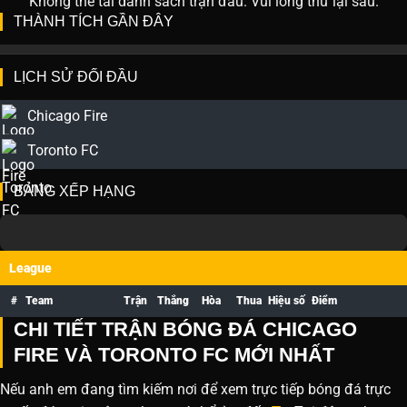
Không thể tải danh sách trận đấu. Vui lòng thử lại sau.
THÀNH TÍCH GẦN ĐÂY
LỊCH SỬ ĐỐI ĐẦU
Chicago Fire
Toronto FC
BẢNG XẾP HẠNG
League
#
Team
Trận
Thắng
Hòa
Thua
Hiệu số
Điểm
CHI TIẾT TRẬN BÓNG ĐÁ CHICAGO
FIRE VÀ TORONTO FC MỚI NHẤT
Nếu anh em đang tìm kiếm nơi để xem trực tiếp bóng đá trực