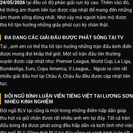
24/05/2026
tại đều có độ phân giải cực kỳ cao. Thêm vào đó,
hệ thống âm thanh liên tục được cập nhật để mang đến những
âm thanh sống động nhất. Nhờ vậy mà người hâm mộ được
tha hồ tận hưởng những giây phút cực kỳ chân thật.
ĐA DẠNG CÁC GIẢI ĐẤU ĐƯỢC PHÁT SÓNG TẠI TV
Tại , anh em có thể tha hồ tận hưởng những trận đấu kinh điển
được mong đợi khắp thế giới. Một số trận đấu lớn thường
xuyên được cập nhật như: Premier League, World Cup, La Liga,
Bundesliga, Euro, Copa America, V League,… Ngoài ra còn rất
nhiều giải đấu hot tại Châu Á, Châu Âu đều được cập nhật liên
tục.
ĐỘI NGŨ BÌNH LUẬN VIÊN TIẾNG VIỆT TẠI LƯƠNG SƠN
NHIỀU KINH NGHIỆM
Đội ngũ BLV tại cũng là một trong những điểm hấp dẫn giúp
thu hút và giữ chân được rất nhiều anh em tại đây. Tất cả trận
đấu bóng đá được phát sóng đều hấp dẫn và kịch tính nhờ việc
đội ngũ BLV. Đồng thời BLV tại đây cũng có cách bình luận rất