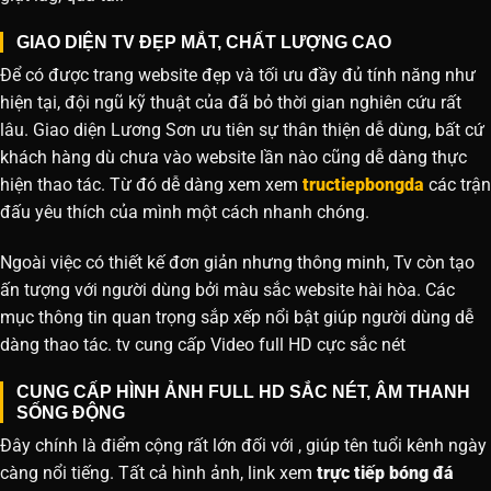
GIAO DIỆN TV ĐẸP MẮT, CHẤT LƯỢNG CAO
Để có được trang website đẹp và tối ưu đầy đủ tính năng như
hiện tại, đội ngũ kỹ thuật của đã bỏ thời gian nghiên cứu rất
lâu. Giao diện Lương Sơn ưu tiên sự thân thiện dễ dùng, bất cứ
khách hàng dù chưa vào website lần nào cũng dễ dàng thực
hiện thao tác. Từ đó dễ dàng xem xem
tructiepbongda
các trận
đấu yêu thích của mình một cách nhanh chóng.
Ngoài việc có thiết kế đơn giản nhưng thông minh, Tv còn tạo
ấn tượng với người dùng bởi màu sắc website hài hòa. Các
mục thông tin quan trọng sắp xếp nổi bật giúp người dùng dễ
dàng thao tác. tv cung cấp Video full HD cực sắc nét
CUNG CẤP HÌNH ẢNH FULL HD SẮC NÉT, ÂM THANH
SỐNG ĐỘNG
Đây chính là điểm cộng rất lớn đối với , giúp tên tuổi kênh ngày
càng nổi tiếng. Tất cả hình ảnh, link xem
trực tiếp bóng đá