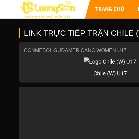
TRANG CHỦ
LINK TRỰC TIẾP TRẬN CHILE (
CONMEBOL-SUDAMERICANO WOMEN U17
Chile (W) U17