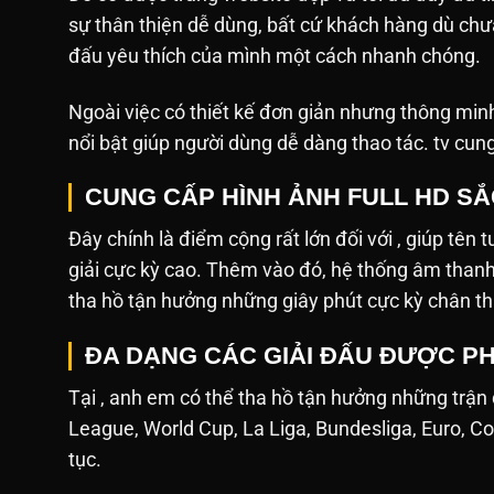
sự thân thiện dễ dùng, bất cứ khách hàng dù ch
đấu yêu thích của mình một cách nhanh chóng.
Ngoài việc có thiết kế đơn giản nhưng thông min
nổi bật giúp người dùng dễ dàng thao tác. tv cun
CUNG CẤP HÌNH ẢNH FULL HD S
Đây chính là điểm cộng rất lớn đối với , giúp tên 
giải cực kỳ cao. Thêm vào đó, hệ thống âm tha
tha hồ tận hưởng những giây phút cực kỳ chân th
ĐA DẠNG CÁC GIẢI ĐẤU ĐƯỢC PH
Tại , anh em có thể tha hồ tận hưởng những trận
League, World Cup, La Liga, Bundesliga, Euro, Co
tục.