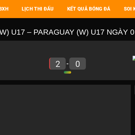
BXH
LỊCH THI ĐẤU
KẾT QUẢ BÓNG ĐÁ
SOI 
W) U17 – PARAGUAY (W) U17 NGÀY 01
2
0
-