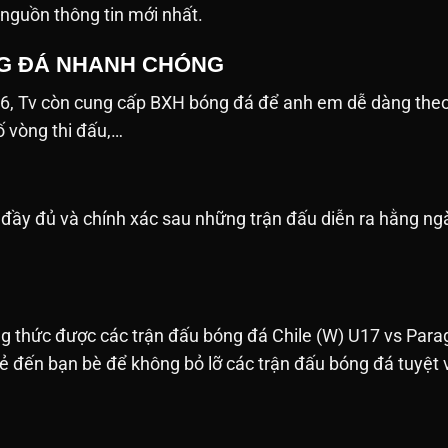
 nguồn thông tin mới nhất.
G ĐÁ NHANH CHÓNG
26, Tv còn cung cấp BXH bóng đá để anh em dễ dàng the
số vòng thi đấu,…
ật đầy đủ và chính xác sau những trận đấu diễn ra hằng 
g thức được các trận đấu bóng đá Chile (W) U17 vs Par
ẻ đến bạn bè để không bỏ lỡ các trận đấu bóng đá tuyệt vờ