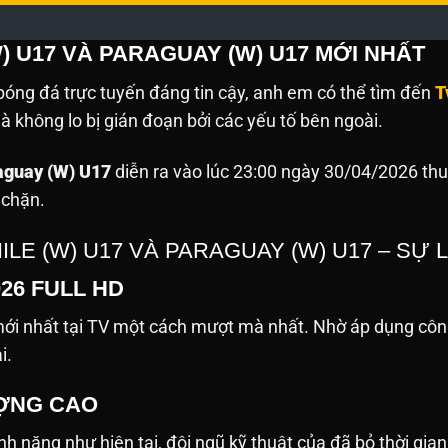
W) U17 VÀ PARAGUAY (W) U17 MỚI NHẤT
óng đá trực tuyến đáng tin cậy, anh em có thể tìm đến
T
 không lo bị gián đoạn bởi các yếu tố bên ngoài.
aguay (W) U17
diễn ra vào lúc 23:00 ngày 30/04/2026 
 chặn.
ILE (W) U17 VÀ PARAGUAY (W) U17 – S
026 FULL HD
i nhất tại TV một cách mượt mà nhất. Nhờ áp dụng công
ải.
ƯỢNG CAO
h năng như hiện tại, đội ngũ kỹ thuật của đã bỏ thời gian