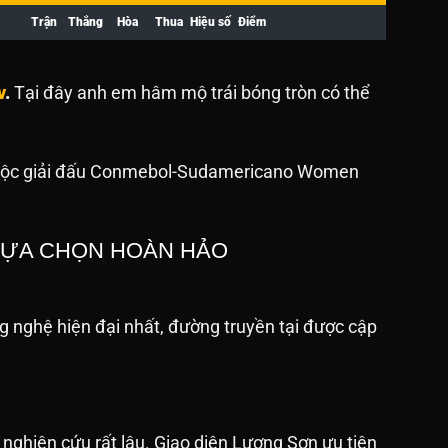
Trận
Thắng
Hòa
Thua
Hiệu số
Điểm
v
.
Tại đây anh em hâm mộ trái bóng tròn có thể
thuộc giải đấu Conmebol-Sudamericano Women
Ự LỰA CHỌN HOÀN HẢO
 nghệ hiện đại nhất, đường truyền tại được cập
 nghiên cứu rất lâu. Giao diện Lương Sơn ưu tiên