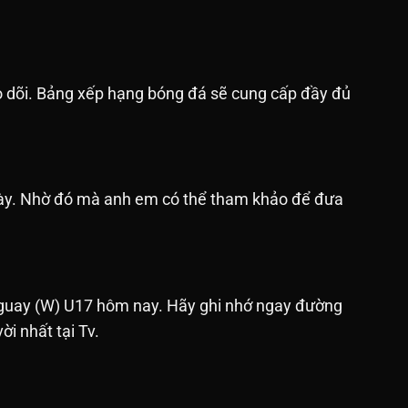
o dõi. Bảng xếp hạng bóng đá sẽ cung cấp đầy đủ
ngày. Nhờ đó mà anh em có thể tham khảo để đưa
aguay (W) U17 hôm nay. Hãy ghi nhớ ngay đường
i nhất tại Tv.