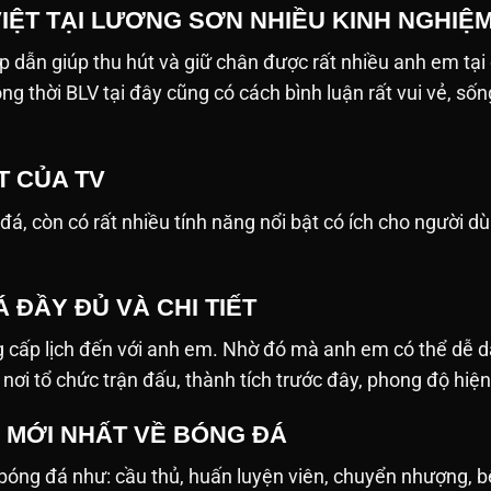
VIỆT TẠI LƯƠNG SƠN NHIỀU KINH NGHIỆ
p dẫn giúp thu hút và giữ chân được rất nhiều anh em tại
ồng thời BLV tại đây cũng có cách bình luận rất vui vẻ, 
T CỦA TV
 còn có rất nhiều tính năng nổi bật có ích cho người dùng. D
 ĐẦY ĐỦ VÀ CHI TIẾT
 cấp lịch đến với anh em. Nhờ đó mà anh em có thể dễ d
n, nơi tổ chức trận đấu, thành tích trước đây, phong độ hiệ
N MỚI NHẤT VỀ BÓNG ĐÁ
ề bóng đá như: cầu thủ, huấn luyện viên, chuyển nhượng, 