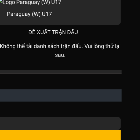
Paraguay (W) U17
ĐỀ XUẤT TRẬN ĐẤU
Không thể tải danh sách trận đấu. Vui lòng thử lại
sau.