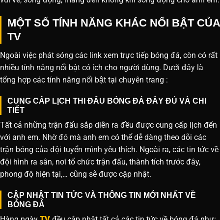
MỘT SỐ TÍNH NĂNG KHÁC NỔI BẬT CỦA
TV
Ngoài việc phát sóng các link xem trực tiếp bóng đá, còn có rất
nhiều tính năng nổi bật có ích cho người dùng. Dưới đây là
tổng hợp các tính năng nổi bật tại chuyên trang :
CUNG CẤP LỊCH THI ĐẤU BÓNG ĐÁ ĐẦY ĐỦ VÀ CHI
TIẾT
Tất cả những trận đấu sắp diễn ra đều được cung cấp lịch đến
với anh em. Nhờ đó mà anh em có thể dễ dàng theo dõi các
trận bóng của đội tuyển mình yêu thích. Ngoài ra, các tin tức về
đội hình ra sân, nơi tổ chức trận đấu, thành tích trước đây,
phong độ hiện tại,… cũng sẽ được cập nhật.
CẬP NHẬT TIN TỨC VÀ THÔNG TIN MỚI NHẤT VỀ
BÓNG ĐÁ
Hàng ngày
TV
đều cập nhật tất cả các tin tức về bóng đá như: