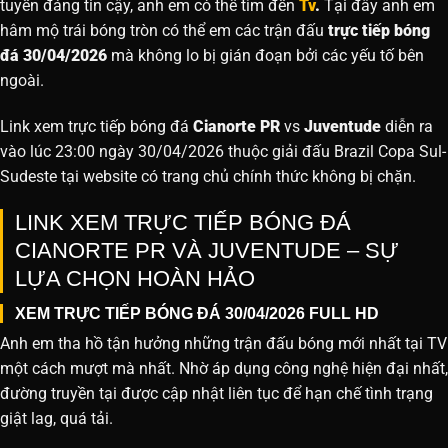
tuyến đáng tin cậy, anh em có thể tìm đến
Tv
.
Tại đây anh em
hâm mộ trái bóng tròn có thể em các trận đấu
trực tiếp bóng
đá 30/04/2026
mà không lo bị gián đoạn bởi các yếu tố bên
ngoài.
Link xem trực tiếp bóng đá
Cianorte PR
vs
Juventude
diễn ra
vào lúc 23:00 ngày 30/04/2026 thuộc giải đấu Brazil Copa Sul-
Sudeste tại website
có trang chủ chính thức không bị chặn.
LINK XEM TRỰC TIẾP BÓNG ĐÁ
CIANORTE PR VÀ JUVENTUDE – SỰ
LỰA CHỌN HOÀN HẢO
XEM TRỰC TIẾP BÓNG ĐÁ 30/04/2026 FULL HD
Anh em tha hồ tận hưởng những trận đấu bóng mới nhất tại TV
một cách mượt mà nhất. Nhờ áp dụng công nghệ hiện đại nhất,
đường truyền tại được cập nhật liên tục để hạn chế tình trạng
giật lag, quá tải.