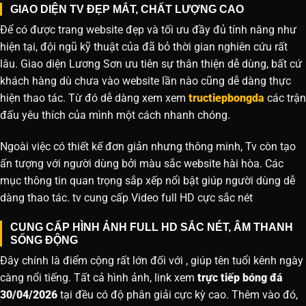
GIAO DIỆN TV ĐẸP MẮT, CHẤT LƯỢNG CAO
Để có được trang website đẹp và tối ưu đầy đủ tính năng như
hiện tại, đội ngũ kỹ thuật của đã bỏ thời gian nghiên cứu rất
lâu. Giao diện Lương Sơn ưu tiên sự thân thiện dễ dùng, bất cứ
khách hàng dù chưa vào website lần nào cũng dễ dàng thực
hiện thao tác. Từ đó dễ dàng xem xem
tructiepbongda
các trận
đấu yêu thích của mình một cách nhanh chóng.
Ngoài việc có thiết kế đơn giản nhưng thông minh, Tv còn tạo
ấn tượng với người dùng bởi màu sắc website hài hòa. Các
mục thông tin quan trọng sắp xếp nổi bật giúp người dùng dễ
dàng thao tác. tv cung cấp Video full HD cực sắc nét
CUNG CẤP HÌNH ẢNH FULL HD SẮC NÉT, ÂM THANH
SỐNG ĐỘNG
Đây chính là điểm cộng rất lớn đối với , giúp tên tuổi kênh ngày
càng nổi tiếng. Tất cả hình ảnh, link xem
trực tiếp bóng đá
30/04/2026
tại đều có độ phân giải cực kỳ cao. Thêm vào đó,