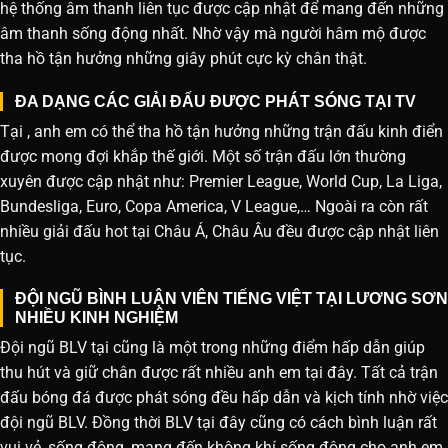
hệ thống âm thanh liên tục được cập nhật để mang đến những
âm thanh sống động nhất. Nhờ vậy mà người hâm mộ được
tha hồ tận hưởng những giây phút cực kỳ chân thật.
ĐA DẠNG CÁC GIẢI ĐẤU ĐƯỢC PHÁT SÓNG TẠI TV
Tại , anh em có thể tha hồ tận hưởng những trận đấu kinh điển
được mong đợi khắp thế giới. Một số trận đấu lớn thường
xuyên được cập nhật như: Premier League, World Cup, La Liga,
Bundesliga, Euro, Copa America, V League,… Ngoài ra còn rất
nhiều giải đấu hot tại Châu Á, Châu Âu đều được cập nhật liên
tục.
ĐỘI NGŨ BÌNH LUẬN VIÊN TIẾNG VIỆT TẠI LƯƠNG SƠN
NHIỀU KINH NGHIỆM
Đội ngũ BLV tại cũng là một trong những điểm hấp dẫn giúp
thu hút và giữ chân được rất nhiều anh em tại đây. Tất cả trận
đấu bóng đá được phát sóng đều hấp dẫn và kịch tính nhờ việc
đội ngũ BLV. Đồng thời BLV tại đây cũng có cách bình luận rất
vui vẻ, sống động, mang đến không khí sống động cho anh em.