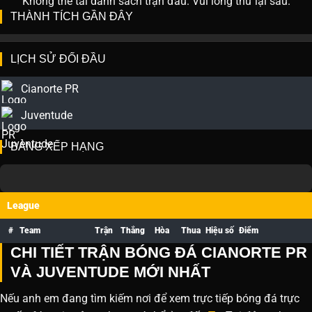
Không thể tải danh sách trận đấu. Vui lòng thử lại sau.
THÀNH TÍCH GẦN ĐÂY
LỊCH SỬ ĐỐI ĐẦU
Cianorte PR
Juventude
BẢNG XẾP HẠNG
League
#
Team
Trận
Thắng
Hòa
Thua
Hiệu số
Điểm
CHI TIẾT TRẬN BÓNG ĐÁ CIANORTE PR
VÀ JUVENTUDE MỚI NHẤT
Nếu anh em đang tìm kiếm nơi để xem trực tiếp bóng đá trực