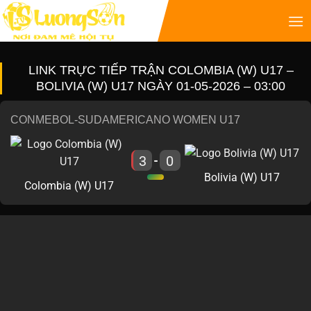
LINK TRỰC TIẾP TRẬN COLOMBIA (W) U17 –
BOLIVIA (W) U17 NGÀY 01-05-2026 – 03:00
CONMEBOL-SUDAMERICANO WOMEN U17
3
0
-
Bolivia (W) U17
Colombia (W) U17