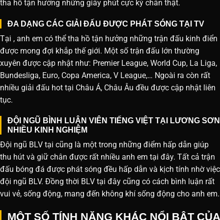
tha hồ tận hưởng những giây phút cực kỳ chân thật.
ĐA DẠNG CÁC GIẢI ĐẤU ĐƯỢC PHÁT SÓNG TẠI TV
Tại , anh em có thể tha hồ tận hưởng những trận đấu kinh điển
được mong đợi khắp thế giới. Một số trận đấu lớn thường
xuyên được cập nhật như: Premier League, World Cup, La Liga,
Bundesliga, Euro, Copa America, V League,… Ngoài ra còn rất
nhiều giải đấu hot tại Châu Á, Châu Âu đều được cập nhật liên
tục.
ĐỘI NGŨ BÌNH LUẬN VIÊN TIẾNG VIỆT TẠI LƯƠNG SƠN
NHIỀU KINH NGHIỆM
Đội ngũ BLV tại cũng là một trong những điểm hấp dẫn giúp
thu hút và giữ chân được rất nhiều anh em tại đây. Tất cả trận
đấu bóng đá được phát sóng đều hấp dẫn và kịch tính nhờ việc
đội ngũ BLV. Đồng thời BLV tại đây cũng có cách bình luận rất
vui vẻ, sống động, mang đến không khí sống động cho anh em.
MỘT SỐ TÍNH NĂNG KHÁC NỔI BẬT CỦA