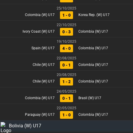
25/10/2025
1 - 0
Colombia (W) U17
Korea Rep. (W) U17
22/10/2025
0 - 3
Ivory Coast (W) U17
Colombia (W) U17
19/10/2025
4 - 0
Spain (W) U17
Colombia (W) U17
22/08/2025
0 - 1
Chile (W) U17
Colombia (W) U17
20/08/2025
1 - 2
Chile (W) U17
Colombia (W) U17
24/05/2025
0 - 1
Colombia (W) U17
Brasil (W) U17
22/05/2025
1 - 0
Paraguay (W) U17
Colombia (W) U17
Bolivia (W) U17