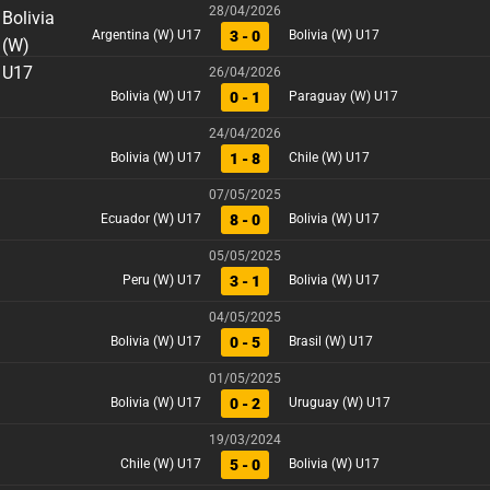
28/04/2026
3 - 0
Argentina (W) U17
Bolivia (W) U17
26/04/2026
0 - 1
Bolivia (W) U17
Paraguay (W) U17
24/04/2026
1 - 8
Bolivia (W) U17
Chile (W) U17
07/05/2025
8 - 0
Ecuador (W) U17
Bolivia (W) U17
05/05/2025
3 - 1
Peru (W) U17
Bolivia (W) U17
04/05/2025
0 - 5
Bolivia (W) U17
Brasil (W) U17
01/05/2025
0 - 2
Bolivia (W) U17
Uruguay (W) U17
19/03/2024
5 - 0
Chile (W) U17
Bolivia (W) U17