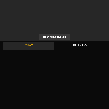
BLV MAYBACH
CHAT
PHẢN HỒI