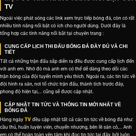
TV
Ngoài việc phát sóng các link xem trực tiếp bóng đá, còn có rất
nhiều tính năng nổi bật có ích cho người dùng. Dưới đây là
tổng hợp các tính năng nổi bật tại chuyên trang :
CUNG CẤP LỊCH THI ĐẤU BÓNG ĐÁ ĐẦY ĐỦ VÀ CHI
TIẾT
Tất cả những trận đấu sắp diễn ra đều được cung cấp lịch đến
với anh em. Nhờ đó mà anh em có thể dễ dàng theo dõi các
trận bóng của đội tuyển mình yêu thích. Ngoài ra, các tin tức về
đội hình ra sân, nơi tổ chức trận đấu, thành tích trước đây,
phong độ hiện tại,… cũng sẽ được cập nhật.
CẬP NHẬT TIN TỨC VÀ THÔNG TIN MỚI NHẤT VỀ
BÓNG ĐÁ
Hàng ngày
TV
đều cập nhật tất cả các tin tức về bóng đá như:
cầu thủ, huấn luyện viên, chuyển nhượng, bên lề sân cỏ,… Anh
em có thể hoàn toàn yên tâm khi đọc tin tức tại đây, bởi luôn