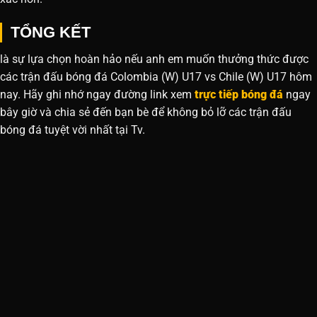
TỔNG KẾT
là sự lựa chọn hoàn hảo nếu anh em muốn thưởng thức được
các trận đấu bóng đá Colombia (W) U17 vs Chile (W) U17 hôm
nay. Hãy ghi nhớ ngay đường link xem
trực tiếp bóng đá
ngay
bây giờ và chia sẻ đến bạn bè để không bỏ lỡ các trận đấu
bóng đá tuyệt vời nhất tại Tv.