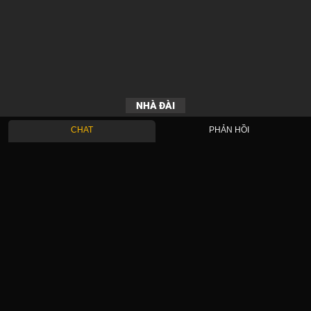
NHÀ ĐÀI
CHAT
PHẢN HỒI