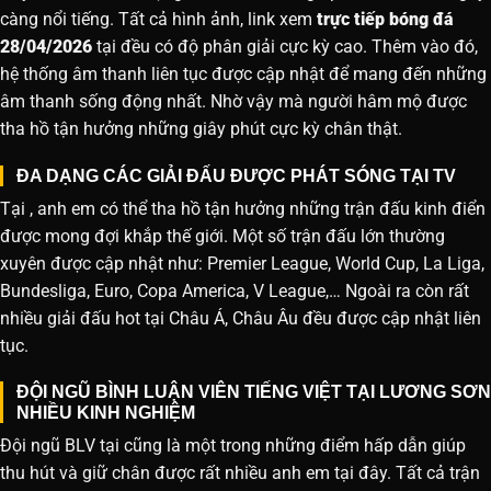
càng nổi tiếng. Tất cả hình ảnh, link xem
trực tiếp bóng đá
28/04/2026
tại đều có độ phân giải cực kỳ cao. Thêm vào đó,
hệ thống âm thanh liên tục được cập nhật để mang đến những
âm thanh sống động nhất. Nhờ vậy mà người hâm mộ được
tha hồ tận hưởng những giây phút cực kỳ chân thật.
ĐA DẠNG CÁC GIẢI ĐẤU ĐƯỢC PHÁT SÓNG TẠI TV
Tại , anh em có thể tha hồ tận hưởng những trận đấu kinh điển
được mong đợi khắp thế giới. Một số trận đấu lớn thường
xuyên được cập nhật như: Premier League, World Cup, La Liga,
Bundesliga, Euro, Copa America, V League,… Ngoài ra còn rất
nhiều giải đấu hot tại Châu Á, Châu Âu đều được cập nhật liên
tục.
ĐỘI NGŨ BÌNH LUẬN VIÊN TIẾNG VIỆT TẠI LƯƠNG SƠN
NHIỀU KINH NGHIỆM
Đội ngũ BLV tại cũng là một trong những điểm hấp dẫn giúp
thu hút và giữ chân được rất nhiều anh em tại đây. Tất cả trận