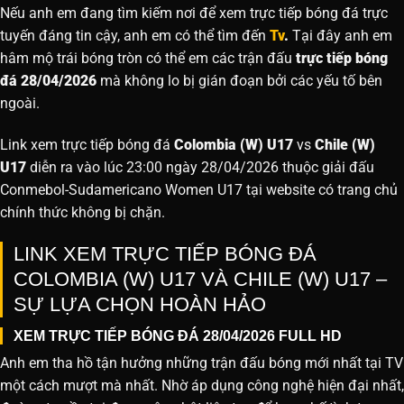
Nếu anh em đang tìm kiếm nơi để xem trực tiếp bóng đá trực
tuyến đáng tin cậy, anh em có thể tìm đến
Tv
.
Tại đây anh em
hâm mộ trái bóng tròn có thể em các trận đấu
trực tiếp bóng
đá 28/04/2026
mà không lo bị gián đoạn bởi các yếu tố bên
ngoài.
Link xem trực tiếp bóng đá
Colombia (W) U17
vs
Chile (W)
U17
diễn ra vào lúc 23:00 ngày 28/04/2026 thuộc giải đấu
Conmebol-Sudamericano Women U17 tại website
có trang chủ
chính thức không bị chặn.
LINK XEM TRỰC TIẾP BÓNG ĐÁ
COLOMBIA (W) U17 VÀ CHILE (W) U17 –
SỰ LỰA CHỌN HOÀN HẢO
XEM TRỰC TIẾP BÓNG ĐÁ 28/04/2026 FULL HD
Anh em tha hồ tận hưởng những trận đấu bóng mới nhất tại TV
một cách mượt mà nhất. Nhờ áp dụng công nghệ hiện đại nhất,