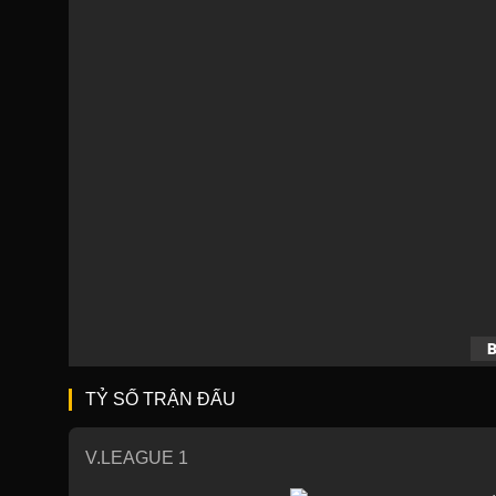
B
TỶ SỐ TRẬN ĐẤU
V.LEAGUE 1