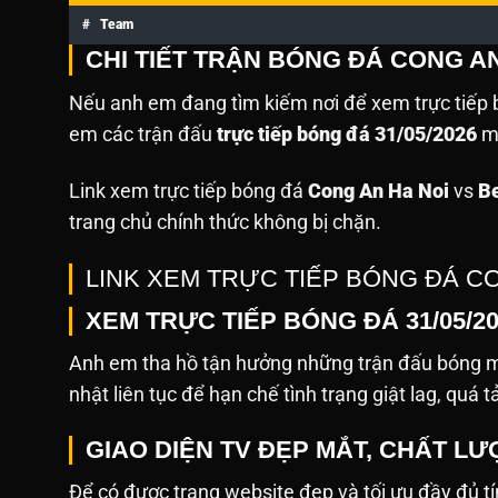
#
Team
CHI TIẾT TRẬN BÓNG ĐÁ CONG AN
Nếu anh em đang tìm kiếm nơi để xem trực tiếp b
em các trận đấu
trực tiếp bóng đá 31/05/2026
mà
Link xem trực tiếp bóng đá
Cong An Ha Noi
vs
B
trang chủ chính thức không bị chặn.
LINK XEM TRỰC TIẾP BÓNG ĐÁ C
XEM TRỰC TIẾP BÓNG ĐÁ 31/05/2
Anh em tha hồ tận hưởng những trận đấu bóng mớ
nhật liên tục để hạn chế tình trạng giật lag, quá t
GIAO DIỆN TV ĐẸP MẮT, CHẤT L
Để có được trang website đẹp và tối ưu đầy đủ tín