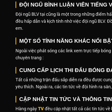
ĐỘI NGŨ BÌNH LUẬN VIÊN TIẾNG 
Đội ngũ BLV tại cũng là một trong những điểm hấ
đều hấp dẫn và kịch tính nhờ việc đội ngũ BLV. Đ
em.
MỘT SỐ TÍNH NĂNG KHÁC NỔI BẬ
Ngoài việc phát sóng các link xem trực tiếp bóng đá,
chuyên trang :
CUNG CẤP LỊCH THI ĐẤU BÓNG ĐÁ
Tất cả những trận đấu sắp diễn ra đều được cung
yêu thích. Ngoài ra, các tin tức về đội hình ra sâ
CẬP NHẬT TIN TỨC VÀ THÔNG TI
Hàng ngày
TV
đều cập nhật tất cả các tin tức v