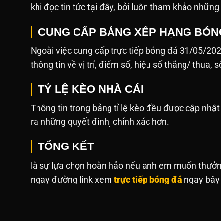
khi đọc tin tức tại đây, bởi luôn tham khảo những
CUNG CẤP BẢNG XẾP HẠNG BÓN
Ngoài việc cung cấp trực tiếp bóng đá 31/05/20
thông tin về vị trí, điểm số, hiệu số thắng/ thua, 
TỶ LỆ KÈO NHÀ CÁI
Thông tin trong bảng tỉ lệ kèo đều được cập nh
ra những quyết đinhj chính xác hơn.
TỔNG KẾT
là sự lựa chọn hoàn hảo nếu anh em muốn thưởn
ngay đường link xem
trực tiếp bóng đá
ngay bây 