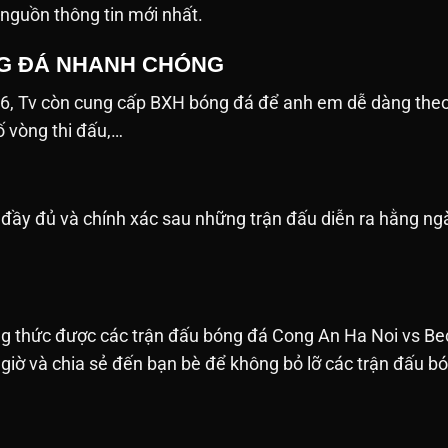
 nguồn thông tin mới nhất.
G ĐÁ NHANH CHÓNG
26, Tv còn cung cấp BXH bóng đá để anh em dễ dàng the
số vòng thi đấu,…
ật đầy đủ và chính xác sau những trận đấu diễn ra hằng 
g thức được các trận đấu bóng đá Cong An Ha Noi vs B
giờ và chia sẻ đến bạn bè để không bỏ lỡ các trận đấu bón