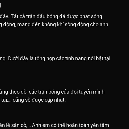
M
 đây. Tất cả trận đấu bóng đá được phát sóng
sống động, mang đến không khí sống động cho anh
ưới đây là tổng hợp các tính năng nổi bật tại
àng theo dõi các trận bóng của đội tuyển mình
n tại,… cũng sẽ được cập nhật.
bên lề sân cỏ,… Anh em có thể hoàn toàn yên tâm