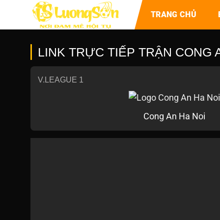
TRANG CHỦ
LINK TRỰC TIẾP TRẬN CONG A
V.LEAGUE 1
Cong An Ha Noi