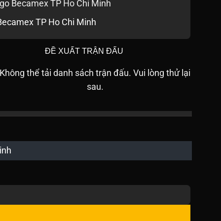
Becamex TP Ho Chi Minh
ĐỀ XUẤT TRẬN ĐẤU
Không thể tải danh sách trận đấu. Vui lòng thử lại
sau.
inh