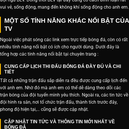
vui vẻ, sống động, mang đến không khí sống động cho anh em.
MỘT SỐ TÍNH NĂNG KHÁC NỔI BẬT CỦA
TV
Ngoài việc phát sóng các link xem trực tiếp bóng đá, còn có rất
nhiều tính năng nổi bật có ích cho người dùng. Dưới đây là
tổng hợp các tính năng nổi bật tại chuyên trang :
CUNG CẤP LỊCH THI ĐẤU BÓNG ĐÁ ĐẦY ĐỦ VÀ CHI
TIẾT
Tất cả những trận đấu sắp diễn ra đều được cung cấp lịch đến
với anh em. Nhờ đó mà anh em có thể dễ dàng theo dõi các
trận bóng của đội tuyển mình yêu thích. Ngoài ra, các tin tức về
đội hình ra sân, nơi tổ chức trận đấu, thành tích trước đây,
phong độ hiện tại,… cũng sẽ được cập nhật.
CẬP NHẬT TIN TỨC VÀ THÔNG TIN MỚI NHẤT VỀ
BÓNG ĐÁ