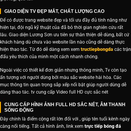
GIAO DIỆN TV ĐẸP MẮT, CHẤT LƯỢNG CAO
Để có được trang website đẹp và tối ưu đầy đủ tính năng như
hiện tại, đội ngũ kỹ thuật của đã bỏ thời gian nghiên cứu rất
lâu. Giao diện Lương Sơn ưu tiên sự thân thiện dễ dùng, bất cứ
khách hàng dù chưa vào website lần nào cũng dễ dàng thực
hiện thao tác. Từ đó dễ dàng xem xem
tructiepbongda
các trận
đấu yêu thích của mình một cách nhanh chóng.
Ngoài việc có thiết kế đơn giản nhưng thông minh, Tv còn tạo
ấn tượng với người dùng bởi màu sắc website hài hòa. Các
mục thông tin quan trọng sắp xếp nổi bật giúp người dùng dễ
dàng thao tác. tv cung cấp Video full HD cực sắc nét
CUNG CẤP HÌNH ẢNH FULL HD SẮC NÉT, ÂM THANH
SỐNG ĐỘNG
Đây chính là điểm cộng rất lớn đối với , giúp tên tuổi kênh ngày
càng nổi tiếng. Tất cả hình ảnh, link xem
trực tiếp bóng đá