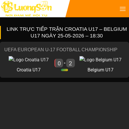
LINK TRỰC TIẾP TRẬN CROATIA U17 – BELGIUM
U17 NGÀY 25-05-2026 – 18:30
UEFA EUROPEAN U-17 FOOTBALL CHAMPIONSHIP
0
2
-
Croatia U17
Belgium U17