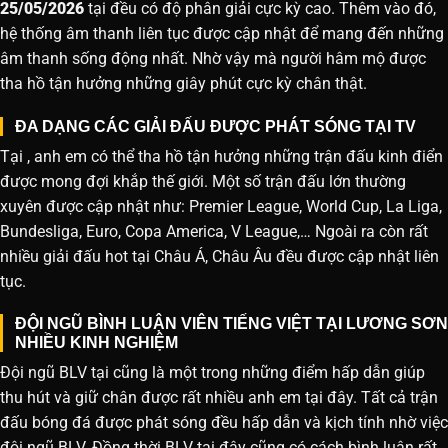
25/05/2026
tại đều có độ phân giải cực kỳ cao. Thêm vào đó,
hệ thống âm thanh liên tục được cập nhật để mang đến những
âm thanh sống động nhất. Nhờ vậy mà người hâm mộ được
tha hồ tận hưởng những giây phút cực kỳ chân thật.
ĐA DẠNG CÁC GIẢI ĐẤU ĐƯỢC PHÁT SÓNG TẠI TV
Tại , anh em có thể tha hồ tận hưởng những trận đấu kinh điển
được mong đợi khắp thế giới. Một số trận đấu lớn thường
xuyên được cập nhật như: Premier League, World Cup, La Liga,
Bundesliga, Euro, Copa America, V League,… Ngoài ra còn rất
nhiều giải đấu hot tại Châu Á, Châu Âu đều được cập nhật liên
tục.
ĐỘI NGŨ BÌNH LUẬN VIÊN TIẾNG VIỆT TẠI LƯƠNG SƠN
NHIỀU KINH NGHIỆM
Đội ngũ BLV tại cũng là một trong những điểm hấp dẫn giúp
thu hút và giữ chân được rất nhiều anh em tại đây. Tất cả trận
đấu bóng đá được phát sóng đều hấp dẫn và kịch tính nhờ việc
đội ngũ BLV. Đồng thời BLV tại đây cũng có cách bình luận rất