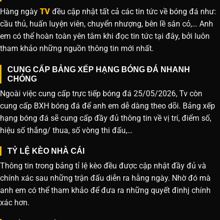
Hàng ngày
TV
đều cập nhật tất cả các tin tức về bóng đá như:
cầu thủ, huấn luyện viên, chuyển nhượng, bên lề sân cỏ,… Anh
em có thể hoàn toàn yên tâm khi đọc tin tức tại đây, bởi luôn
tham khảo những nguồn thông tin mới nhất.
CUNG CẤP BẢNG XẾP HẠNG BÓNG ĐÁ NHANH
CHÓNG
Ngoài việc cung cấp trực tiếp bóng đá 25/05/2026, Tv còn
cung cấp BXH bóng đá để anh em dễ dàng theo dõi. Bảng xếp
hạng bóng đá sẽ cung cấp đầy đủ thông tin về vị trí, điểm số,
hiệu số thắng/ thua, số vòng thi đấu,…
TỶ LỆ KÈO NHÀ CÁI
Thông tin trong bảng tỉ lệ kèo đều được cập nhật đầy đủ và
chính xác sau những trận đấu diễn ra hằng ngày. Nhờ đó mà
anh em có thể tham khảo để đưa ra những quyết đinhj chính
xác hơn.