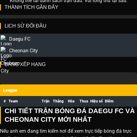
Không thể tải danh sách trận đấu. Vui lòng thử lại sau.
THÀNH TÍCH GẦN ĐÂY
LỊCH SỬ ĐỐI ĐẦU
Daegu FC
Cheonan City
BẢNG XẾP HẠNG
League
#
Team
Trận
Thắng
Hòa
Thua
Hiệu số
Điểm
CHI TIẾT TRẬN BÓNG ĐÁ DAEGU FC VÀ
CHEONAN CITY MỚI NHẤT
Nếu anh em đang tìm kiếm nơi để xem trực tiếp bóng đá trực