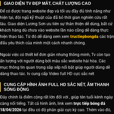
GIAO DIỆN TV ĐẸP MẮT, CHẤT LƯỢNG CAO
Để có được trang website đẹp và tối ưu đầy đủ tính năng như
hiện tại, đội ngũ kỹ thuật của đã bỏ thời gian nghiên cứu rất
lâu. Giao diện Lương Sơn ưu tiên sự thân thiện dễ dùng, bất cứ
khách hàng dù chưa vào website lần nào cũng dễ dàng thực
hiện thao tác. Từ đó dễ dàng xem xem
tructiepbongda
các trận
đấu yêu thích của mình một cách nhanh chóng.
Ngoài việc có thiết kế đơn giản nhưng thông minh, Tv còn tạo
ấn tượng với người dùng bởi màu sắc website hài hòa. Các
mục thông tin quan trọng sắp xếp nổi bật giúp người dùng dễ
dàng thao tác. tv cung cấp Video full HD cực sắc nét
CUNG CẤP HÌNH ẢNH FULL HD SẮC NÉT, ÂM THANH
SỐNG ĐỘNG
Đây chính là điểm cộng rất lớn đối với , giúp tên tuổi kênh ngày
càng nổi tiếng. Tất cả hình ảnh, link xem
trực tiếp bóng đá
18/04/2026
tại đều có độ phân giải cực kỳ cao. Thêm vào đó,