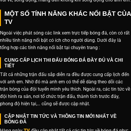
MỘT SỐ TÍNH NĂNG KHÁC NỔI BẬT CỦA
TV
Ngoài việc phát sóng các link xem trực tiếp bóng đá, còn có rất
nhiều tính năng nổi bật có ích cho người dùng. Dưới đây là
tổng hợp các tính năng nổi bật tại chuyên trang :
CUNG CẤP LỊCH THI ĐẤU BÓNG ĐÁ ĐẦY ĐỦ VÀ CHI
TIẾT
Tất cả những trận đấu sắp diễn ra đều được cung cấp lịch đến
với anh em. Nhờ đó mà anh em có thể dễ dàng theo dõi các
trận bóng của đội tuyển mình yêu thích. Ngoài ra, các tin tức về
đội hình ra sân, nơi tổ chức trận đấu, thành tích trước đây,
phong độ hiện tại,… cũng sẽ được cập nhật.
CẬP NHẬT TIN TỨC VÀ THÔNG TIN MỚI NHẤT VỀ
BÓNG ĐÁ
Hàng ngày
TV
đều cập nhật tất cả các tin tức về bóng đá như: