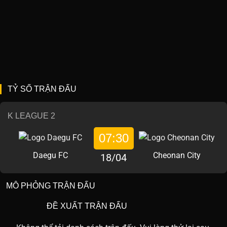
TỶ SỐ TRẬN ĐẤU
K LEAGUE 2
07:30
Daegu FC
Cheonan City
18/04
MÔ PHỎNG TRẬN ĐẤU
ĐỀ XUẤT TRẬN ĐẤU