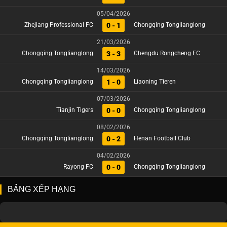
05/04/2026
0 - 1
Zhejiang Professional FC
Chongqing Tonglianglong
21/03/2026
3 - 3
Chongqing Tonglianglong
Chengdu Rongcheng FC
14/03/2026
1 - 0
Chongqing Tonglianglong
Liaoning Tieren
07/03/2026
0 - 0
Tianjin Tigers
Chongqing Tonglianglong
08/02/2026
0 - 2
Chongqing Tonglianglong
Henan Football Club
04/02/2026
0 - 0
Rayong FC
Chongqing Tonglianglong
BẢNG XẾP HẠNG