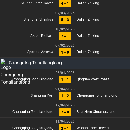
4 - 1
Wuhan Three Towns
Dalian Zhixing
07/03/2026
5 - 3
Shanghai Shenhua
Dalian Zhixing
10/02/2026
2 - 1
Akron Togliatti
Dalian Zhixing
07/02/2026
1 - 0
Spartak Moscow
Dalian Zhixing
Chongqing Tonglianglong
26/04/2026
1 - 1
Chongqing Tonglianglong
Qingdao West Coast
21/04/2026
1 - 2
Shanghai Port
Chongqing Tonglianglong
17/04/2026
2 - 0
Chongqing Tonglianglong
Shenzhen Xinpengcheng
11/04/2026
2 - 1
Chongqing Tonglianglong
Wuhan Three Towns