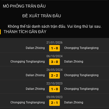
MÔ PHỎNG TRẬN ĐẤU
ĐỀ XUẤT TRẬN ĐẤU
Không thể tải danh sách trận đấu. Vui lòng thử lại sau.
THÀNH TÍCH GẦN ĐÂY
21/01/2026
1 - 0
Dalian Zhixing
Chongqing Tonglianglong
06/10/2024
3 - 0
Chongqing Tonglianglong
Dalian Zhixing
26/05/2024
2 - 2
Dalian Zhixing
Chongqing Tonglianglong
22/10/2023
1 - 0
Dalian Zhixing
Chongqing Tonglianglong
09/09/2023
2 - 1
Chongqing Tonglianglong
Dalian Zhixing