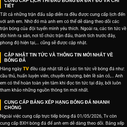
CUNG CẤP LỊCH THI ĐẤU BÓNG ĐÁ ĐẦY ĐỦ VÀ CHI
TIẾT
Tất cả những trận đấu sắp diễn ra đều được cung cấp lịch đến
với anh em. Nhờ đó mà anh em có thể dễ dàng theo dõi các
trận bóng của đội tuyển mình yêu thích. Ngoài ra, các tin tức về
đội hình ra sân, nơi tổ chức trận đấu, thành tích trước đây,
phong độ hiện tại,… cũng sẽ được cập nhật.
CẬP NHẬT TIN TỨC VÀ THÔNG TIN MỚI NHẤT VỀ
BÓNG ĐÁ
Hàng ngày
TV
đều cập nhật tất cả các tin tức về bóng đá như:
cầu thủ, huấn luyện viên, chuyển nhượng, bên lề sân cỏ,… Anh
em có thể hoàn toàn yên tâm khi đọc tin tức tại đây, bởi luôn
tham khảo những nguồn thông tin mới nhất.
CUNG CẤP BẢNG XẾP HẠNG BÓNG ĐÁ NHANH
CHÓNG
Ngoài việc cung cấp trực tiếp bóng đá 01/05/2026, Tv còn
cung cấp BXH bóng đá để anh em dễ dàng theo dõi. Bảng xếp