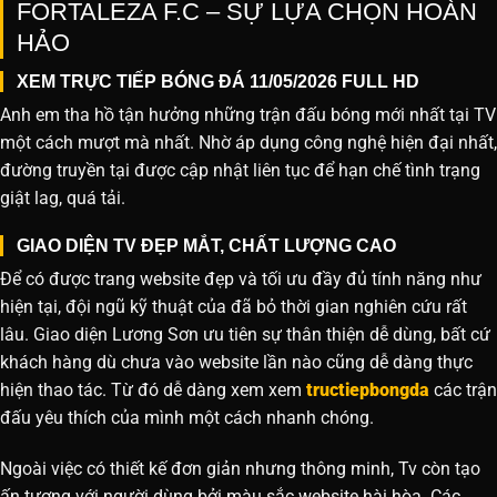
FORTALEZA F.C – SỰ LỰA CHỌN HOÀN
HẢO
XEM TRỰC TIẾP BÓNG ĐÁ 11/05/2026 FULL HD
Anh em tha hồ tận hưởng những trận đấu bóng mới nhất tại TV
một cách mượt mà nhất. Nhờ áp dụng công nghệ hiện đại nhất,
đường truyền tại được cập nhật liên tục để hạn chế tình trạng
giật lag, quá tải.
GIAO DIỆN TV ĐẸP MẮT, CHẤT LƯỢNG CAO
Để có được trang website đẹp và tối ưu đầy đủ tính năng như
hiện tại, đội ngũ kỹ thuật của đã bỏ thời gian nghiên cứu rất
lâu. Giao diện Lương Sơn ưu tiên sự thân thiện dễ dùng, bất cứ
khách hàng dù chưa vào website lần nào cũng dễ dàng thực
hiện thao tác. Từ đó dễ dàng xem xem
tructiepbongda
các trận
đấu yêu thích của mình một cách nhanh chóng.
Ngoài việc có thiết kế đơn giản nhưng thông minh, Tv còn tạo
ấn tượng với người dùng bởi màu sắc website hài hòa. Các