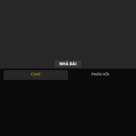
NHÀ ĐÀI
CHAT
PHẢN HỒI