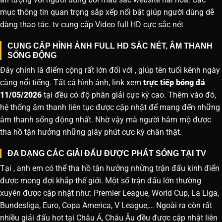
mục thông tin quan trọng sắp xếp nổi bật giúp người dùng dễ
dàng thao tác. tv cung cấp Video full HD cực sắc nét
CUNG CẤP HÌNH ẢNH FULL HD SẮC NÉT, ÂM THANH
SỐNG ĐỘNG
Đây chính là điểm cộng rất lớn đối với , giúp tên tuổi kênh ngày
càng nổi tiếng. Tất cả hình ảnh, link xem
trực tiếp bóng đá
11/05/2026
tại đều có độ phân giải cực kỳ cao. Thêm vào đó,
hệ thống âm thanh liên tục được cập nhật để mang đến những
âm thanh sống động nhất. Nhờ vậy mà người hâm mộ được
tha hồ tận hưởng những giây phút cực kỳ chân thật.
ĐA DẠNG CÁC GIẢI ĐẤU ĐƯỢC PHÁT SÓNG TẠI TV
Tại , anh em có thể tha hồ tận hưởng những trận đấu kinh điển
được mong đợi khắp thế giới. Một số trận đấu lớn thường
xuyên được cập nhật như: Premier League, World Cup, La Liga,
Bundesliga, Euro, Copa America, V League,… Ngoài ra còn rất
nhiều giải đấu hot tại Châu Á, Châu Âu đều được cập nhật liên