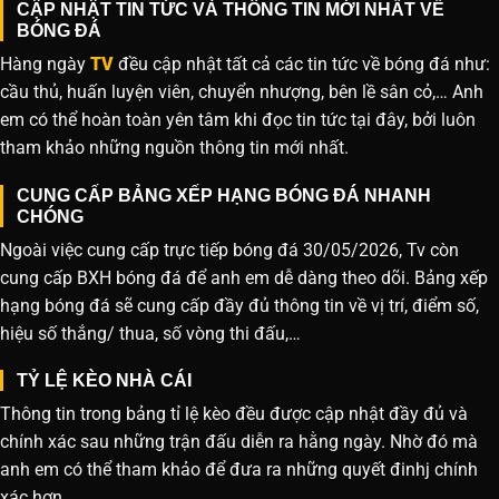
CẬP NHẬT TIN TỨC VÀ THÔNG TIN MỚI NHẤT VỀ
BÓNG ĐÁ
Hàng ngày
TV
đều cập nhật tất cả các tin tức về bóng đá như:
cầu thủ, huấn luyện viên, chuyển nhượng, bên lề sân cỏ,… Anh
em có thể hoàn toàn yên tâm khi đọc tin tức tại đây, bởi luôn
tham khảo những nguồn thông tin mới nhất.
CUNG CẤP BẢNG XẾP HẠNG BÓNG ĐÁ NHANH
CHÓNG
Ngoài việc cung cấp trực tiếp bóng đá 30/05/2026, Tv còn
cung cấp BXH bóng đá để anh em dễ dàng theo dõi. Bảng xếp
hạng bóng đá sẽ cung cấp đầy đủ thông tin về vị trí, điểm số,
hiệu số thắng/ thua, số vòng thi đấu,…
TỶ LỆ KÈO NHÀ CÁI
Thông tin trong bảng tỉ lệ kèo đều được cập nhật đầy đủ và
chính xác sau những trận đấu diễn ra hằng ngày. Nhờ đó mà
anh em có thể tham khảo để đưa ra những quyết đinhj chính
xác hơn.