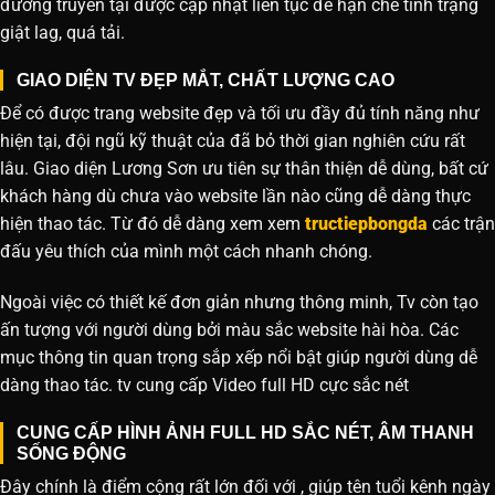
đường truyền tại được cập nhật liên tục để hạn chế tình trạng
giật lag, quá tải.
GIAO DIỆN TV ĐẸP MẮT, CHẤT LƯỢNG CAO
Để có được trang website đẹp và tối ưu đầy đủ tính năng như
hiện tại, đội ngũ kỹ thuật của đã bỏ thời gian nghiên cứu rất
lâu. Giao diện Lương Sơn ưu tiên sự thân thiện dễ dùng, bất cứ
khách hàng dù chưa vào website lần nào cũng dễ dàng thực
hiện thao tác. Từ đó dễ dàng xem xem
tructiepbongda
các trận
đấu yêu thích của mình một cách nhanh chóng.
Ngoài việc có thiết kế đơn giản nhưng thông minh, Tv còn tạo
ấn tượng với người dùng bởi màu sắc website hài hòa. Các
mục thông tin quan trọng sắp xếp nổi bật giúp người dùng dễ
dàng thao tác. tv cung cấp Video full HD cực sắc nét
CUNG CẤP HÌNH ẢNH FULL HD SẮC NÉT, ÂM THANH
SỐNG ĐỘNG
Đây chính là điểm cộng rất lớn đối với , giúp tên tuổi kênh ngày