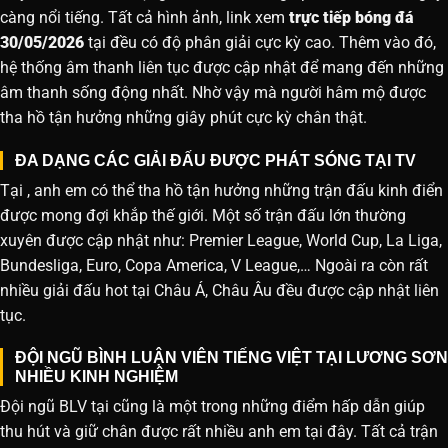
càng nổi tiếng. Tất cả hình ảnh, link xem
trực tiếp bóng đá
30/05/2026
tại đều có độ phân giải cực kỳ cao. Thêm vào đó,
hệ thống âm thanh liên tục được cập nhật để mang đến những
âm thanh sống động nhất. Nhờ vậy mà người hâm mộ được
tha hồ tận hưởng những giây phút cực kỳ chân thật.
ĐA DẠNG CÁC GIẢI ĐẤU ĐƯỢC PHÁT SÓNG TẠI TV
Tại , anh em có thể tha hồ tận hưởng những trận đấu kinh điển
được mong đợi khắp thế giới. Một số trận đấu lớn thường
xuyên được cập nhật như: Premier League, World Cup, La Liga,
Bundesliga, Euro, Copa America, V League,… Ngoài ra còn rất
nhiều giải đấu hot tại Châu Á, Châu Âu đều được cập nhật liên
tục.
ĐỘI NGŨ BÌNH LUẬN VIÊN TIẾNG VIỆT TẠI LƯƠNG SƠN
NHIỀU KINH NGHIỆM
Đội ngũ BLV tại cũng là một trong những điểm hấp dẫn giúp
thu hút và giữ chân được rất nhiều anh em tại đây. Tất cả trận