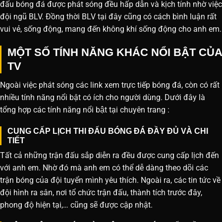
đấu bóng đá được phát sóng đều hấp dẫn và kịch tính nhờ việc
đội ngũ BLV. Đồng thời BLV tại đây cũng có cách bình luận rất
vui vẻ, sống động, mang đến không khí sống động cho anh em.
MỘT SỐ TÍNH NĂNG KHÁC NỔI BẬT CỦA
TV
Ngoài việc phát sóng các link xem trực tiếp bóng đá, còn có rất
nhiều tính năng nổi bật có ích cho người dùng. Dưới đây là
tổng hợp các tính năng nổi bật tại chuyên trang :
CUNG CẤP LỊCH THI ĐẤU BÓNG ĐÁ ĐẦY ĐỦ VÀ CHI
TIẾT
Tất cả những trận đấu sắp diễn ra đều được cung cấp lịch đến
với anh em. Nhờ đó mà anh em có thể dễ dàng theo dõi các
trận bóng của đội tuyển mình yêu thích. Ngoài ra, các tin tức về
đội hình ra sân, nơi tổ chức trận đấu, thành tích trước đây,
phong độ hiện tại,… cũng sẽ được cập nhật.