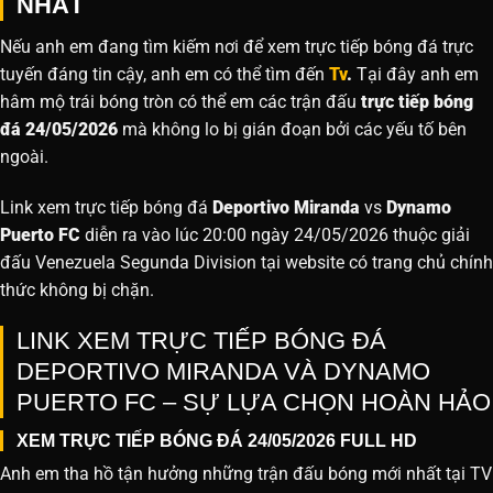
NHẤT
Nếu anh em đang tìm kiếm nơi để xem trực tiếp bóng đá trực
tuyến đáng tin cậy, anh em có thể tìm đến
Tv
.
Tại đây anh em
hâm mộ trái bóng tròn có thể em các trận đấu
trực tiếp bóng
đá 24/05/2026
mà không lo bị gián đoạn bởi các yếu tố bên
ngoài.
Link xem trực tiếp bóng đá
Deportivo Miranda
vs
Dynamo
Puerto FC
diễn ra vào lúc 20:00 ngày 24/05/2026 thuộc giải
đấu Venezuela Segunda Division tại website
có trang chủ chính
thức không bị chặn.
LINK XEM TRỰC TIẾP BÓNG ĐÁ
DEPORTIVO MIRANDA VÀ DYNAMO
PUERTO FC – SỰ LỰA CHỌN HOÀN HẢO
XEM TRỰC TIẾP BÓNG ĐÁ 24/05/2026 FULL HD
Anh em tha hồ tận hưởng những trận đấu bóng mới nhất tại TV