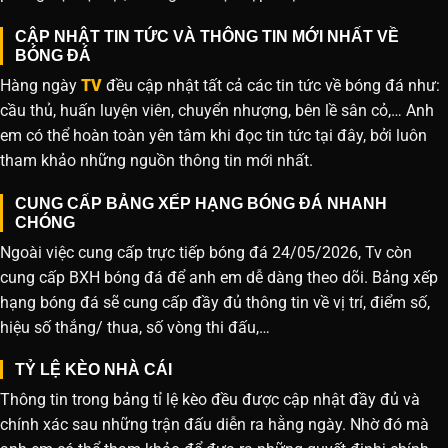
CẬP NHẬT TIN TỨC VÀ THÔNG TIN MỚI NHẤT VỀ
BÓNG ĐÁ
Hàng ngày
TV
đều cập nhật tất cả các tin tức về bóng đá như:
cầu thủ, huấn luyện viên, chuyển nhượng, bên lề sân cỏ,… Anh
em có thể hoàn toàn yên tâm khi đọc tin tức tại đây, bởi luôn
tham khảo những nguồn thông tin mới nhất.
CUNG CẤP BẢNG XẾP HẠNG BÓNG ĐÁ NHANH
CHÓNG
Ngoài việc cung cấp trực tiếp bóng đá 24/05/2026, Tv còn
cung cấp BXH bóng đá để anh em dễ dàng theo dõi. Bảng xếp
hạng bóng đá sẽ cung cấp đầy đủ thông tin về vị trí, điểm số,
hiệu số thắng/ thua, số vòng thi đấu,…
TỶ LỆ KÈO NHÀ CÁI
Thông tin trong bảng tỉ lệ kèo đều được cập nhật đầy đủ và
chính xác sau những trận đấu diễn ra hằng ngày. Nhờ đó mà