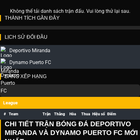
Không thể tải danh sách trận đấu. Vui lòng thử lại sau.
THÀNH TÍCH GẦN ĐÂY
LỊCH SỬ ĐỐI ĐẦU
Deportivo Miranda
Dynamo Puerto FC
BẢNG XẾP HẠNG
League
#
Team
Trận
Thắng
Hòa
Thua
Hiệu số
Điểm
CHI TIẾT TRẬN BÓNG ĐÁ DEPORTIVO
MIRANDA VÀ DYNAMO PUERTO FC MỚI