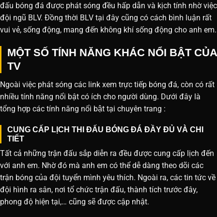
đấu bóng đá được phát sóng đều hấp dẫn và kịch tính nhờ việc
đội ngũ BLV. Đồng thời BLV tại đây cũng có cách bình luận rất
vui vẻ, sống động, mang đến không khí sống động cho anh em.
MỘT SỐ TÍNH NĂNG KHÁC NỔI BẬT CỦA
TV
Ngoài việc phát sóng các link xem trực tiếp bóng đá, còn có rất
nhiều tính năng nổi bật có ích cho người dùng. Dưới đây là
tổng hợp các tính năng nổi bật tại chuyên trang :
CUNG CẤP LỊCH THI ĐẤU BÓNG ĐÁ ĐẦY ĐỦ VÀ CHI
TIẾT
Tất cả những trận đấu sắp diễn ra đều được cung cấp lịch đến
với anh em. Nhờ đó mà anh em có thể dễ dàng theo dõi các
trận bóng của đội tuyển mình yêu thích. Ngoài ra, các tin tức về
đội hình ra sân, nơi tổ chức trận đấu, thành tích trước đây,
phong độ hiện tại,… cũng sẽ được cập nhật.