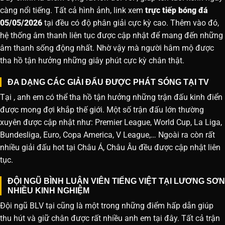
càng nổi tiếng. Tất cả hình ảnh, link xem
trực tiếp bóng đá
05/05/2026
tại đều có độ phân giải cực kỳ cao. Thêm vào đó,
hệ thống âm thanh liên tục được cập nhật để mang đến những
âm thanh sống động nhất. Nhờ vậy mà người hâm mộ được
tha hồ tận hưởng những giây phút cực kỳ chân thật.
ĐA DẠNG CÁC GIẢI ĐẤU ĐƯỢC PHÁT SÓNG TẠI TV
Tại , anh em có thể tha hồ tận hưởng những trận đấu kinh điển
được mong đợi khắp thế giới. Một số trận đấu lớn thường
xuyên được cập nhật như: Premier League, World Cup, La Liga,
Bundesliga, Euro, Copa America, V League,… Ngoài ra còn rất
nhiều giải đấu hot tại Châu Á, Châu Âu đều được cập nhật liên
tục.
ĐỘI NGŨ BÌNH LUẬN VIÊN TIẾNG VIỆT TẠI LƯƠNG SƠN
NHIỀU KINH NGHIỆM
Đội ngũ BLV tại cũng là một trong những điểm hấp dẫn giúp
thu hút và giữ chân được rất nhiều anh em tại đây. Tất cả trận