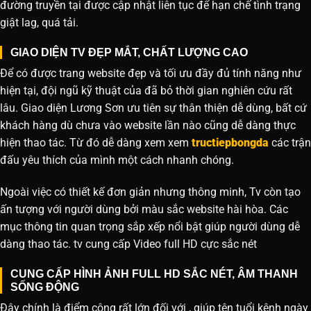
đường truyền tại được cập nhật liên tục để hạn chế tình trạng
giật lag, quá tải.
GIAO DIỆN TV ĐẸP MẮT, CHẤT LƯỢNG CAO
Để có được trang website đẹp và tối ưu đầy đủ tính năng như
hiện tại, đội ngũ kỹ thuật của đã bỏ thời gian nghiên cứu rất
lâu. Giao diện Lương Sơn ưu tiên sự thân thiện dễ dùng, bất cứ
khách hàng dù chưa vào website lần nào cũng dễ dàng thực
hiện thao tác. Từ đó dễ dàng xem xem
tructiepbongda
các trận
đấu yêu thích của mình một cách nhanh chóng.
Ngoài việc có thiết kế đơn giản nhưng thông minh, Tv còn tạo
ấn tượng với người dùng bởi màu sắc website hài hòa. Các
mục thông tin quan trọng sắp xếp nổi bật giúp người dùng dễ
dàng thao tác. tv cung cấp Video full HD cực sắc nét
CUNG CẤP HÌNH ẢNH FULL HD SẮC NÉT, ÂM THANH
SỐNG ĐỘNG
Đây chính là điểm cộng rất lớn đối với , giúp tên tuổi kênh ngày