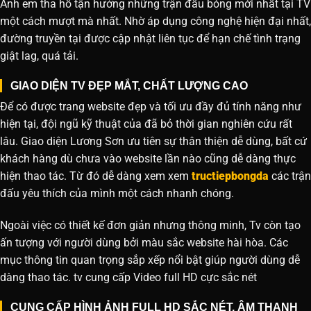
Anh em tha hồ tận hưởng những trận đấu bóng mới nhất tại TV
một cách mượt mà nhất. Nhờ áp dụng công nghệ hiện đại nhất,
đường truyền tại được cập nhật liên tục để hạn chế tình trạng
giật lag, quá tải.
GIAO DIỆN TV ĐẸP MẮT, CHẤT LƯỢNG CAO
Để có được trang website đẹp và tối ưu đầy đủ tính năng như
hiện tại, đội ngũ kỹ thuật của đã bỏ thời gian nghiên cứu rất
lâu. Giao diện Lương Sơn ưu tiên sự thân thiện dễ dùng, bất cứ
khách hàng dù chưa vào website lần nào cũng dễ dàng thực
hiện thao tác. Từ đó dễ dàng xem xem
tructiepbongda
các trận
đấu yêu thích của mình một cách nhanh chóng.
Ngoài việc có thiết kế đơn giản nhưng thông minh, Tv còn tạo
ấn tượng với người dùng bởi màu sắc website hài hòa. Các
mục thông tin quan trọng sắp xếp nổi bật giúp người dùng dễ
dàng thao tác. tv cung cấp Video full HD cực sắc nét
CUNG CẤP HÌNH ẢNH FULL HD SẮC NÉT, ÂM THANH