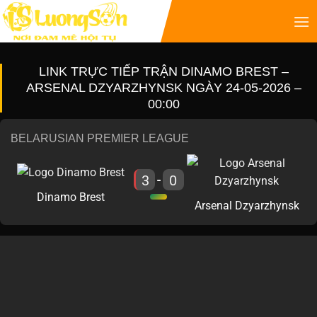
LINK TRỰC TIẾP TRẬN DINAMO BREST –
ARSENAL DZYARZHYNSK NGÀY 24-05-2026 –
00:00
BELARUSIAN PREMIER LEAGUE
3
0
-
Dinamo Brest
Arsenal Dzyarzhynsk