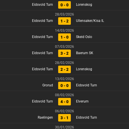
0 - 0
Eidsvold Turn
Lorenskog
28/03/2026
1 - 2
Eidsvold Turn
Ullensaker/Kisa IL
14/03/2026
1 - 0
Eidsvold Turn
Skeid Oslo
07/03/2026
3 - 2
Eidsvold Turn
Baerum SK
28/02/2026
2 - 2
Eidsvold Turn
Lorenskog
13/02/2026
0 - 0
Grorud
Eidsvold Turn
08/02/2026
4 - 0
Eidsvold Turn
Elverum
06/02/2026
3 - 1
Raelingen
Eidsvold Turn
30/01/2026