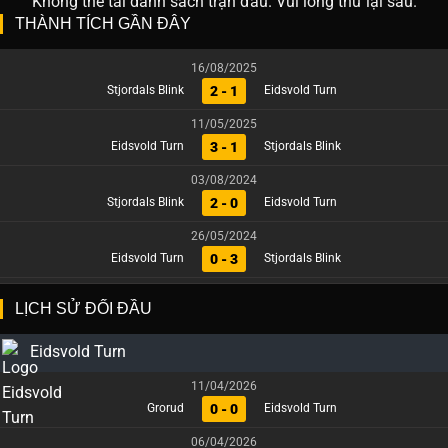
Không thể tải danh sách trận đấu. Vui lòng thử lại sau.
THÀNH TÍCH GẦN ĐÂY
16/08/2025
2 - 1
Stjordals Blink
Eidsvold Turn
11/05/2025
3 - 1
Eidsvold Turn
Stjordals Blink
03/08/2024
2 - 0
Stjordals Blink
Eidsvold Turn
26/05/2024
0 - 3
Eidsvold Turn
Stjordals Blink
LỊCH SỬ ĐỐI ĐẦU
Eidsvold Turn
11/04/2026
0 - 0
Grorud
Eidsvold Turn
06/04/2026