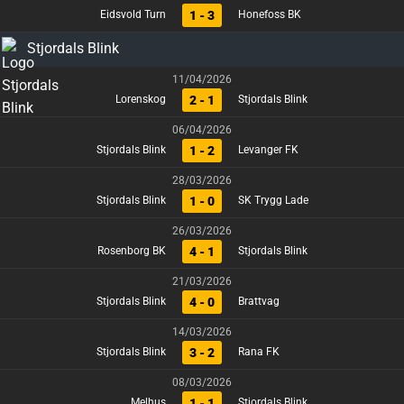
1 - 3
Eidsvold Turn
Honefoss BK
Stjordals Blink
11/04/2026
2 - 1
Lorenskog
Stjordals Blink
06/04/2026
1 - 2
Stjordals Blink
Levanger FK
28/03/2026
1 - 0
Stjordals Blink
SK Trygg Lade
26/03/2026
4 - 1
Rosenborg BK
Stjordals Blink
21/03/2026
4 - 0
Stjordals Blink
Brattvag
14/03/2026
3 - 2
Stjordals Blink
Rana FK
08/03/2026
1 - 1
Melhus
Stjordals Blink