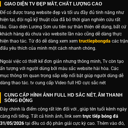
GIAO DIỆN TV ĐẸP MẮT, CHẤT LƯỢNG CAO
Để có được trang website đẹp và tối ưu đầy đủ tính năng như
hiện tại, đội ngũ kỹ thuật của đã bỏ thời gian nghiên cứu rất
lâu. Giao diện Lương Sơn ưu tiên sự thân thiện dễ dùng, bất cứ
khách hàng dù chưa vào website lần nào cũng dễ dàng thực
hiện thao tác. Từ đó dễ dàng xem xem
tructiepbongda
các trận
đấu yêu thích của mình một cách nhanh chóng.
Ngoài việc có thiết kế đơn giản nhưng thông minh, Tv còn tạo
ấn tượng với người dùng bởi màu sắc website hài hòa. Các
mục thông tin quan trọng sắp xếp nổi bật giúp người dùng dễ
dàng thao tác. tv cung cấp Video full HD cực sắc nét
CUNG CẤP HÌNH ẢNH FULL HD SẮC NÉT, ÂM THANH
SỐNG ĐỘNG
Đây chính là điểm cộng rất lớn đối với , giúp tên tuổi kênh ngày
càng nổi tiếng. Tất cả hình ảnh, link xem
trực tiếp bóng đá
31/05/2026
tại đều có độ phân giải cực kỳ cao. Thêm vào đó,