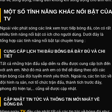
MỘT SỐ TÍNH NĂNG KHÁC NỔI BẬT CỦA
TV
Ngoài việc phát sóng các link xem trực tiếp bóng đá, còn có rất
nhiều tính năng nổi bật có ích cho người dùng. Dưới đây là
tổng hợp các tính năng nổi bật tại chuyên trang :
CUNG CẤP LỊCH THI ĐẤU BÓNG ĐÁ ĐẦY ĐỦ VÀ CHI
TIẾT
Tất cả những trận đấu sắp diễn ra đều được cung cấp lịch đến
với anh em. Nhờ đó mà anh em có thể dễ dàng theo dõi các
trận bóng của đội tuyển mình yêu thích. Ngoài ra, các tin tức về
đội hình ra sân, nơi tổ chức trận đấu, thành tích trước đây,
phong độ hiện tại,… cũng sẽ được cập nhật.
CẬP NHẬT TIN TỨC VÀ THÔNG TIN MỚI NHẤT VỀ
BÓNG ĐÁ
Hàng ngày
TV
đều cập nhật tất cả các tin tức về bóng đá như: