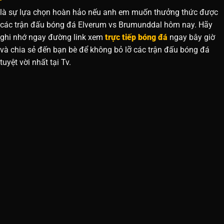
là sự lựa chọn hoàn hảo nếu anh em muốn thưởng thức được
các trận đấu bóng đá Elverum vs Brumunddal hôm nay. Hãy
ghi nhớ ngay đường link xem
trực tiếp bóng đá
ngay bây giờ
và chia sẻ đến bạn bè để không bỏ lỡ các trận đấu bóng đá
tuyệt vời nhất tại Tv.